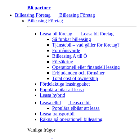
Bli partner
Billeasing Företag
Billeasing Företag
Billeasing Företag
Leasa bil företag
Leasa bil företag
Så funkar billeasing
Tjänstebil – vad gäller för företag?
Förmånsvärde
Billeasing A till Ö
Försäkring
Operationell eller finansiell leasing
Erbjudanden och förmåner
Total cost of ownership
Fördelaktiga leasingpaket
Populära bilar att leasa
Leasa hybrid
Leasa elbil
Leasa elbil
Populära elbilar att leasa
Leasa transportbil
Räkna på operationell billeasing
Vanliga frågor