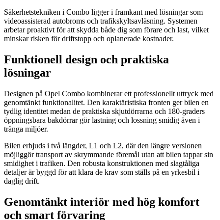
Säkerhetstekniken i Combo ligger i framkant med lösningar som
videoassisterad autobroms och trafikskyltsavläsning. Systemen
arbetar proaktivt för att skydda både dig som förare och last, vilket
minskar risken för driftstopp och oplanerade kostnader.
Funktionell design och praktiska
lösningar
Designen på Opel Combo kombinerar ett professionellt uttryck med
genomtänkt funktionalitet. Den karaktäristiska fronten ger bilen en
tydlig identitet medan de praktiska skjutdörrarna och 180-graders
öppningsbara bakdörrar gör lastning och lossning smidig även i
trånga miljöer.
Bilen erbjuds i två längder, L1 och L2, där den längre versionen
möjliggör transport av skrymmande föremål utan att bilen tappar sin
smidighet i trafiken. Den robusta konstruktionen med slagtåliga
detaljer är byggd för att klara de krav som ställs på en yrkesbil i
daglig drift.
Genomtänkt interiör med hög komfort
och smart förvaring