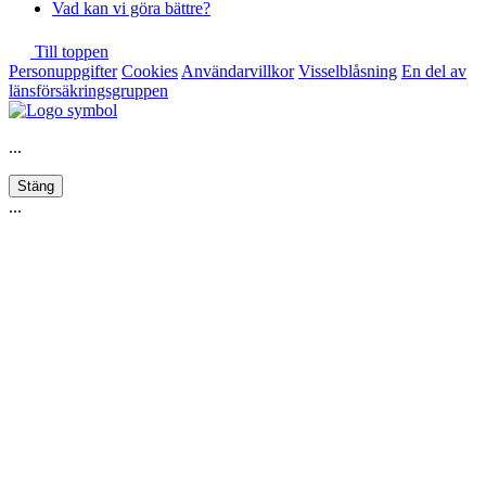
Vad kan vi göra bättre?
Till toppen
Personuppgifter
Cookies
Användarvillkor
Visselblåsning
En del av
länsförsäkringsgruppen
...
Stäng
...