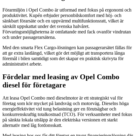
Förarmiljön i Opel Combo är utformad med fokus på ergonomi och
produktivitet. Kupén erbjuder personbilskomfort med höj- och
sänkbart förarsäte och en uppvärmd multifunktionsratt, vilket är
särskilt uppskattat under det svenska halvåret.
Förvaringsmöjligheterna är omfattande med fack ovanför vindrutan
och under passagerarsätena.
Med den smarta Flex Cargo-lösningen kan passagerarsätet fällas för
att ge extra lastlängd, vilket gör det möjligt att transportera långa
föremål i bilen samtidigt som det skapar en praktisk skrivyta för
administrativt arbete.
Fördelar med leasing av Opel Combo
diesel för företagare
Att leasa Opel Combo med dieselmotor är ett strategiskt val för
företag som kör mycket på landsväg och motorväg. Dieselns höga
energieffektivitet vid tung belastning ger en förutsägbar och
konkurrenskraftig totalkostnad (TCO). För verksamheter med fokus
på sänkta lokala utsläpp är den elektriska versionen ett starkt
alternativ med låg fordonsskatt.
Med leasing hos oss får ditt företag en trygg finansieringslösning där