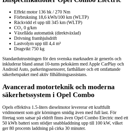
Effekt motor 136 hk / 270 Nm
Förbrukning 18,6 kWh/100 km (WLTP)
Räckvidd el upp till 345 km (WLTP)
CO₂ 0 g/km
Växellåda automatisk (direktväxlad)
Drivning framhjulsdrift
Lastvolym upp till 4,4 m³
Dragvikt 750 kg
Standardutrustningen för den svenska marknaden är generös och
inkluderar bland annat 10-tums pekskärm med Apple CarPlay och
Android Auto, parkeringssensorer, farthållare och ett omfattande
säkerhetspaket med aktiv filhållningsassistans.
Avancerad motorteknik och moderna
säkerhetssystem i Opel Combo
Opels effektiva 1.5-liters dieselmotor levererar ett kraftfullt
vridmoment som gör körningen smidig även med full last. För
företag som satsar på eldrift finns även Opel Combo Electric med ett
50 kWh batteri som stödjer snabbladdning upp till 100 kW, vilket
ger 80 procents laddning på cirka 30 minuter.