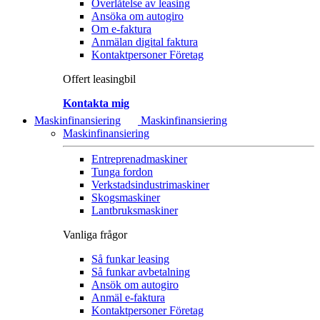
Överlåtelse av leasing
Ansöka om autogiro
Om e-faktura
Anmälan digital faktura
Kontaktpersoner Företag
Offert leasingbil
Kontakta mig
Maskinfinansiering
Maskinfinansiering
Maskinfinansiering
Entreprenadmaskiner
Tunga fordon
Verkstadsindustrimaskiner
Skogsmaskiner
Lantbruksmaskiner
Vanliga frågor
Så funkar leasing
Så funkar avbetalning
Ansök om autogiro
Anmäl e-faktura
Kontaktpersoner Företag