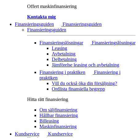
Offert maskinfinansiering
Kontakta mig
Finansieringsguiden
Finansieringsguiden
Finansieringsguiden
Finansieringslösningar
Finansieringslösningar
Leasing
Avbetalning
Delbetalning
Jämförelse leasing och avbetalning
Finansiering i praktiken
Finansiering i
praktiken
Vill du också öka din försäljning?
Ordlista finansiella begrepp
Hitta rätt finansiering
Om säljfinansiering
Hållbar finansiering
Billeasing
Maskinfinansiering
Kundservice
Kundservice