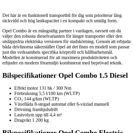
Det här är en funktionell transportbil för dig som prioriterar lång
räckvidd och hög lastkapacitet i en kompakt och smidig form.
Opel Combo är en mångsidig partner i vardagen, oavsett om du
väljer den robusta dieselvarianten för längre transporter eller den
utsläppsfria elektriska versionen för stadskörning. Genom att erbjuda
båda drivlinorna säkerställer Opel att det finns en modell som passar
just din verksamhets specifika körprofil och hållbarhetsmål.
Modellen är konstruerad för att maximera produktiviteten och
erbjuder en modern förarmiljö kombinerat med beprövad teknik.
Bilspecifikationer Opel Combo 1.5 Diesel
Effekt motor 131 hk / 300 Nm
Förbrukning 5,5 l/100 km (WLTP)
CO₂ 144 g/km (WLTP)
Växellåda 8-stegad automat eller 6-växlad manuell
Drivning framhjulsdrift
Lastvolym upp till 4,4 m³
Dragvikt 1 200 kg
Bilspecifikationer Opel Combo Electric