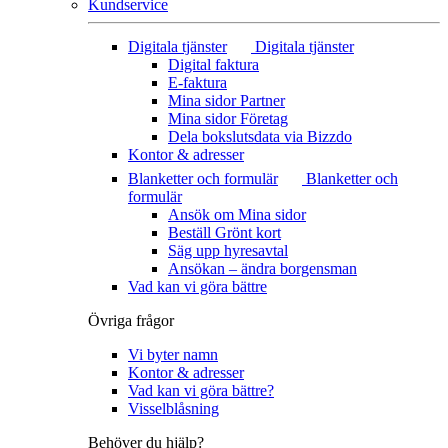
Kundservice
Digitala tjänster
Digitala tjänster
Digital faktura
E-faktura
Mina sidor Partner
Mina sidor Företag
Dela bokslutsdata via Bizzdo
Kontor & adresser
Blanketter och formulär
Blanketter och
formulär
Ansök om Mina sidor
Beställ Grönt kort
Säg upp hyresavtal
Ansökan – ändra borgensman
Vad kan vi göra bättre
Övriga frågor
Vi byter namn
Kontor & adresser
Vad kan vi göra bättre?
Visselblåsning
Behöver du hjälp?