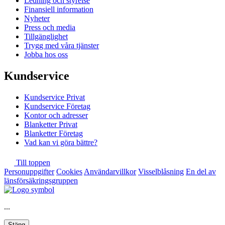
Ledning och styrelse
Finansiell information
Nyheter
Press och media
Tillgänglighet
Trygg med våra tjänster
Jobba hos oss
Kundservice
Kundservice Privat
Kundservice Företag
Kontor och adresser
Blanketter Privat
Blanketter Företag
Vad kan vi göra bättre?
Till toppen
Personuppgifter
Cookies
Användarvillkor
Visselblåsning
En del av
länsförsäkringsgruppen
...
Stäng