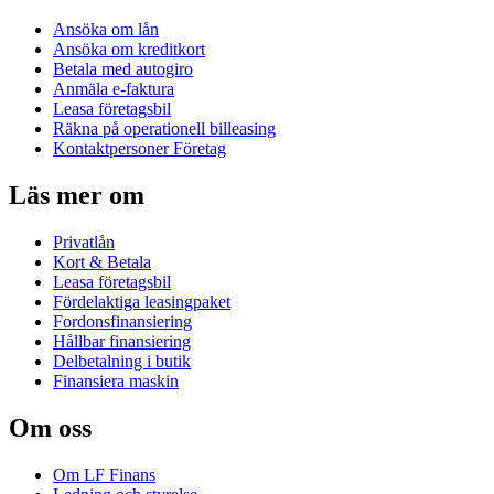
Ansöka om lån
Ansöka om kreditkort
Betala med autogiro
Anmäla e-faktura
Leasa företagsbil
Räkna på operationell billeasing
Kontaktpersoner Företag
Läs mer om
Privatlån
Kort & Betala
Leasa företagsbil
Fördelaktiga leasingpaket
Fordonsfinansiering
Hållbar finansiering
Delbetalning i butik
Finansiera maskin
Om oss
Om LF Finans