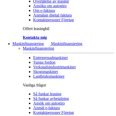
Överlåtelse av leasing
Ansöka om autogiro
Om e-faktura
Anmälan digital faktura
Kontaktpersoner Företag
Offert leasingbil
Kontakta mig
Maskinfinansiering
Maskinfinansiering
Maskinfinansiering
Entreprenadmaskiner
Tunga fordon
Verkstadsindustrimaskiner
Skogsmaskiner
Lantbruksmaskiner
Vanliga frågor
Så funkar leasing
Så funkar avbetalning
Ansök om autogiro
Anmäl e-faktura
Kontaktpersoner Företag