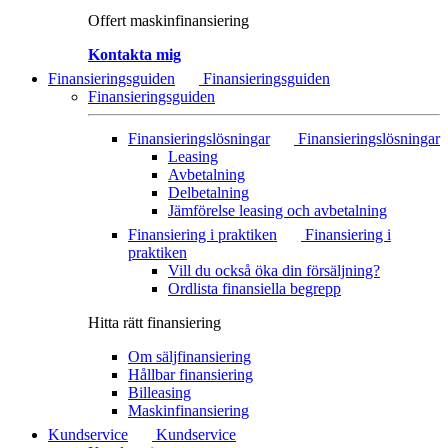
Offert maskinfinansiering
Kontakta mig
Finansieringsguiden
Finansieringsguiden
Finansieringsguiden
Finansieringslösningar
Finansieringslösningar
Leasing
Avbetalning
Delbetalning
Jämförelse leasing och avbetalning
Finansiering i praktiken
Finansiering i
praktiken
Vill du också öka din försäljning?
Ordlista finansiella begrepp
Hitta rätt finansiering
Om säljfinansiering
Hållbar finansiering
Billeasing
Maskinfinansiering
Kundservice
Kundservice