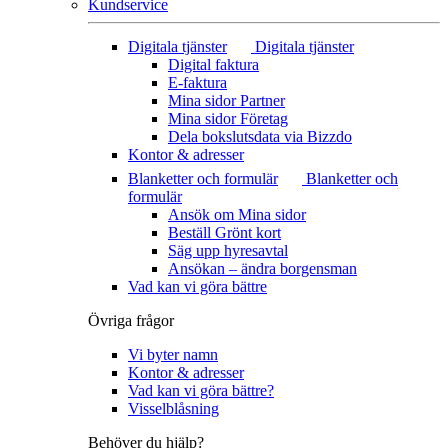
Kundservice
Digitala tjänster
Digitala tjänster
Digital faktura
E-faktura
Mina sidor Partner
Mina sidor Företag
Dela bokslutsdata via Bizzdo
Kontor & adresser
Blanketter och formulär
Blanketter och
formulär
Ansök om Mina sidor
Beställ Grönt kort
Säg upp hyresavtal
Ansökan – ändra borgensman
Vad kan vi göra bättre
Övriga frågor
Vi byter namn
Kontor & adresser
Vad kan vi göra bättre?
Visselblåsning
Behöver du hjälp?