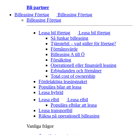
Bli partner
Billeasing Företag
Billeasing Företag
Billeasing Företag
Leasa bil företag
Leasa bil företag
Så funkar billeasing
Tjänstebil – vad gäller för företag?
Förmånsvärde
Billeasing A till Ö
Försäkring
Operationell eller finansiell leasing
Erbjudanden och förmåner
Total cost of ownership
Fördelaktiga leasingpaket
Populära bilar att leasa
Leasa hybrid
Leasa elbil
Leasa elbil
Populära elbilar att leasa
Leasa transportbil
Räkna på operationell billeasing
Vanliga frågor