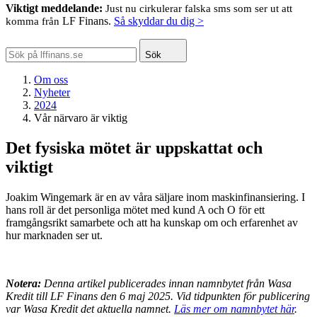
Viktigt meddelande:
Just nu cirkulerar falska sms som ser ut att
LF Finans.
Så skyddar du dig >
komma från
Sök
Om oss
Nyheter
2024
Vår närvaro är viktig
Det fysiska mötet är uppskattat och
viktigt
Joakim Wingemark är en av våra säljare inom maskinfinansiering. I
hans roll är det personliga mötet med kund A och O för ett
framgångsrikt samarbete och att ha kunskap om och erfarenhet av
hur marknaden ser ut.
Notera:
Denna artikel publicerades innan namnbytet från Wasa
Kredit till LF Finans den 6 maj 2025. Vid tidpunkten för publicering
var Wasa Kredit det aktuella namnet.
Läs mer om namnbytet här
.