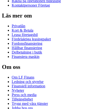
Räkna på operationell billeasing
Kontaktpersoner Företag
Läs mer om
Privatlån
Kort & Betala
Leasa företagsbil
Fördelaktiga leasingpaket
Fordonsfinansiering
Hållbar finansiering
Delbetalning i butik
Finansiera maskin
Om oss
Om LF Finans
Ledning och styrelse
Finansiell information
Nyheter
Press och media
Tillgänglighet
Trygg med våra tjänster
Jobba hos oss