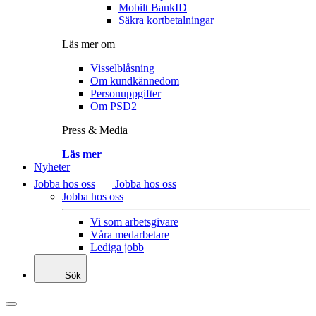
Mobilt BankID
Säkra kortbetalningar
Läs mer om
Visselblåsning
Om kundkännedom
Personuppgifter
Om PSD2
Press & Media
Läs mer
Nyheter
Jobba hos oss
Jobba hos oss
Jobba hos oss
Vi som arbetsgivare
Våra medarbetare
Lediga jobb
Sök