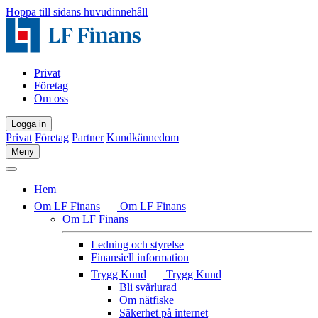
Hoppa till sidans huvudinnehåll
Privat
Företag
Om oss
Logga in
Privat
Företag
Partner
Kundkännedom
Meny
Hem
Om LF Finans
Om LF Finans
Om LF Finans
Ledning och styrelse
Finansiell information
Trygg Kund
Trygg Kund
Bli svårlurad
Om nätfiske
Säkerhet på internet