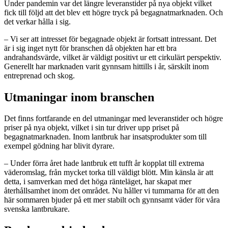
Under pandemin var det längre leveranstider på nya objekt vilket
fick till följd att det blev ett högre tryck på begagnatmarknaden. Och
det verkar hålla i sig.
– Vi ser att intresset för begagnade objekt är fortsatt intressant. Det
är i sig inget nytt för branschen då objekten har ett bra
andrahandsvärde, vilket är väldigt positivt ur ett cirkulärt perspektiv.
Generellt har marknaden varit gynnsam hittills i år, särskilt inom
entreprenad och skog.
Utmaningar inom branschen
Det finns fortfarande en del utmaningar med leveranstider och högre
priser på nya objekt, vilket i sin tur driver upp priset på
begagnatmarknaden. Inom lantbruk har insatsprodukter som till
exempel gödning har blivit dyrare.
– Under förra året hade lantbruk ett tufft år kopplat till extrema
väderomslag, från mycket torka till väldigt blött. Min känsla är att
detta, i samverkan med det höga ränteläget, har skapat mer
återhållsamhet inom det området. Nu håller vi tummarna för att den
här sommaren bjuder på ett mer stabilt och gynnsamt väder för våra
svenska lantbrukare.