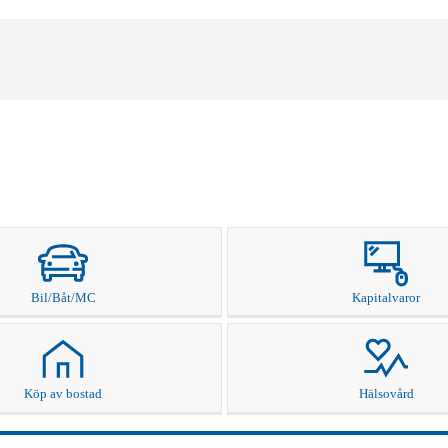
Bil/Båt/MC
Kapitalvaror
Köp av bostad
Hälsovård