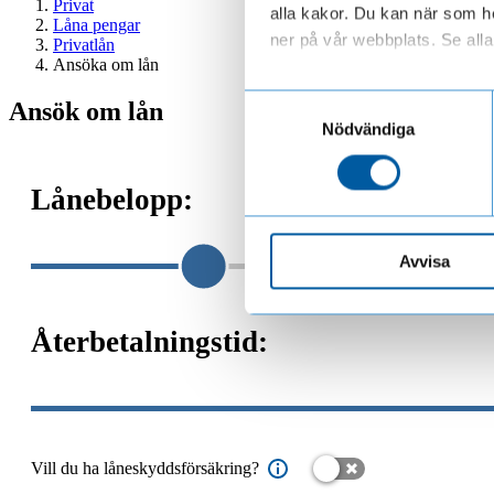
Privat
alla kakor. Du kan när som he
Låna pengar
ner på vår webbplats. Se alla 
Privatlån
Ansöka om lån
Läs mer om hur vi behandl
Samtyckesval
Ansök om lån
Nödvändiga
Lånebelopp:
Avvisa
Återbetalningstid:
Vill du ha låneskyddsförsäkring?