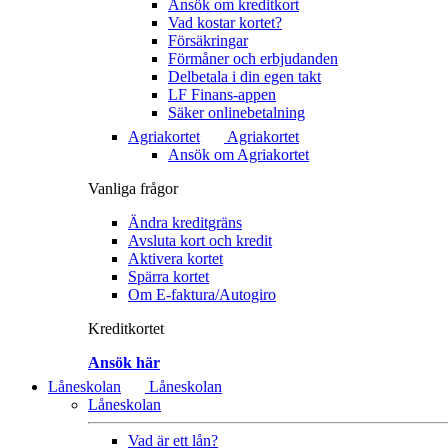
Ansök om kreditkort
Vad kostar kortet?
Försäkringar
Förmåner och erbjudanden
Delbetala i din egen takt
LF Finans-appen
Säker onlinebetalning
Agriakortet
Agriakortet
Ansök om Agriakortet
Vanliga frågor
Ändra kreditgräns
Avsluta kort och kredit
Aktivera kortet
Spärra kortet
Om E-faktura/Autogiro
Kreditkortet
Ansök här
Låneskolan
Låneskolan
Låneskolan
Vad är ett lån?