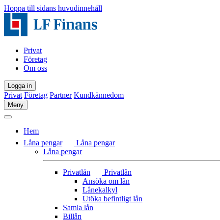
Hoppa till sidans huvudinnehåll
Privat
Företag
Om oss
Logga in
Privat
Företag
Partner
Kundkännedom
Meny
Hem
Låna pengar
Låna pengar
Låna pengar
Privatlån
Privatlån
Ansöka om lån
Lånekalkyl
Utöka befintligt lån
Samla lån
Billån