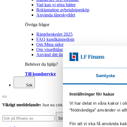
Vad kan vi göra bättre
Reklamation avbetalningsköp
Använda låneskyddet
Övriga frågor
Räntebeskedet 2025
FAQ kundkännedom
Om Mina sidor
Om visselblåsning
Använd ditt låneskydd
Behöver du hjälp?
Till kundservice
Samtycke
Sök
Inställningar för kakor
Vi har delat in våra kakor i 
Viktigt meddelande:
Just nu cirkulerar falska sms som ser ut att ko
“Nödvändiga” använder vi all
Sök
För att vi ska få använda kako