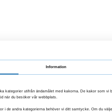
Information
olika kategorier utifrån ändamålet med kakorna. De kakor som vi 
LF Finans.
Så skyddar du dig >
mma från
tid när du besöker vår webbplats.
r i de andra kategorierna behöver vi ditt samtycke. Om du väljer “