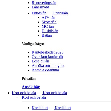
Renoveringslån
Låneskydd
Fritidslån
Fritidslån
ATV-lån
Skoterlån
MC-lån
Husbilslån
Båtlån
Vanliga frågor
Räntebeskedet 2025
Överskott kortkredit
Lösa billån
Ansöka om autogiro
Anmäla e-faktura
Privatlån
Ansök här
Kort och betala
Kort och betala
Kort och betala
Kreditkort
Kreditkort