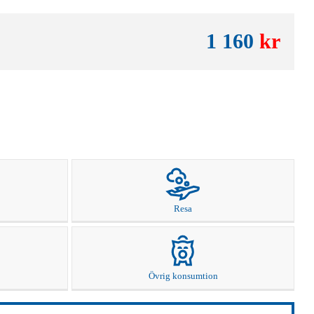
1 160
kr
Resa
Övrig konsumtion