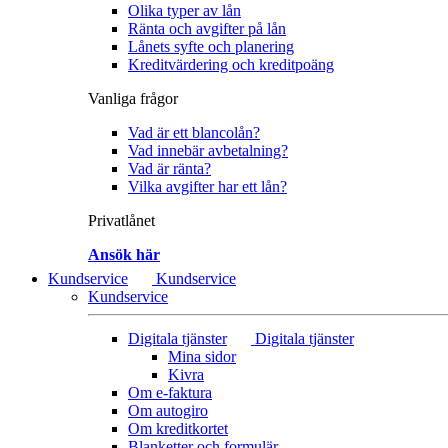
Olika typer av lån
Ränta och avgifter på lån
Lånets syfte och planering
Kreditvärdering och kreditpoäng
Vanliga frågor
Vad är ett blancolån?
Vad innebär avbetalning?
Vad är ränta?
Vilka avgifter har ett lån?
Privatlånet
Ansök här
Kundservice
Kundservice
Kundservice
Digitala tjänster
Digitala tjänster
Mina sidor
Kivra
Om e-faktura
Om autogiro
Om kreditkortet
Blanketter och formulär