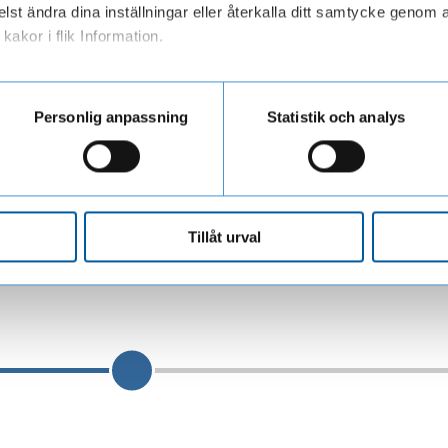
lst ändra dina inställningar eller återkalla ditt samtycke genom a
kakor i flik Information.
ar personuppgifter när du besöker vår webbplats
Personlig anpassning
Statistik och analys
Tillåt urval