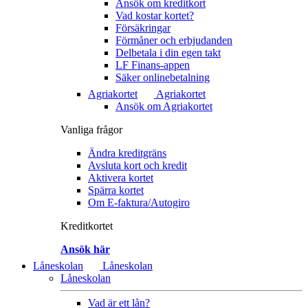
Ansök om kreditkort
Vad kostar kortet?
Försäkringar
Förmåner och erbjudanden
Delbetala i din egen takt
LF Finans-appen
Säker onlinebetalning
Agriakortet
Agriakortet
Ansök om Agriakortet
Vanliga frågor
Ändra kreditgräns
Avsluta kort och kredit
Aktivera kortet
Spärra kortet
Om E-faktura/Autogiro
Kreditkortet
Ansök här
Låneskolan
Låneskolan
Låneskolan
Vad är ett lån?