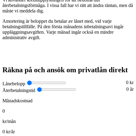
återbetalningsförmåga. I vissa fall har vi rätt att ändra räntan, men då
måste vi meddela dig.
Amortering är beloppet du betalar av lånet med, vid varje
betalningstillfälle. På den första månadens inbetalningsavi ingår
uppläggningsavgiften. Varje månad ingår också en mindre
administrativ avgift.
Räkna på och ansök om privatlån direkt
0
kr
Lånebelopp
0
år
Återbetalningstid
Månadskostnad
0
kr/mån
0
kr/år