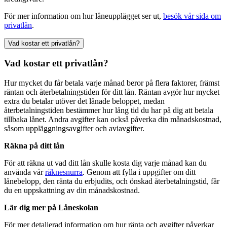
För mer information om hur låneupplägget ser ut,
besök vår sida om
privatlån
.
Vad kostar ett privatlån?
Vad kostar ett privatlån?
Hur mycket du får betala varje månad beror på flera faktorer, främst
räntan och återbetalningstiden för ditt lån. Räntan avgör hur mycket
extra du betalar utöver det lånade beloppet, medan
återbetalningstiden bestämmer hur lång tid du har på dig att betala
tillbaka lånet. Andra avgifter kan också påverka din månadskostnad,
såsom uppläggningsavgifter och aviavgifter.
Räkna på ditt lån
För att räkna ut vad ditt lån skulle kosta dig varje månad kan du
använda vår
räknesnurra
. Genom att fylla i uppgifter om ditt
lånebelopp, den ränta du erbjudits, och önskad återbetalningstid, får
du en uppskattning av din månadskostnad.
Lär dig mer på Låneskolan
För mer detaljerad information om hur ränta och avgifter påverkar