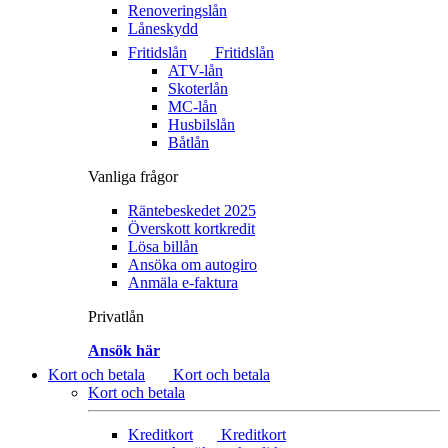
Renoveringslån
Låneskydd
Fritidslån
Fritidslån
ATV-lån
Skoterlån
MC-lån
Husbilslån
Båtlån
Vanliga frågor
Räntebeskedet 2025
Överskott kortkredit
Lösa billån
Ansöka om autogiro
Anmäla e-faktura
Privatlån
Ansök här
Kort och betala
Kort och betala
Kort och betala
Kreditkort
Kreditkort