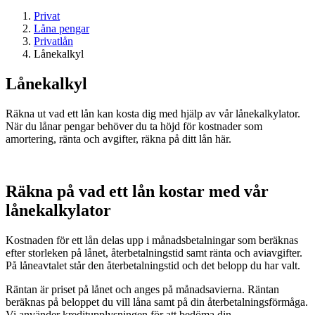
Privat
Låna pengar
Privatlån
Lånekalkyl
Lånekalkyl
Räkna ut vad ett lån kan kosta dig med hjälp av vår lånekalkylator.
När du lånar pengar behöver du ta höjd för kostnader som
amortering, ränta och avgifter, räkna på ditt lån här.
Räkna på vad ett lån kostar med vår
lånekalkylator
Kostnaden för ett lån delas upp i månadsbetalningar som beräknas
efter storleken på lånet, återbetalningstid samt ränta och aviavgifter.
På låneavtalet står den återbetalningstid och det belopp du har valt.
Räntan är priset på lånet och anges på månadsavierna. Räntan
beräknas på beloppet du vill låna samt på din återbetalningsförmåga.
Vi använder kreditupplysningen för att bedöma din