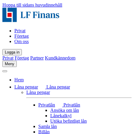
Hoppa till sidans huvudinnehåll
Privat
Företag
Om oss
Logga in
Privat
Företag
Partner
Kundkännedom
Meny
Hem
Låna pengar
Låna pengar
Låna pengar
Privatlån
Privatlån
Ansöka om lån
Lånekalkyl
Utöka befintligt lån
Samla lån
Billån