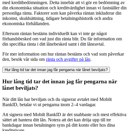
med kreditbedömningen. Detta innebär att vi gör en bedömning av
din ekonomiska situation och kreditvärdighet innan vi fastställer din
personliga ränta. Faktorer som kan påverka räntan inkluderar din
inkomst, skuldsättning, tidigare betalningshistorik och andra
ekonomiska förhållanden.
Eftersom räntan bestäms individuellt kan vi inte ge något
förhandsbesked om vad just din ränta blir. Du får information om
din specifika ränta i ditt lånebesked samt i ditt låneavtal.
För mer information om hur räntan bestäms och vad som påverkar
den, besök vår sida om
ränta och avgifter på lån
.
Hur lång tid tar det innan jag får pengarna när lånet beviljats?
Hur lång tid tar det innan jag får pengarna när
lånet beviljats?
När ditt lån har beviljats och du signerar avtalet med Mobilt
BankID, betalar vi ut pengarna inom 2–4 vardagar.
Att signera med Mobilt BankID är det snabbaste och mest effektiva
sättet att hantera ditt lån. Notera att det kan dröja upp till tre
bankdagar innan betalningen syns på ditt konto eller hos dina
kreditgivare.