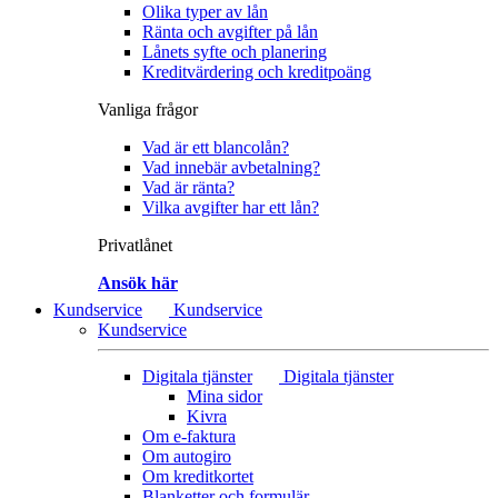
Olika typer av lån
Ränta och avgifter på lån
Lånets syfte och planering
Kreditvärdering och kreditpoäng
Vanliga frågor
Vad är ett blancolån?
Vad innebär avbetalning?
Vad är ränta?
Vilka avgifter har ett lån?
Privatlånet
Ansök här
Kundservice
Kundservice
Kundservice
Digitala tjänster
Digitala tjänster
Mina sidor
Kivra
Om e-faktura
Om autogiro
Om kreditkortet
Blanketter och formulär