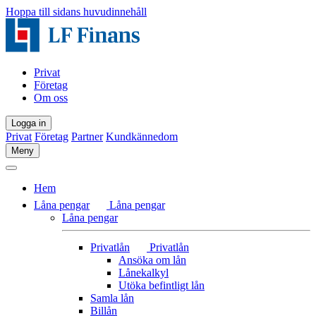
Hoppa till sidans huvudinnehåll
Privat
Företag
Om oss
Logga in
Privat
Företag
Partner
Kundkännedom
Meny
Hem
Låna pengar
Låna pengar
Låna pengar
Privatlån
Privatlån
Ansöka om lån
Lånekalkyl
Utöka befintligt lån
Samla lån
Billån