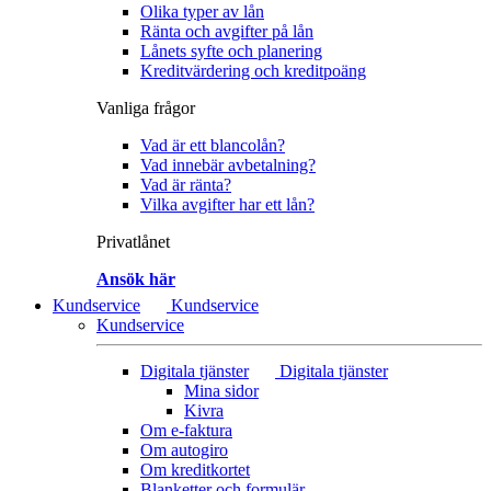
Olika typer av lån
Ränta och avgifter på lån
Lånets syfte och planering
Kreditvärdering och kreditpoäng
Vanliga frågor
Vad är ett blancolån?
Vad innebär avbetalning?
Vad är ränta?
Vilka avgifter har ett lån?
Privatlånet
Ansök här
Kundservice
Kundservice
Kundservice
Digitala tjänster
Digitala tjänster
Mina sidor
Kivra
Om e-faktura
Om autogiro
Om kreditkortet
Blanketter och formulär