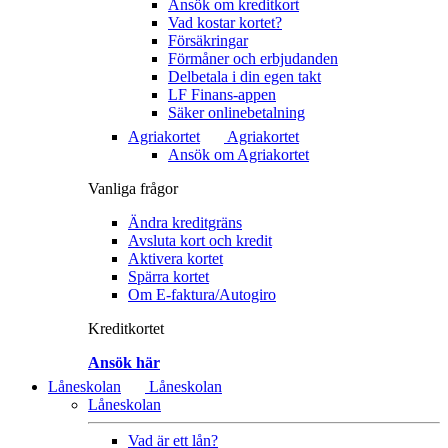
Ansök om kreditkort
Vad kostar kortet?
Försäkringar
Förmåner och erbjudanden
Delbetala i din egen takt
LF Finans-appen
Säker onlinebetalning
Agriakortet
Agriakortet
Ansök om Agriakortet
Vanliga frågor
Ändra kreditgräns
Avsluta kort och kredit
Aktivera kortet
Spärra kortet
Om E-faktura/Autogiro
Kreditkortet
Ansök här
Låneskolan
Låneskolan
Låneskolan
Vad är ett lån?