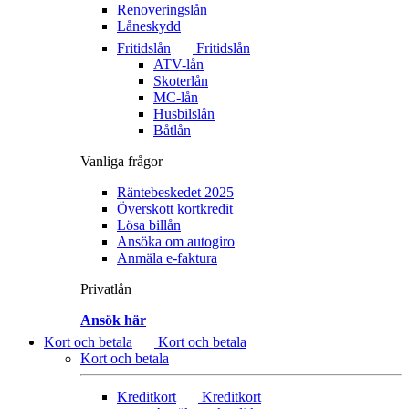
Renoveringslån
Låneskydd
Fritidslån
Fritidslån
ATV-lån
Skoterlån
MC-lån
Husbilslån
Båtlån
Vanliga frågor
Räntebeskedet 2025
Överskott kortkredit
Lösa billån
Ansöka om autogiro
Anmäla e-faktura
Privatlån
Ansök här
Kort och betala
Kort och betala
Kort och betala
Kreditkort
Kreditkort