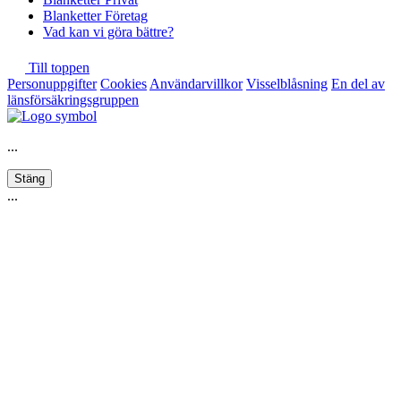
Blanketter Företag
Vad kan vi göra bättre?
Till toppen
Personuppgifter
Cookies
Användarvillkor
Visselblåsning
En del av
länsförsäkringsgruppen
...
Stäng
...