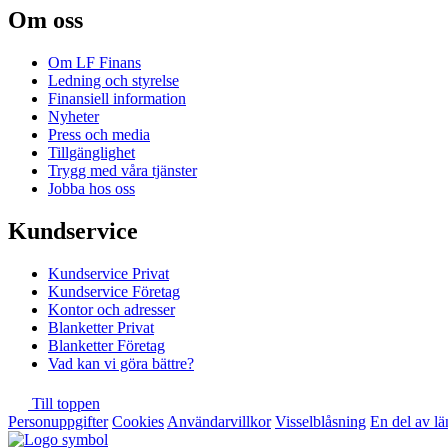
Om oss
Om LF Finans
Ledning och styrelse
Finansiell information
Nyheter
Press och media
Tillgänglighet
Trygg med våra tjänster
Jobba hos oss
Kundservice
Kundservice Privat
Kundservice Företag
Kontor och adresser
Blanketter Privat
Blanketter Företag
Vad kan vi göra bättre?
Till toppen
Personuppgifter
Cookies
Användarvillkor
Visselblåsning
En del av l