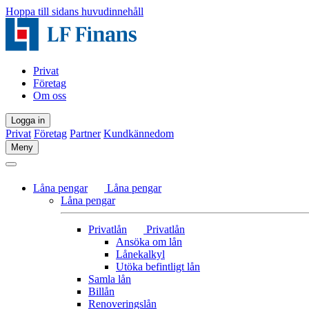
Hoppa till sidans huvudinnehåll
Privat
Företag
Om oss
Logga in
Privat
Företag
Partner
Kundkännedom
Meny
Låna pengar
Låna pengar
Låna pengar
Privatlån
Privatlån
Ansöka om lån
Lånekalkyl
Utöka befintligt lån
Samla lån
Billån
Renoveringslån