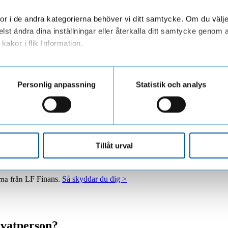
r i de andra kategorierna behöver vi ditt samtycke. Om du väljer “
lst ändra dina inställningar eller återkalla ditt samtycke genom a
kakor i flik Information.
ar personuppgifter när du besöker vår webbplats
Personlig anpassning
Statistik och analys
Tillåt urval
LF Finans.
Så skyddar du dig >
mma från
ivatperson?