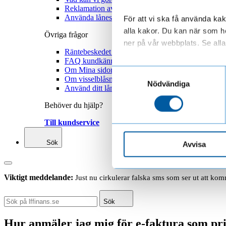
Reklamation avbetalningsköp
Använda låneskyddet
För att vi ska få använda kako
alla kakor. Du kan när som he
Övriga frågor
ner på vår webbplats. Se alla 
Räntebeskedet 2025
FAQ kundkännedom
Läs mer om hur vi behandl
Om Mina sidor
Samtyckesval
Om visselblåsning
Nödvändiga
Använd ditt låneskydd
Behöver du hjälp?
Till kundservice
Sök
Avvisa
Viktigt meddelande:
Just nu cirkulerar falska sms som ser ut att ko
Sök
Hur anmäler jag mig för e-faktura som pr