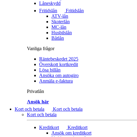
Låneskydd
Fritidslån
Fritidslån
ATV-lån
Skoterlån
MC-lån
Husbilslån
Båtlån
Vanliga frågor
Räntebeskedet 2025
Överskott kortkredit
Lösa billån
Ansöka om autogiro
Anmäla e-faktura
Privatlån
Ansök här
Kort och betala
Kort och betala
Kort och betala
Kreditkort
Kreditkort
Ansök om kreditkort