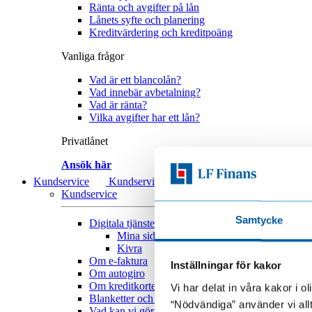
Ränta och avgifter på lån
Lånets syfte och planering
Kreditvärdering och kreditpoäng
Vanliga frågor
Vad är ett blancolån?
Vad innebär avbetalning?
Vad är ränta?
Vilka avgifter har ett lån?
Privatlånet
Ansök här
Kundservice
Kundservice
Kundservice
Samtycke
Digitala tjänster
Digitala tjänster
Mina sidor
Kivra
Om e-faktura
Inställningar för kakor
Om autogiro
Om kreditkortet
Vi har delat in våra kakor i 
Blanketter och formulär
“Nödvändiga” använder vi all
Vad kan vi göra bättre