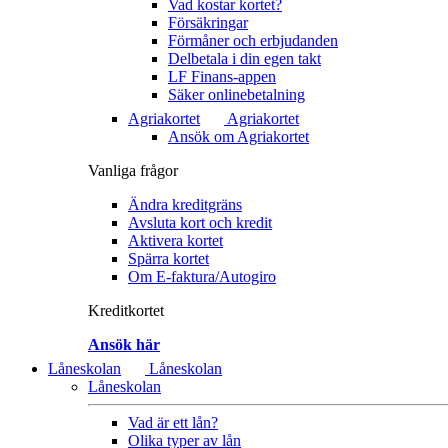
Vad kostar kortet?
Försäkringar
Förmåner och erbjudanden
Delbetala i din egen takt
LF Finans-appen
Säker onlinebetalning
Agriakortet
Agriakortet
Ansök om Agriakortet
Vanliga frågor
Ändra kreditgräns
Avsluta kort och kredit
Aktivera kortet
Spärra kortet
Om E-faktura/Autogiro
Kreditkortet
Ansök här
Låneskolan
Låneskolan
Låneskolan
Vad är ett lån?
Olika typer av lån