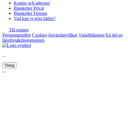
Kontor och adresser
Blanketter Privat
Blanketter Företag
Vad kan vi göra bättre?
Till toppen
Personuppgifter
Cookies
Användarvillkor
Visselblåsning
En del av
länsförsäkringsgruppen
...
Stäng
...