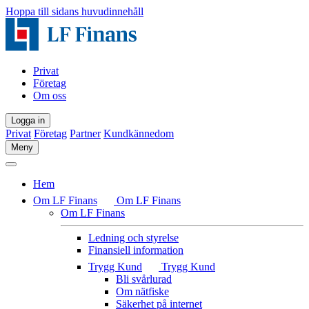
Hoppa till sidans huvudinnehåll
Privat
Företag
Om oss
Logga in
Privat
Företag
Partner
Kundkännedom
Meny
Hem
Om LF Finans
Om LF Finans
Om LF Finans
Ledning och styrelse
Finansiell information
Trygg Kund
Trygg Kund
Bli svårlurad
Om nätfiske
Säkerhet på internet