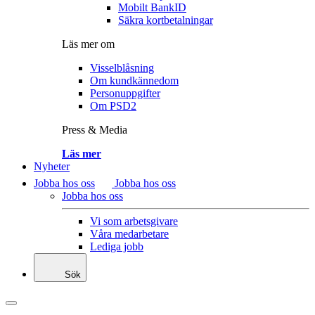
Mobilt BankID
Säkra kortbetalningar
Läs mer om
Visselblåsning
Om kundkännedom
Personuppgifter
Om PSD2
Press & Media
Läs mer
Nyheter
Jobba hos oss
Jobba hos oss
Jobba hos oss
Vi som arbetsgivare
Våra medarbetare
Lediga jobb
Sök