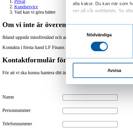
Privat
alla kakor. Du kan när som he
Kundservice
ner på vår webbplats. Se alla 
Vad kan vi göra bättre
Om vi inte är överens
Läs mer om hur vi behandl
Samtyckesval
Nödvändiga
Ibland uppstår missförstånd och andra oklarheter. Om du är missnöjd me
Kontakta i första hand LF Finans klagomålsanvarig på
klagomal@lffi
Kontaktformulär för klagomål
Avvisa
För att vi ska kunna hantera ditt ärende snabbare, ber vi dig fylla i s
Namn
Personnummer
Telefonnummer