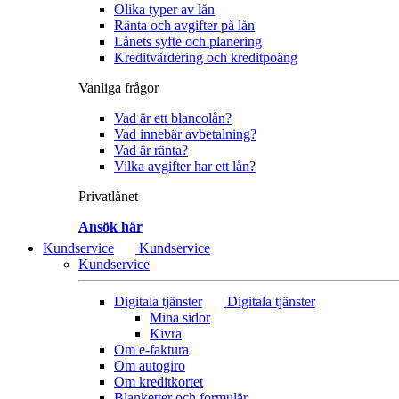
Olika typer av lån
Ränta och avgifter på lån
Lånets syfte och planering
Kreditvärdering och kreditpoäng
Vanliga frågor
Vad är ett blancolån?
Vad innebär avbetalning?
Vad är ränta?
Vilka avgifter har ett lån?
Privatlånet
Ansök här
Kundservice
Kundservice
Kundservice
Digitala tjänster
Digitala tjänster
Mina sidor
Kivra
Om e-faktura
Om autogiro
Om kreditkortet
Blanketter och formulär