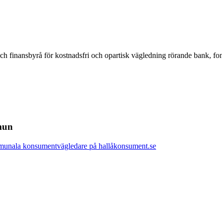
inansbyrå för kostnadsfri och opartisk vägledning rörande bank, fondbo
mun
munala konsumentvägledare på hallåkonsument.se