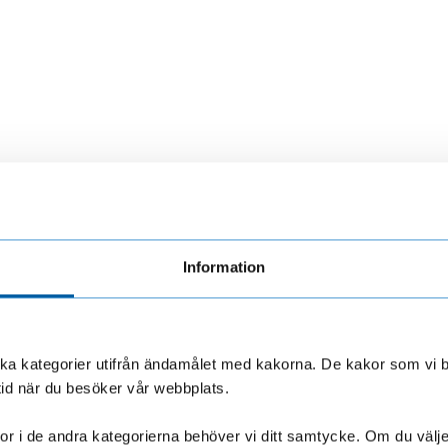
Information
olika kategorier utifrån ändamålet med kakorna. De kakor som vi 
LF Finans.
Så skyddar du dig >
mma från
tid när du besöker vår webbplats.
r i de andra kategorierna behöver vi ditt samtycke. Om du väljer “