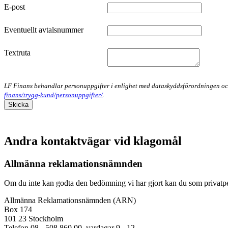
E-post
Eventuellt avtalsnummer
Textruta
LF Finans behandlar personuppgifter i enlighet med dataskyddsförordningen och
finans/trygg-kund/personuppgifter/
.
Skicka
Andra kontaktvägar vid klagomål
Allmänna reklamationsnämnden
Om du inte kan godta den bedömning vi har gjort kan du som privatpe
Allmänna Reklamationsnämnden (ARN)
Box 174
101 23 Stockholm
Telefon 08 - 508 860 00, vardagar 9 - 12