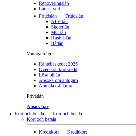
Renoveringslån
Låneskydd
Fritidslån
Fritidslån
ATV-lån
Skoterlån
MC-lån
Husbilslån
Båtlån
Vanliga frågor
Räntebeskedet 2025
Överskott kortkredit
Lösa billån
Ansöka om autogiro
Anmäla e-faktura
Privatlån
Ansök här
Kort och betala
Kort och betala
Kort och betala
Kreditkort
Kreditkort