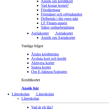
Ansök om kreditkort
Vad kostar kortet?
Försäkringar
Förmåner och erbjudanden
Delbetala i din egen takt
LF Finans-appen
Säker onlinebetalning
Agriakortet
Agriakortet
Ansök om Agriakortet
Vanliga frågor
Ändra kreditgräns
Avsluta kort och kredit
Aktivera kortet
Spärra kortet
Om E-faktura/Autogiro
Kreditkortet
Ansök här
Låneskolan
Låneskolan
Låneskolan
Vad är ett lån?