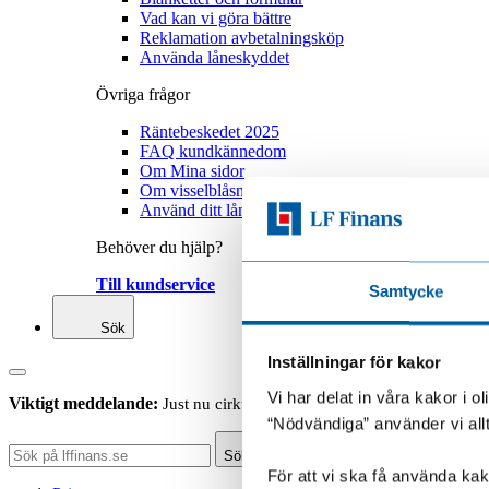
Vad kan vi göra bättre
Reklamation avbetalningsköp
Använda låneskyddet
Övriga frågor
Räntebeskedet 2025
FAQ kundkännedom
Om Mina sidor
Om visselblåsning
Använd ditt låneskydd
Behöver du hjälp?
Till kundservice
Samtycke
Sök
Inställningar för kakor
Vi har delat in våra kakor i 
Viktigt meddelande:
Just nu cirkulerar falska sms som ser ut att ko
“Nödvändiga” använder vi all
Sök
För att vi ska få använda kako