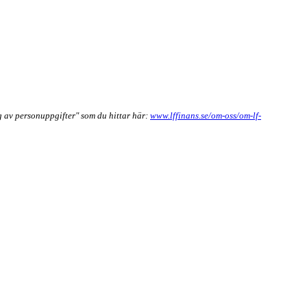
 av personuppgifter" som du hittar här:
www.lffinans.se/om-oss/om-lf-