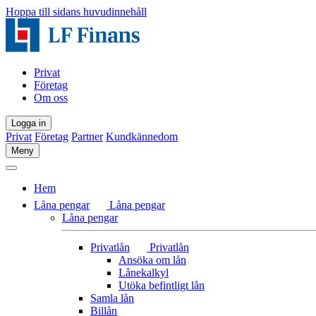
Hoppa till sidans huvudinnehåll
Privat
Företag
Om oss
Logga in
Privat
Företag
Partner
Kundkännedom
Meny
Hem
Låna pengar
Låna pengar
Låna pengar
Privatlån
Privatlån
Ansöka om lån
Lånekalkyl
Utöka befintligt lån
Samla lån
Billån