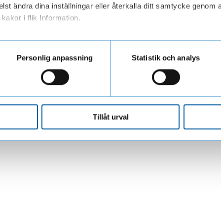
lst ändra dina inställningar eller återkalla ditt samtycke genom a
kakor i flik Information.
ar personuppgifter när du besöker vår webbplats
Personlig anpassning
Statistik och analys
d vår hantering av ditt ärende vill vi gärna att du kontaktar oss.
nans.se
eller använd formuläret så kontaktar vi dig.
Tillåt urval
å många uppgifter som möjligt.