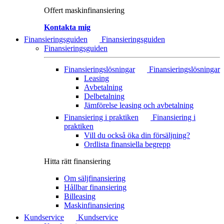
Offert maskinfinansiering
Kontakta mig
Finansieringsguiden
Finansieringsguiden
Finansieringsguiden
Finansieringslösningar
Finansieringslösningar
Leasing
Avbetalning
Delbetalning
Jämförelse leasing och avbetalning
Finansiering i praktiken
Finansiering i
praktiken
Vill du också öka din försäljning?
Ordlista finansiella begrepp
Hitta rätt finansiering
Om säljfinansiering
Hållbar finansiering
Billeasing
Maskinfinansiering
Kundservice
Kundservice