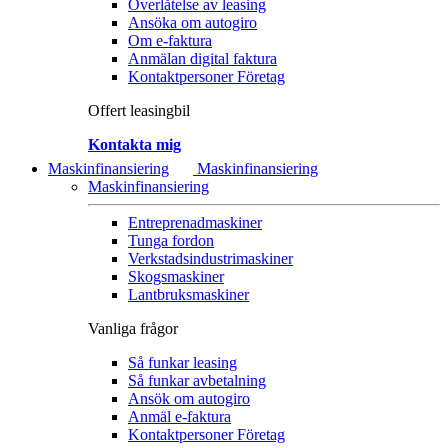
Överlåtelse av leasing
Ansöka om autogiro
Om e-faktura
Anmälan digital faktura
Kontaktpersoner Företag
Offert leasingbil
Kontakta mig
Maskinfinansiering
Maskinfinansiering
Maskinfinansiering
Entreprenadmaskiner
Tunga fordon
Verkstadsindustrimaskiner
Skogsmaskiner
Lantbruksmaskiner
Vanliga frågor
Så funkar leasing
Så funkar avbetalning
Ansök om autogiro
Anmäl e-faktura
Kontaktpersoner Företag