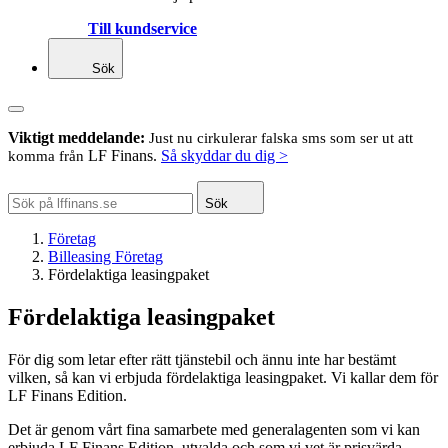
Till kundservice
Sök
Viktigt meddelande:
Just nu cirkulerar falska sms som ser ut att
LF Finans.
Så skyddar du dig >
komma från
Sök
Företag
Billeasing Företag
Fördelaktiga leasingpaket
Fördelaktiga leasingpaket
För dig som letar efter rätt tjänstebil och ännu inte har bestämt
vilken, så kan vi erbjuda fördelaktiga leasingpaket. Vi kallar dem för
LF Finans Edition.
Det är genom vårt fina samarbete med generalagenten som vi kan
erbjuda LF Finans Edition, utvalda och som vi vet är prisvärda