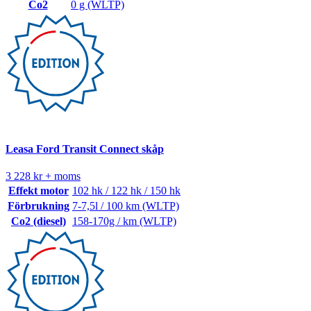
Co2
0 g (WLTP)
Leasa Ford Transit Connect skåp
3 228 kr + moms
Effekt motor
102 hk / 122 hk / 150 hk
Förbrukning
7-7,5l / 100 km (WLTP)
Co2 (diesel)
158-170g / km (WLTP)