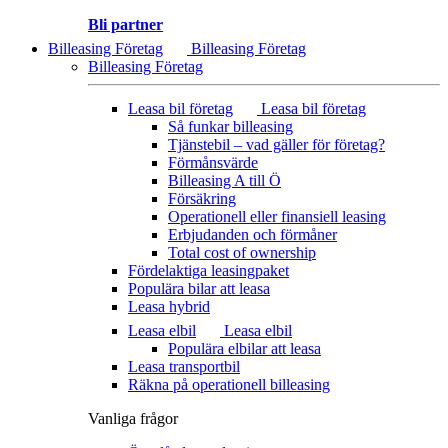
Bli partner
Billeasing Företag
Billeasing Företag
Billeasing Företag
Leasa bil företag
Leasa bil företag
Så funkar billeasing
Tjänstebil – vad gäller för företag?
Förmånsvärde
Billeasing A till Ö
Försäkring
Operationell eller finansiell leasing
Erbjudanden och förmåner
Total cost of ownership
Fördelaktiga leasingpaket
Populära bilar att leasa
Leasa hybrid
Leasa elbil
Leasa elbil
Populära elbilar att leasa
Leasa transportbil
Räkna på operationell billeasing
Vanliga frågor