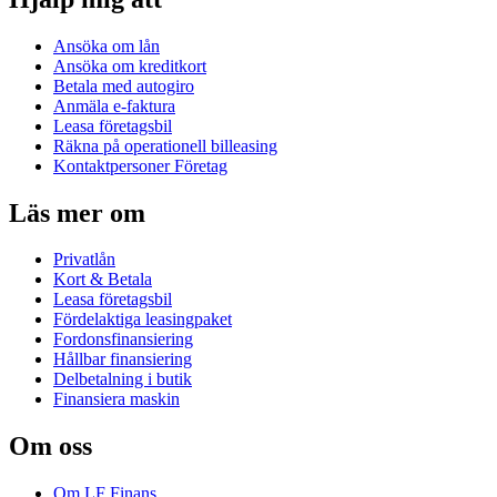
Ansöka om lån
Ansöka om kreditkort
Betala med autogiro
Anmäla e-faktura
Leasa företagsbil
Räkna på operationell billeasing
Kontaktpersoner Företag
Läs mer om
Privatlån
Kort & Betala
Leasa företagsbil
Fördelaktiga leasingpaket
Fordonsfinansiering
Hållbar finansiering
Delbetalning i butik
Finansiera maskin
Om oss
Om LF Finans