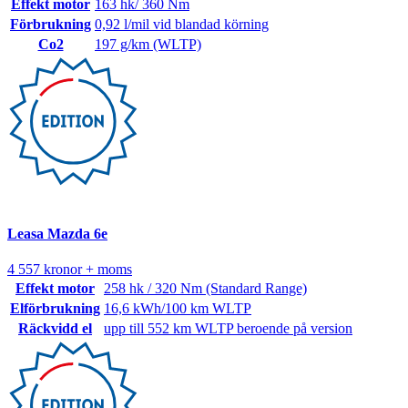
Effekt motor
163 hk/ 360 Nm
Förbrukning
0,92 l/mil vid blandad körning
Co2
197 g/km (WLTP)
Leasa Mazda 6e
4 557 kronor + moms
Effekt motor
258 hk / 320 Nm (Standard Range)
Elförbrukning
16,6 kWh/100 km WLTP
Räckvidd el
upp till 552 km WLTP beroende på version