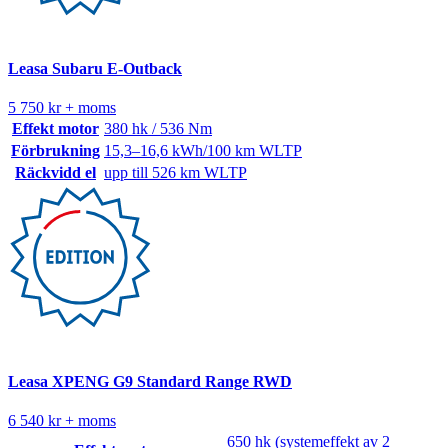
Leasa Subaru E-Outback
5 750 kr + moms
Effekt motor
380 hk / 536 Nm
Förbrukning
15,3–16,6 kWh/100 km WLTP
Räckvidd el
upp till 526 km WLTP
Leasa XPENG G9 Standard Range RWD
6 540 kr + moms
650 hk (systemeffekt av 2