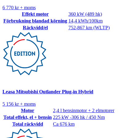
6 770 kr + moms
Effekt motor
360 kW (489 hk)
Förbrukning blandad körning
14,4 kWh/100km
Räckvidd/el
752-867 km (WLTP)
Leasa Mitsubishi Outlander Plug-in Hybrid
5 156 kr + moms
Motor
2,4 l bensinmotor + 2 elmotorer
Total effekt, el + bensin
225 kW -306 hk / 450 Nm
Total räckvidd
Ca 676 km