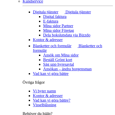
Kundservice
Digitala tjänster
Digitala tjänster
Digital faktura
E-faktura
Mina sidor Partner
Mina sidor Företag
Dela bokslutsdata via Bizzdo
Kontor & adresser
Blanketter och formulär
Blanketter och
formulär
Ansök om Mina sidor
Beställ Grönt kort
Säg upp hyresavtal
Ansökan – ändra borgensman
Vad kan vi göra bättre
Övriga frågor
Vi byter namn
Kontor & adresser
Vad kan vi göra bättre?
Visselblåsning
Behöver du hjälp?