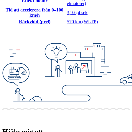
Effekt motor
elmotorer)
Tid att accelerera från 0–100
3,9-6,4 sek
km/h
Räckvidd (prel)
570 km (WLTP)
Hjälp mig att