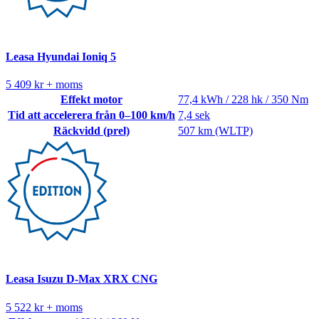
Leasa Hyundai Ioniq 5
5 409 kr + moms
Effekt motor
77,4 kWh / 228 hk / 350 Nm
Tid att accelerera från 0–100 km/h
7,4 sek
Räckvidd (prel)
507 km (WLTP)
Leasa Isuzu D-Max XRX CNG
5 522 kr + moms