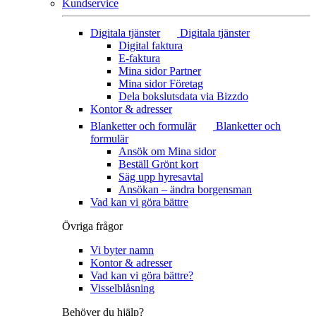
Kundservice
Digitala tjänster
Digitala tjänster
Digital faktura
E-faktura
Mina sidor Partner
Mina sidor Företag
Dela bokslutsdata via Bizzdo
Kontor & adresser
Blanketter och formulär
Blanketter och
formulär
Ansök om Mina sidor
Beställ Grönt kort
Säg upp hyresavtal
Ansökan – ändra borgensman
Vad kan vi göra bättre
Övriga frågor
Vi byter namn
Kontor & adresser
Vad kan vi göra bättre?
Visselblåsning
Behöver du hjälp?