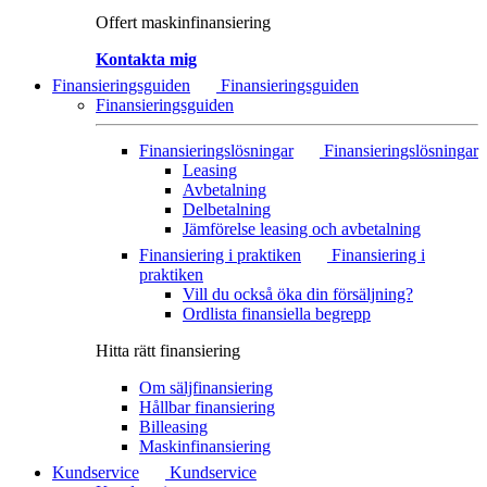
Offert maskinfinansiering
Kontakta mig
Finansieringsguiden
Finansieringsguiden
Finansieringsguiden
Finansieringslösningar
Finansieringslösningar
Leasing
Avbetalning
Delbetalning
Jämförelse leasing och avbetalning
Finansiering i praktiken
Finansiering i
praktiken
Vill du också öka din försäljning?
Ordlista finansiella begrepp
Hitta rätt finansiering
Om säljfinansiering
Hållbar finansiering
Billeasing
Maskinfinansiering
Kundservice
Kundservice