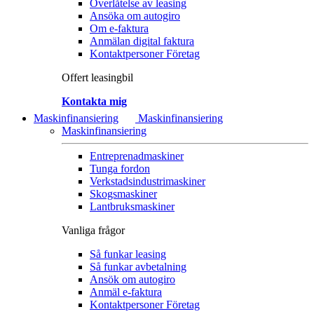
Överlåtelse av leasing
Ansöka om autogiro
Om e-faktura
Anmälan digital faktura
Kontaktpersoner Företag
Offert leasingbil
Kontakta mig
Maskinfinansiering
Maskinfinansiering
Maskinfinansiering
Entreprenadmaskiner
Tunga fordon
Verkstadsindustrimaskiner
Skogsmaskiner
Lantbruksmaskiner
Vanliga frågor
Så funkar leasing
Så funkar avbetalning
Ansök om autogiro
Anmäl e-faktura
Kontaktpersoner Företag