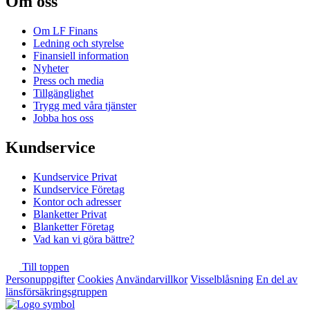
Om oss
Om LF Finans
Ledning och styrelse
Finansiell information
Nyheter
Press och media
Tillgänglighet
Trygg med våra tjänster
Jobba hos oss
Kundservice
Kundservice Privat
Kundservice Företag
Kontor och adresser
Blanketter Privat
Blanketter Företag
Vad kan vi göra bättre?
Till toppen
Personuppgifter
Cookies
Användarvillkor
Visselblåsning
En del av
länsförsäkringsgruppen