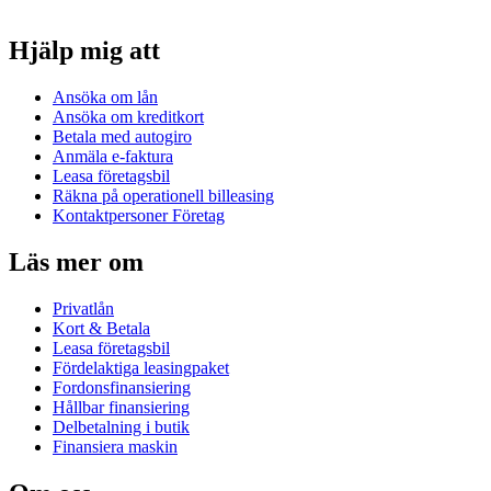
Hjälp mig att
Ansöka om lån
Ansöka om kreditkort
Betala med autogiro
Anmäla e-faktura
Leasa företagsbil
Räkna på operationell billeasing
Kontaktpersoner Företag
Läs mer om
Privatlån
Kort & Betala
Leasa företagsbil
Fördelaktiga leasingpaket
Fordonsfinansiering
Hållbar finansiering
Delbetalning i butik
Finansiera maskin