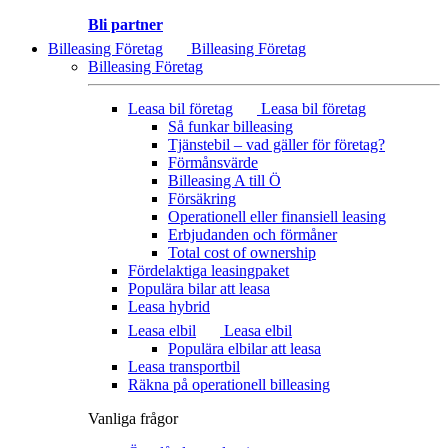
Bli partner
Billeasing Företag
Billeasing Företag
Billeasing Företag
Leasa bil företag
Leasa bil företag
Så funkar billeasing
Tjänstebil – vad gäller för företag?
Förmånsvärde
Billeasing A till Ö
Försäkring
Operationell eller finansiell leasing
Erbjudanden och förmåner
Total cost of ownership
Fördelaktiga leasingpaket
Populära bilar att leasa
Leasa hybrid
Leasa elbil
Leasa elbil
Populära elbilar att leasa
Leasa transportbil
Räkna på operationell billeasing
Vanliga frågor