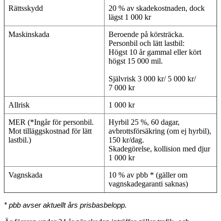
Rättsskydd
20 % av skadekostnaden, dock
lägst 1 000 kr
Maskinskada
Beroende på körsträcka.
Personbil och lätt lastbil:
Högst 10 år gammal eller kört
högst 15 000 mil.
Självrisk 3 000 kr/ 5 000 kr/
7 000 kr
Allrisk
1 000 kr
MER (*Ingår för personbil.
Hyrbil 25 %, 60 dagar,
Mot tilläggskostnad för lätt
avbrottsförsäkring (om ej hyrbil),
lastbil.)
150 kr/dag.
Skadegörelse, kollision med djur
1 000 kr
Vagnskada
10 % av pbb * (gäller om
vagnskadegaranti saknas)
* pbb avser aktuellt års prisbasbelopp.