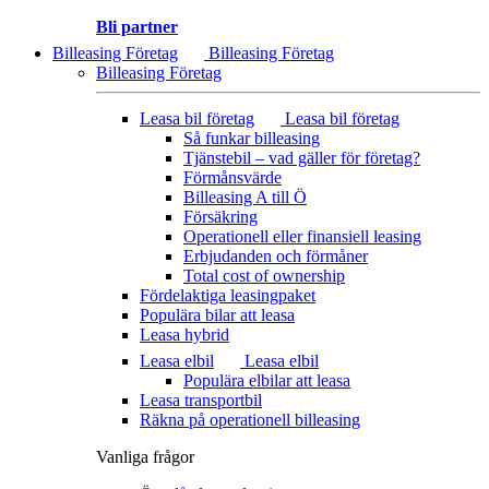
Bli partner
Billeasing Företag
Billeasing Företag
Billeasing Företag
Leasa bil företag
Leasa bil företag
Så funkar billeasing
Tjänstebil – vad gäller för företag?
Förmånsvärde
Billeasing A till Ö
Försäkring
Operationell eller finansiell leasing
Erbjudanden och förmåner
Total cost of ownership
Fördelaktiga leasingpaket
Populära bilar att leasa
Leasa hybrid
Leasa elbil
Leasa elbil
Populära elbilar att leasa
Leasa transportbil
Räkna på operationell billeasing
Vanliga frågor