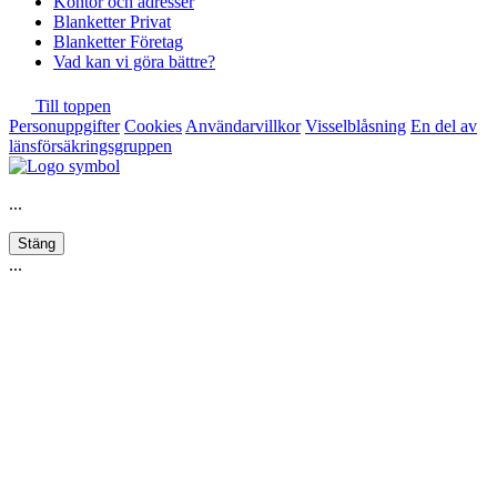
Kontor och adresser
Blanketter Privat
Blanketter Företag
Vad kan vi göra bättre?
Till toppen
Personuppgifter
Cookies
Användarvillkor
Visselblåsning
En del av
länsförsäkringsgruppen
...
Stäng
...