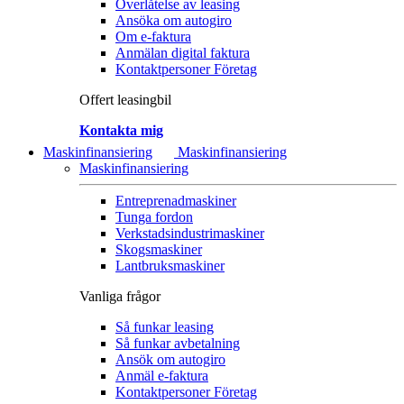
Överlåtelse av leasing
Ansöka om autogiro
Om e-faktura
Anmälan digital faktura
Kontaktpersoner Företag
Offert leasingbil
Kontakta mig
Maskinfinansiering
Maskinfinansiering
Maskinfinansiering
Entreprenadmaskiner
Tunga fordon
Verkstadsindustrimaskiner
Skogsmaskiner
Lantbruksmaskiner
Vanliga frågor
Så funkar leasing
Så funkar avbetalning
Ansök om autogiro
Anmäl e-faktura
Kontaktpersoner Företag