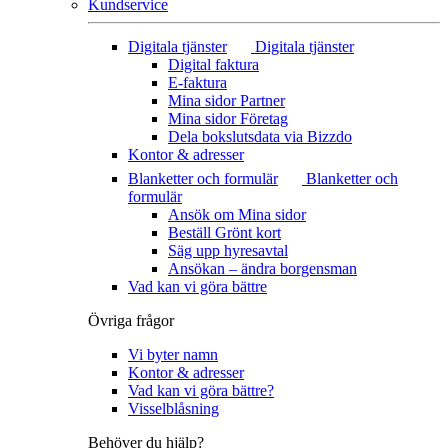
Kundservice
Digitala tjänster
Digitala tjänster
Digital faktura
E-faktura
Mina sidor Partner
Mina sidor Företag
Dela bokslutsdata via Bizzdo
Kontor & adresser
Blanketter och formulär
Blanketter och
formulär
Ansök om Mina sidor
Beställ Grönt kort
Säg upp hyresavtal
Ansökan – ändra borgensman
Vad kan vi göra bättre
Övriga frågor
Vi byter namn
Kontor & adresser
Vad kan vi göra bättre?
Visselblåsning
Behöver du hjälp?