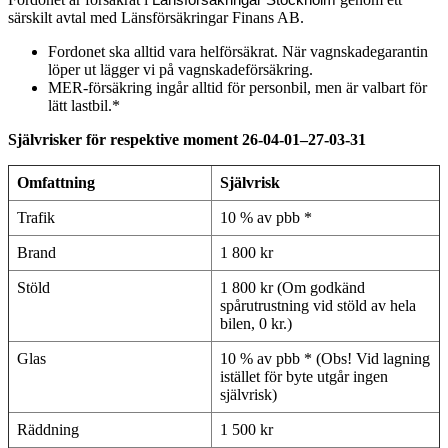
särskilt avtal med Länsförsäkringar Finans AB.
Fordonet ska alltid vara helförsäkrat. När vagnskadegarantin
löper ut lägger vi på vagnskadeförsäkring.
MER-försäkring ingår alltid för personbil, men är valbart för
lätt lastbil.*
Självrisker för respektive moment 26-04-01–27-03-31
Omfattning
Självrisk
Trafik
10 % av pbb *
Brand
1 800 kr
Stöld
1 800 kr (Om godkänd
spårutrustning vid stöld av hela
bilen, 0 kr.)
Glas
10 % av pbb * (Obs! Vid lagning
istället för byte utgår ingen
självrisk)
Räddning
1 500 kr