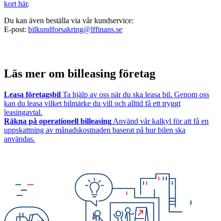
kort här
.
Du kan även beställa via vår kundservice:
E-post:
bilkundforsakring@lffinans.se
Läs mer om billeasing företag
Leasa företagsbil
Ta hjälp av oss när du ska leasa bil. Genom oss
kan du leasa vilket bilmärke du vill och alltid få ett tryggt
leasingavtal.
Räkna på operationell billeasing
Använd vår kalkyl för att få en
uppskattning av månadskostnaden baserat på hur bilen ska
användas.