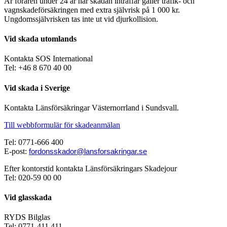
Är föraren under 24 år när skadan inträffar gäller trafik- och
vagnskadeförsäkringen med extra självrisk på 1 000 kr.
Ungdomssjälvrisken tas inte ut vid djurkollision.
Vid skada utomlands
Kontakta SOS International
Tel: +46 8 670 40 00
Vid skada i Sverige
Kontakta Länsförsäkringar Västernorrland i Sundsvall.
Till webbformulär för skadeanmälan
Tel: 0771-666 400
E-post:
fordonsskador@lansforsakringar.se
Efter kontorstid kontakta Länsförsäkringars Skadejour
Tel: 020-59 00 00
Vid glasskada
RYDS Bilglas
Tel: 0771-411 411