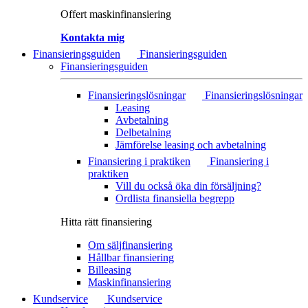
Offert maskinfinansiering
Kontakta mig
Finansieringsguiden
Finansieringsguiden
Finansieringsguiden
Finansieringslösningar
Finansieringslösningar
Leasing
Avbetalning
Delbetalning
Jämförelse leasing och avbetalning
Finansiering i praktiken
Finansiering i
praktiken
Vill du också öka din försäljning?
Ordlista finansiella begrepp
Hitta rätt finansiering
Om säljfinansiering
Hållbar finansiering
Billeasing
Maskinfinansiering
Kundservice
Kundservice