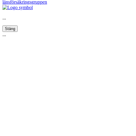
länsförsäkringsgruppen
...
Stäng
...