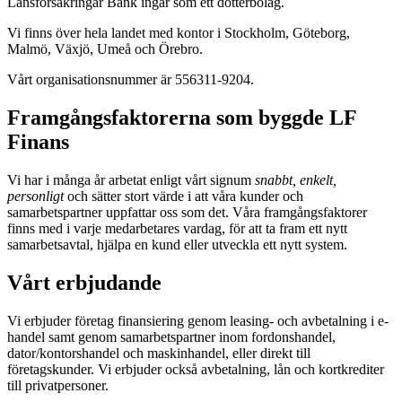
Länsförsäkringar Bank ingår som ett dotterbolag.
Vi finns över hela landet med kontor i Stockholm, Göteborg,
Malmö, Växjö, Umeå och Örebro.
Vårt organisationsnummer är 556311-9204.
Framgångsfaktorerna som byggde LF
Finans
Vi har i många år arbetat enligt vårt signum
snabbt, enkelt,
personligt
och sätter stort värde i att våra kunder och
samarbetspartner uppfattar oss som det. Våra framgångsfaktorer
finns med i varje medarbetares vardag, för att ta fram ett nytt
samarbetsavtal, hjälpa en kund eller utveckla ett nytt system.
Vårt erbjudande
Vi erbjuder företag finansiering genom leasing- och avbetalning i e-
handel samt genom samarbetspartner inom fordonshandel,
dator/kontorshandel och maskinhandel, eller direkt till
företagskunder. Vi erbjuder också avbetalning, lån och kortkrediter
till privatpersoner.