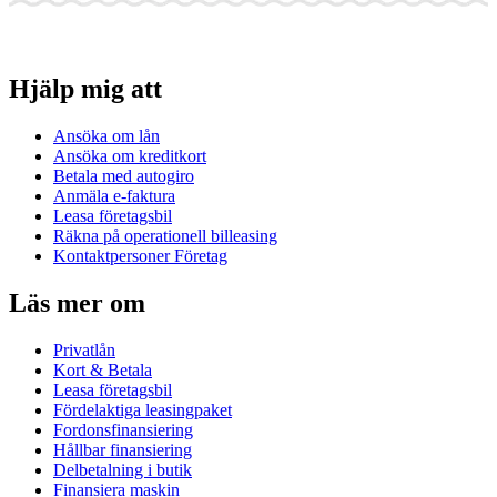
Hjälp mig att
Ansöka om lån
Ansöka om kreditkort
Betala med autogiro
Anmäla e-faktura
Leasa företagsbil
Räkna på operationell billeasing
Kontaktpersoner Företag
Läs mer om
Privatlån
Kort & Betala
Leasa företagsbil
Fördelaktiga leasingpaket
Fordonsfinansiering
Hållbar finansiering
Delbetalning i butik
Finansiera maskin