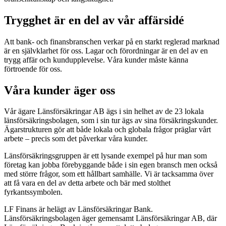
Trygghet är en del av vår affärsidé
Att bank- och finansbranschen verkar på en starkt reglerad marknad
är en självklarhet för oss. Lagar och förordningar är en del av en
trygg affär och kundupplevelse. Våra kunder måste känna
förtroende för oss.
Våra kunder äger oss
Vår ägare Länsförsäkringar AB ägs i sin helhet av de 23 lokala
länsförsäkringsbolagen, som i sin tur ägs av sina försäkringskunder.
Ägarstrukturen gör att både lokala och globala frågor präglar vårt
arbete – precis som det påverkar våra kunder.
Länsförsäkringsgruppen är ett lysande exempel på hur man som
företag kan jobba förebyggande både i sin egen bransch men också
med större frågor, som ett hållbart samhälle. Vi är tacksamma över
att få vara en del av detta arbete och bär med stolthet
fyrkantssymbolen.
LF Finans är helägt av Länsförsäkringar Bank.
Länsförsäkringsbolagen äger gemensamt Länsförsäkringar AB, där