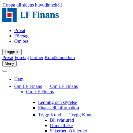
Hoppa till sidans huvudinnehåll
Privat
Företag
Om oss
Logga in
Privat
Företag
Partner
Kundkännedom
Meny
Hem
Om LF Finans
Om LF Finans
Om LF Finans
Ledning och styrelse
Finansiell information
Trygg Kund
Trygg Kund
Bli svårlurad
Om nätfiske
Säkerhet på internet