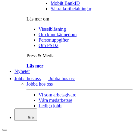
Mobilt BankID
Säkra kortbetalningar
Läs mer om
Visselblåsning
Om kundkännedom
Personuppgifter
Om PSD2
Press & Media
Läs mer
Nyheter
Jobba hos oss
Jobba hos oss
Jobba hos oss
Vi som arbetsgivare
Våra medarbetare
Lediga jobb
Sök