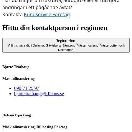
Har du frågor om fakturor, autogiro eller vill du göra
ändringar i ett pågående avtal?
Kontakta
Kundservice Företag
.
Hitta din kontaktperson i regionen
Region Norr
Vi finns nära dig i Dalarna, Gävleborg, Jämtland, Västernorrland, Västerbotten och
Norrbotten.
Bjarte Träthaug
Maskinfinansiering
090-71 25 97
bjarte.trathaug@lffinans.se
Helena Björkung
Maskinfinansiering, Billeasing Företag