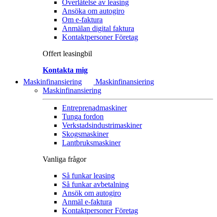
Överlåtelse av leasing
Ansöka om autogiro
Om e-faktura
Anmälan digital faktura
Kontaktpersoner Företag
Offert leasingbil
Kontakta mig
Maskinfinansiering
Maskinfinansiering
Maskinfinansiering
Entreprenadmaskiner
Tunga fordon
Verkstadsindustrimaskiner
Skogsmaskiner
Lantbruksmaskiner
Vanliga frågor
Så funkar leasing
Så funkar avbetalning
Ansök om autogiro
Anmäl e-faktura
Kontaktpersoner Företag