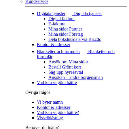
Kundservice
Digitala tjänster
Digitala tjänster
Digital faktura
E-faktura
Mina sidor Partner
Mina sidor Företag
Dela bokslutsdata via Bizzdo
Kontor & adresser
Blanketter och formulär
Blanketter och
formulär
Ansök om Mina sidor
Beställ Grönt kort
Säg upp hyresavtal
Ansökan – ändra borgensman
Vad kan vi göra bättre
Övriga frågor
Vi byter namn
Kontor & adresser
Vad kan vi göra bättre?
Visselblåsning
Behöver du hjälp?