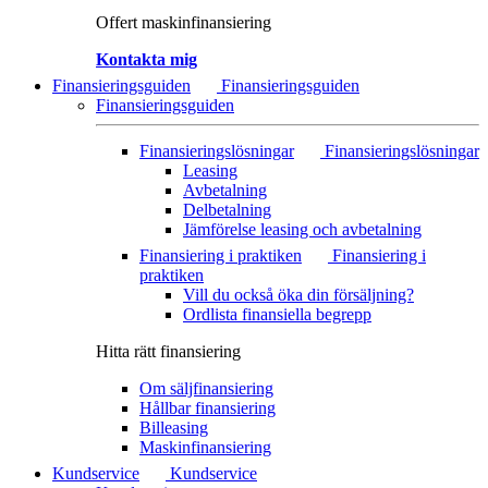
Offert maskinfinansiering
Kontakta mig
Finansieringsguiden
Finansieringsguiden
Finansieringsguiden
Finansieringslösningar
Finansieringslösningar
Leasing
Avbetalning
Delbetalning
Jämförelse leasing och avbetalning
Finansiering i praktiken
Finansiering i
praktiken
Vill du också öka din försäljning?
Ordlista finansiella begrepp
Hitta rätt finansiering
Om säljfinansiering
Hållbar finansiering
Billeasing
Maskinfinansiering
Kundservice
Kundservice