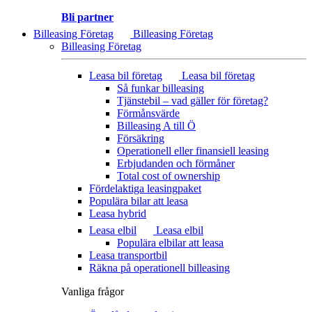
Bli partner
Billeasing Företag
Billeasing Företag
Billeasing Företag
Leasa bil företag
Leasa bil företag
Så funkar billeasing
Tjänstebil – vad gäller för företag?
Förmånsvärde
Billeasing A till Ö
Försäkring
Operationell eller finansiell leasing
Erbjudanden och förmåner
Total cost of ownership
Fördelaktiga leasingpaket
Populära bilar att leasa
Leasa hybrid
Leasa elbil
Leasa elbil
Populära elbilar att leasa
Leasa transportbil
Räkna på operationell billeasing
Vanliga frågor