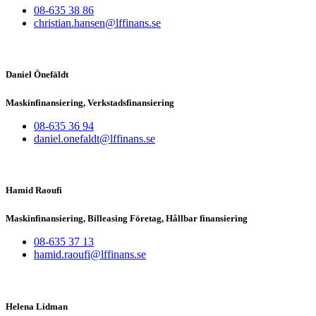
08-635 38 86
christian.hansen@lffinans.se
Daniel Önefäldt
Maskinfinansiering, Verkstadsfinansiering
08-635 36 94
daniel.onefaldt@lffinans.se
Hamid Raoufi
Maskinfinansiering, Billeasing Företag, Hållbar finansiering
08-635 37 13
hamid.raoufi@lffinans.se
Helena Lidman