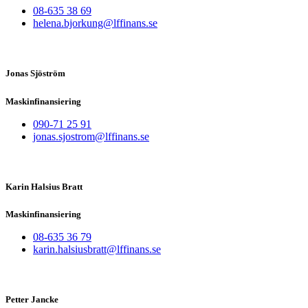
08-635 38 69
helena.bjorkung@lffinans.se
Jonas Sjöström
Maskinfinansiering
090-71 25 91
jonas.sjostrom@lffinans.se
Karin Halsius Bratt
Maskinfinansiering
08-635 36 79
karin.halsiusbratt@lffinans.se
Petter Jancke