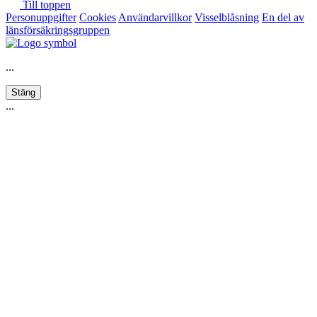
Till toppen
Personuppgifter
Cookies
Användarvillkor
Visselblåsning
En del av
länsförsäkringsgruppen
...
Stäng
...