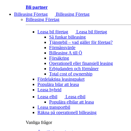
Bli partner
Billeasing Företag
Billeasing Företag
Billeasing Företag
Leasa bil företag
Leasa bil företag
Så funkar billeasing
Tjänstebil – vad gäller för företag?
Förmånsvärde
Billeasing A till Ö
Försäkring
Operationell eller finansiell leasing
Erbjudanden och förmåner
Total cost of ownership
Fördelaktiga leasingpaket
Populära bilar att leasa
Leasa hybrid
Leasa elbil
Leasa elbil
Populära elbilar att leasa
Leasa transportbil
Räkna på operationell billeasing
Vanliga frågor