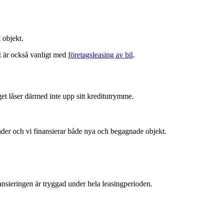
 objekt.
t är också vanligt med
företagsleasing av bil
.
aget låser därmed inte upp sitt kreditutrymme.
ader och vi finansierar både nya och begagnade objekt.
inansieringen är tryggad under hela leasingperioden.