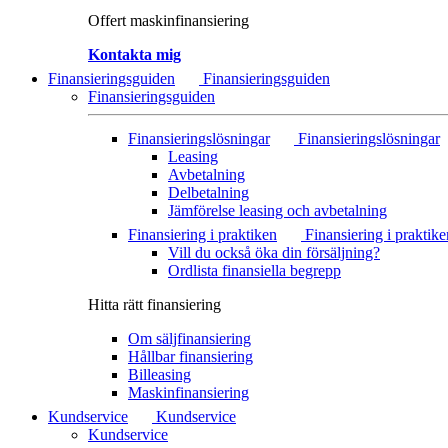
Offert maskinfinansiering
Kontakta mig
Finansieringsguiden
Finansieringsguiden
Finansieringsguiden
Finansieringslösningar
Finansieringslösningar
Leasing
Avbetalning
Delbetalning
Jämförelse leasing och avbetalning
Finansiering i praktiken
Finansiering i praktike
Vill du också öka din försäljning?
Ordlista finansiella begrepp
Hitta rätt finansiering
Om säljfinansiering
Hållbar finansiering
Billeasing
Maskinfinansiering
Kundservice
Kundservice
Kundservice