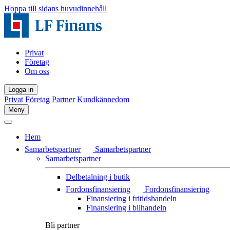
Hoppa till sidans huvudinnehåll
Privat
Företag
Om oss
Logga in
Privat
Företag
Partner
Kundkännedom
Meny
Hem
Samarbetspartner
Samarbetspartner
Samarbetspartner
Delbetalning i butik
Fordonsfinansiering
Fordonsfinansiering
Finansiering i fritidshandeln
Finansiering i bilhandeln
Bli partner