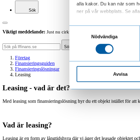
alla kakor. Du kan när som he
Sök
ner på vår webbplats. Se alla 
Läs mer om hur vi behandl
Samtyckesval
Viktigt meddelande:
Just nu cirkulerar falska sms som ser ut att ko
Nödvändiga
Sök
Företag
Finansieringsguiden
Finansieringslösningar
Avvisa
Leasing
Leasing - vad är det?
Med leasing som finansieringslösning hyr du ett objekt istället för att 
Vad är leasing?
Leasing är en form av långtidshyra där vi äger det leasade objektet och