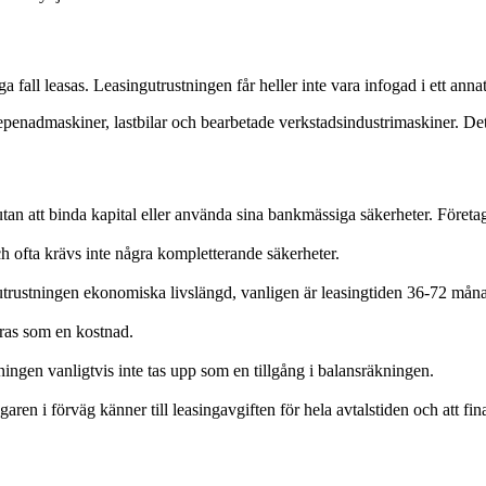
a fall leasas. Leasingutrustningen får heller inte vara infogad i ett annat
epenadmaskiner, lastbilar och bearbetade verkstadsindustrimaskiner. De
g utan att binda kapital eller använda sina bankmässiga säkerheter. Föret
h ofta krävs inte några kompletterande säkerheter.
 utrustningen ekonomiska livslängd, vanligen är leasingtiden 36-72 mån
 dras som en kostnad.
ningen vanligtvis inte tas upp som en tillgång i balansräkningen.
garen i förväg känner till leasingavgiften för hela avtalstiden och att f