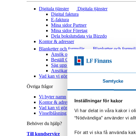
Digitala tjänster
Digitala tjänster
Digital faktura
E-faktura
Mina sidor Partner
Mina sidor Företag
Dela bokslutsdata via Bizzdo
Kontor & adresser
Blanketter och formulär
Blanketter och formul
Ansök om Mina sidor
Beställ Grönt kort
Säg upp hyresavtal
Ansökan – ändra borgensman
Vad kan vi göra bättre
Samtycke
Övriga frågor
Vi byter namn
Inställningar för kakor
Kontor & adresser
Vad kan vi göra bättre?
Vi har delat in våra kakor i 
Visselblåsning
“Nödvändiga” använder vi all
Behöver du hjälp?
För att vi ska få använda kako
Till kundservice