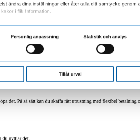
lst ändra dina inställningar eller återkalla ditt samtycke genom a
kakor i flik Information.
ar personuppgifter när du besöker vår webbplats
LF Finans.
Så skyddar du dig >
mma från
Personlig anpassning
Statistik och analys
Tillåt urval
köpa det. På så sätt kan du skaffa rätt utrustning med flexibel betalning o
 du nyttjar det.