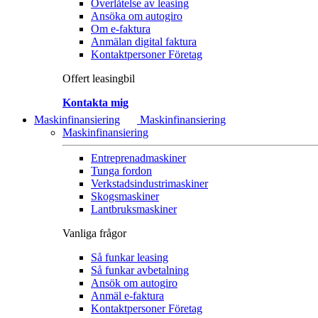
Överlåtelse av leasing
Ansöka om autogiro
Om e-faktura
Anmälan digital faktura
Kontaktpersoner Företag
Offert leasingbil
Kontakta mig
Maskinfinansiering
Maskinfinansiering
Maskinfinansiering
Entreprenadmaskiner
Tunga fordon
Verkstadsindustrimaskiner
Skogsmaskiner
Lantbruksmaskiner
Vanliga frågor
Så funkar leasing
Så funkar avbetalning
Ansök om autogiro
Anmäl e-faktura
Kontaktpersoner Företag