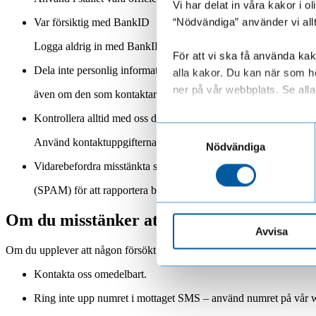
Vi har delat in våra kakor i 
“Nödvändiga” använder vi all
Var försiktig med BankID
Logga aldrig in med BankID på uppmaning av någon som konta
För att vi ska få använda kako
Dela inte personlig information via telefon eller sms
alla kakor. Du kan när som he
ner på vår webbplats. Se alla 
även om den som kontaktar dig säger sig representera oss
Kontrollera alltid med oss direkt om du är osäker
Läs mer om hur vi behandl
Samtyckesval
Använd kontaktuppgifterna som finns på vår webbplats.
Nödvändiga
Vidarebefordra misstänkta sms till 7726
(SPAM) för att rapportera bedrägeriförsök till din mobiloperatör
Om du misstänker att du blivit kontaktad 
Avvisa
Om du upplever att någon försökt lura dig i vårt namn:
Kontakta oss omedelbart.
Ring inte upp numret i mottaget SMS – använd numret på vår 