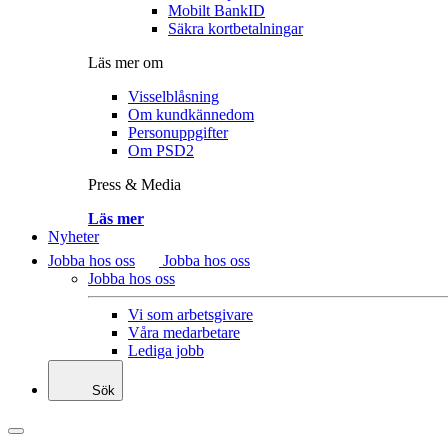
Mobilt BankID
Säkra kortbetalningar
Läs mer om
Visselblåsning
Om kundkännedom
Personuppgifter
Om PSD2
Press & Media
Läs mer
Nyheter
Jobba hos oss
Jobba hos oss
Jobba hos oss
Vi som arbetsgivare
Våra medarbetare
Lediga jobb
Sök