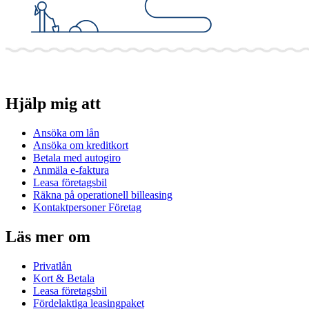
Hjälp mig att
Ansöka om lån
Ansöka om kreditkort
Betala med autogiro
Anmäla e-faktura
Leasa företagsbil
Räkna på operationell billeasing
Kontaktpersoner Företag
Läs mer om
Privatlån
Kort & Betala
Leasa företagsbil
Fördelaktiga leasingpaket