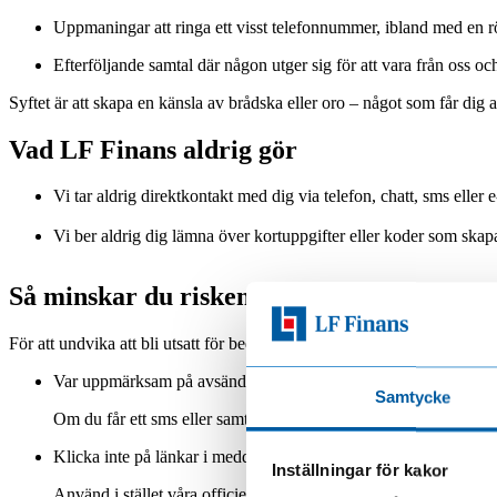
Uppmaningar att ringa ett visst telefonnummer, ibland med en rö
Efterföljande samtal där någon utger sig för att vara från oss 
Syftet är att skapa en känsla av brådska eller oro – något som får dig a
Vad LF Finans aldrig gör
Vi tar aldrig direktkontakt med dig via telefon, chatt, sms ell
Vi ber aldrig dig lämna över kortuppgifter eller koder som skapa
Så minskar du risken att bli lurad
För att undvika att bli utsatt för bedrägeri via sms eller telefon, kan d
Var uppmärksam på avsändaren
Samtycke
Om du får ett sms eller samtal som verkar misstänkt, avstå från a
Klicka inte på länkar i meddelanden du inte väntar dig
Inställningar för kakor
Använd i stället våra officiella kontaktvägar.
Du hittar våra kon