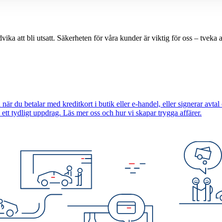
a att bli utsatt. Säkerheten för våra kunder är viktig för oss – tveka al
när du betalar med kreditkort i butik eller e-handel, eller signerar avtal 
ett tydligt uppdrag. Läs mer oss och hur vi skapar trygga affärer.