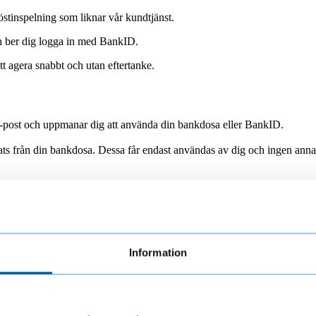
stinspelning som liknar vår kundtjänst.
och ber dig logga in med BankID.
tt agera snabbt och utan eftertanke.
er e-post och uppmanar dig att använda din bankdosa eller BankID.
ts från din bankdosa. Dessa får endast användas av dig och ingen annan. 
u tänka på följande:
Information
tt agera direkt.
taktuppgifter på vår webbplats
.