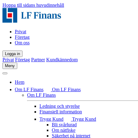
Hoppa till sidans huvudinnehåll
Privat
Företag
Om oss
Logga in
Privat
Företag
Partner
Kundkännedom
Meny
Hem
Om LF Finans
Om LF Finans
Om LF Finans
Ledning och styrelse
Finansiell information
Trygg Kund
Trygg Kund
Bli svårlurad
Om nätfiske
Säkerhet på internet