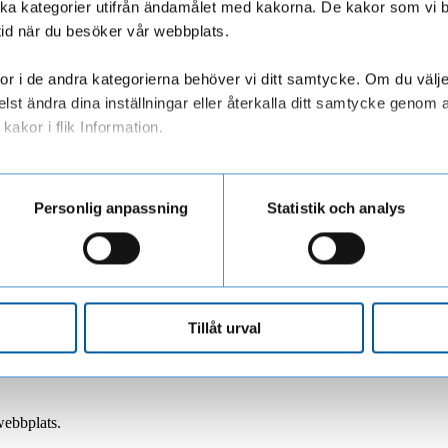
olika kategorier utifrån ändamålet med kakorna. De kakor som vi 
tid när du besöker vår webbplats.
ktar dig oväntat.
r i de andra kategorierna behöver vi ditt samtycke. Om du väljer “
lst ändra dina inställningar eller återkalla ditt samtycke genom a
kakor i flik Information.
ar personuppgifter när du besöker vår webbplats
Personlig anpassning
Statistik och analys
.
av en bedragare
Tillåt urval
webbplats.