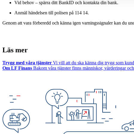
Vid behov – spärra ditt BankID och kontakta din bank.
Anmäl händelsen till polisen på 114 14.
Genom att vara förberedd och känna igen varningssignaler kan du undvik
Läs mer
Trygg med våra tjänster
Vi vill att du ska känna dig trygg som kund 
Om LF Finans
Bakom våra tjänster finns människor, värderingar och 