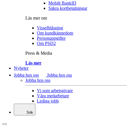
Mobilt BankID
Säkra kortbetalningar
Läs mer om
Visselblåsning
Om kundkännedom
Personuppgifter
Om PSD2
Press & Media
Läs mer
Nyheter
Jobba hos oss
Jobba hos oss
Jobba hos oss
Vi som arbetsgivare
Våra medarbetare
Lediga jobb
Sök