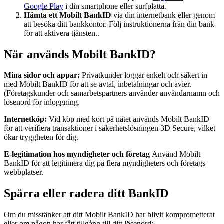
Google Play
i din smartphone eller surfplatta.
Hämta ett Mobilt BankID
via din internetbank eller genom
att besöka ditt bankkontor. Följ instruktionerna från din bank
för att aktivera tjänsten..
När används Mobilt BankID?
Mina sidor och appar:
Privatkunder loggar enkelt och säkert in
med Mobilt BankID för att se avtal, inbetalningar och avier.
(Företagskunder och samarbetspartners använder användarnamn och
lösenord för inloggning.
Internetköp:
Vid köp med kort på nätet används Mobilt BankID
för att verifiera transaktioner i säkerhetslösningen 3D Secure, vilket
ökar tryggheten för dig.
E-legitimation hos myndigheter och företag
Använd Mobilt
BankID för att legitimera dig på flera myndigheters och företags
webbplatser.
Spärra eller radera ditt BankID
Om du misstänker att ditt Mobilt BankID har blivit komprometterat
eller om någon har fått tillgång till ditt lösenord: