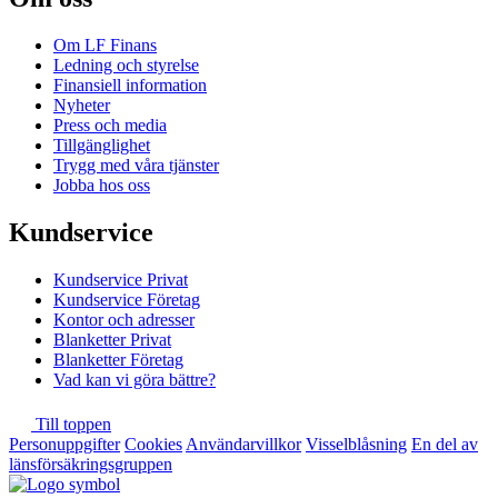
Om LF Finans
Ledning och styrelse
Finansiell information
Nyheter
Press och media
Tillgänglighet
Trygg med våra tjänster
Jobba hos oss
Kundservice
Kundservice Privat
Kundservice Företag
Kontor och adresser
Blanketter Privat
Blanketter Företag
Vad kan vi göra bättre?
Till toppen
Personuppgifter
Cookies
Användarvillkor
Visselblåsning
En del av
länsförsäkringsgruppen