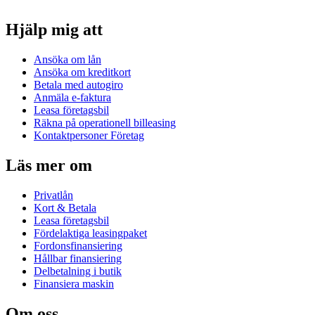
Hjälp mig att
Ansöka om lån
Ansöka om kreditkort
Betala med autogiro
Anmäla e-faktura
Leasa företagsbil
Räkna på operationell billeasing
Kontaktpersoner Företag
Läs mer om
Privatlån
Kort & Betala
Leasa företagsbil
Fördelaktiga leasingpaket
Fordonsfinansiering
Hållbar finansiering
Delbetalning i butik
Finansiera maskin
Om oss