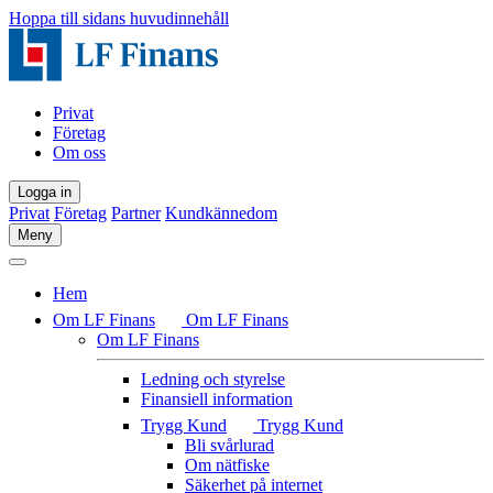
Hoppa till sidans huvudinnehåll
Privat
Företag
Om oss
Logga in
Privat
Företag
Partner
Kundkännedom
Meny
Hem
Om LF Finans
Om LF Finans
Om LF Finans
Ledning och styrelse
Finansiell information
Trygg Kund
Trygg Kund
Bli svårlurad
Om nätfiske
Säkerhet på internet