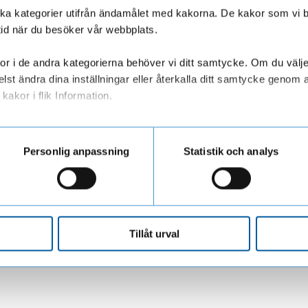
olika kategorier utifrån ändamålet med kakorna. De kakor som vi 
tid när du besöker vår webbplats.
r i de andra kategorierna behöver vi ditt samtycke. Om du väljer “
lst ändra dina inställningar eller återkalla ditt samtycke genom a
kakor i flik Information.
ar personuppgifter när du besöker vår webbplats
Personlig anpassning
Statistik och analys
Tillåt urval