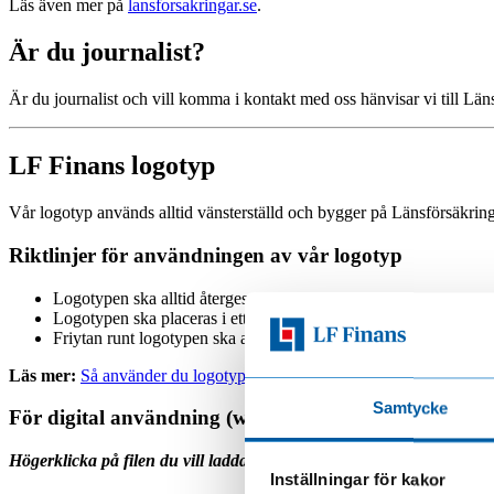
Läs även mer på
lansforsakringar.se
.
Är du journalist?
Är du journalist och vill komma i kontakt med oss hänvisar vi till Län
LF Finans logotyp
Vår logotyp används alltid vänsterställd och bygger på Länsförsäkrin
Riktlinjer för användningen av vår logotyp
Logotypen ska alltid återges i färg där det är möjligt.
Logotypen ska placeras i ett hörn eller centrerat – men aldrig svä
Friytan runt logotypen ska alltid motsvara minst symbolens bre
Läs mer:
Så använder du logotypen
Samtycke
För digital användning (webb)
Högerklicka på filen du vill ladda ner och välj Spara länk som.
Inställningar för kakor