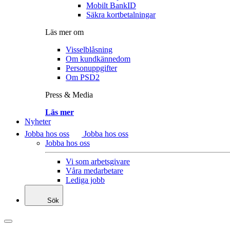
Mobilt BankID
Säkra kortbetalningar
Läs mer om
Visselblåsning
Om kundkännedom
Personuppgifter
Om PSD2
Press & Media
Läs mer
Nyheter
Jobba hos oss
Jobba hos oss
Jobba hos oss
Vi som arbetsgivare
Våra medarbetare
Lediga jobb
Sök