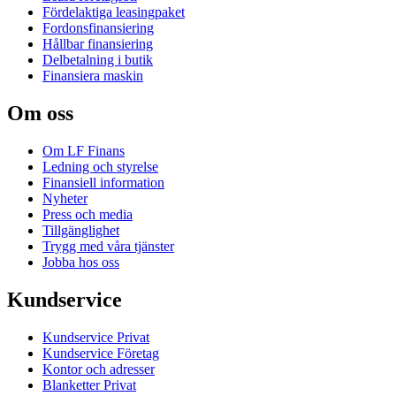
Fördelaktiga leasingpaket
Fordonsfinansiering
Hållbar finansiering
Delbetalning i butik
Finansiera maskin
Om oss
Om LF Finans
Ledning och styrelse
Finansiell information
Nyheter
Press och media
Tillgänglighet
Trygg med våra tjänster
Jobba hos oss
Kundservice
Kundservice Privat
Kundservice Företag
Kontor och adresser
Blanketter Privat