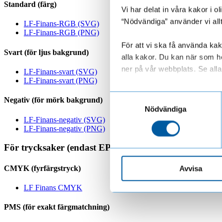
Standard (färg)
Vi har delat in våra kakor i 
“Nödvändiga” använder vi all
LF-Finans-RGB (SVG)
LF-Finans-RGB (PNG)
För att vi ska få använda kako
Svart (för ljus bakgrund)
alla kakor. Du kan när som he
ner på vår webbplats. Se alla 
LF-Finans-svart (SVG)
LF-Finans-svart (PNG)
Läs mer om hur vi behandl
Samtyckesval
Negativ (för mörk bakgrund)
Nödvändiga
LF-Finans-negativ (SVG)
LF-Finans-negativ (PNG)
För trycksaker (endast EPS)
CMYK (fyrfärgstryck)
Avvisa
LF Finans CMYK
PMS (för exakt färgmatchning)