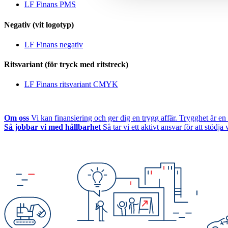
LF Finans PMS
Negativ (vit logotyp)
LF Finans negativ
Ritsvariant (för tryck med ritstreck)
LF Finans ritsvariant CMYK
Om oss
Vi kan finansiering och ger dig en trygg affär. Trygghet är en 
Så jobbar vi med hållbarhet
Så tar vi ett aktivt ansvar för att stödja