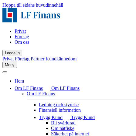
Hoppa till sidans huvudinnehåll
Privat
Företag
Om oss
Logga in
Privat
Företag
Partner
Kundkännedom
Meny
Hem
Om LF Finans
Om LF Finans
Om LF Finans
Ledning och styrelse
Finansiell information
Trygg Kund
Trygg Kund
Bli svårlurad
Om nätfiske
Säkerhet på internet