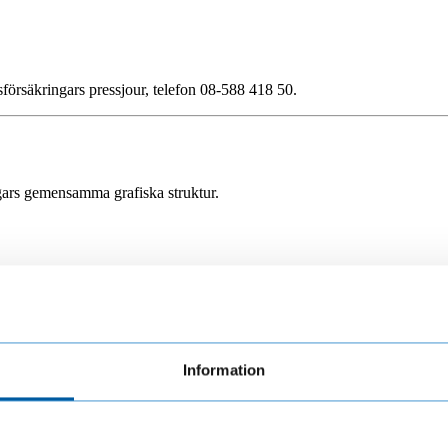
sförsäkringars pressjour, telefon 08-588 418 50.
gars gemensamma grafiska struktur.
va fritt på ytan.
dd.
Information