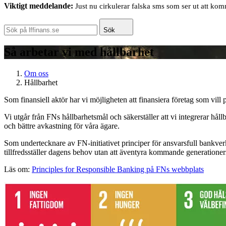
Viktigt meddelande:
Just nu cirkulerar falska sms som ser ut att ko
Sök
Så arbetar vi med hållbarhet
Om oss
Hållbarhet
Som finansiell aktör har vi möjligheten att finansiera företag som vill på
Vi utgår från FNs hållbarhetsmål och säkerställer att vi integrerar hå
och bättre avkastning för våra ägare.
Som undertecknare av FN-initiativet principer för ansvarsfull bankverk
tillfredsställer dagens behov utan att äventyra kommande generationers 
Läs om:
Principles for Responsible Banking på FNs webbplats