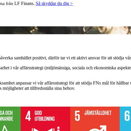
LF Finans.
Så skyddar du dig >
mma från
verka samhället positivt, därför tar vi ett aktivt ansvar för att stödja vå
llbarhet i vår affärsstrategi (miljömässiga, sociala och ekonomiska aspe
samhet anpassar vi vår affärsstrategi för att stödja FNs mål för hållba
möjligheter att tillfredsställa sina behov.