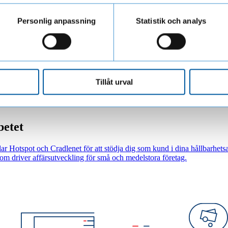
ar personuppgifter när du besöker vår webbplats
anscher och storlek dagligen. Vi är aktiva i samhällsdebatten och samve
 kunna utveckla er konkurrenskraft och skapa fler möjligheter att växa. 
Personlig anpassning
Statistik och analys
r vi själva bedriver vår verksamhet och hur den påverkar människor, samh
hetsmål. Dessa mål vägleder oss i vår strävan att främja en hållbar framt
a att våra affärsrelationer bidrar till en hållbar samhällsutveckling, har 
törer och affärspartner
.
Tillåt urval
betet
r Hotspot och Cradlenet för att stödja dig som kund i dina hållbarhets
m driver affärsutveckling för små och medelstora företag.