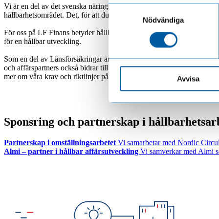
Läs mer om hur vi behandl
Vi är en del av det svenska näringslivet och träffar kunder i olika br
Samtyckesval
hållbarhetsområdet. Det, för att du och våra övriga företagskunder ska
Nödvändiga
För oss på LF Finans betyder hållbarhet att vi även tar ansvar för hu
för en hållbar utveckling.
Som en del av Länsförsäkringar arbetar vi utifrån FNs 17 globala hållbar
och affärspartners också bidrar till denna utveckling. För att säkerställ
mer om våra krav och riktlinjer på sidan om
hållbarhetskrav på leveran
Avvisa
Sponsring och partnerskap i hållbarhetsar
Partnerskap i omställningsarbetet
Vi samarbetar med Nordic Circula
Almi – partner i hållbar affärsutveckling
Vi samverkar med Almi so