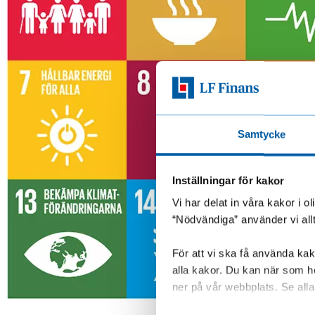
Samtycke
Inställningar för kakor
Vi har delat in våra kakor i 
“Nödvändiga” använder vi all
För att vi ska få använda kako
alla kakor. Du kan när som he
ner på vår webbplats. Se alla 