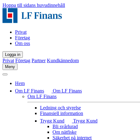
Hoppa till sidans huvudinnehåll
Privat
Företag
Om oss
Logga in
Privat
Företag
Partner
Kundkännedom
Meny
Hem
Om LF Finans
Om LF Finans
Om LF Finans
Ledning och styrelse
Finansiell information
Trygg Kund
Trygg Kund
Bli svårlurad
Om nätfiske
Säkerhet på internet