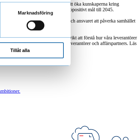
rkar med länsförsäkringsgruppen för att öka kunskaperna kring
Länsförsäkringsgruppen har ett nettopositivt mål till 2045.
Marknadsföring
älle och miljö. Vi har möjligheten och ansvaret att påverka samhället
id. Vi anser att det är av yttersta vikt att förstå hur våra leverantörer
vi specifika hållbarhetskrav för våra leverantörer och affärspartners. Läs
Tillåt alla
ambitioner.