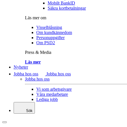
Mobilt BankID
Säkra kortbetalningar
Läs mer om
Visselblåsning
Om kundkännedom
Personuppgifter
Om PSD2
Press & Media
Läs mer
Nyheter
Jobba hos oss
Jobba hos oss
Jobba hos oss
Vi som arbetsgivare
Våra medarbetare
Lediga jobb
Sök