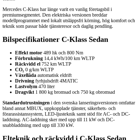
Mercedes C-Klass har länge varit en vanlig företagsbil i
premiumsegmentet. Den elektriska versionen breddar
modellprogrammet med lokalt utsläppsfri körning, hög komfort och
teknik som passar både tjänsteresor och daglig pendling.
Bilspecifikationer C-Klass Sedan
Effekt motor
489 hk och 800 Nm
Förbrukning
14,4 kWh/100 km WLTP
Räckvidd el
752 km WLTP
CO₂
0 g/km WLTP
Växellåda
automatisk eldrift
Drivning
fyrhjulsdrift 4MATIC
Lastvolym
470 liter
Dragvikt
1 800 kg bromsad och 750 kg obromsad
Standardutrustningen
i den svenska lanseringsversionen omfattar
bland annat MBUX, uppkopplade tjänster, säkerhets- och
förarassistanssystem, LED-ljusteknik samt stöd för AC- och DC-
laddning. AC-laddning sker med upp till 11 kW och DC-
snabbladdning med upp till 330 kW.
Elteknik och räckvidd i C-Klass Sedan