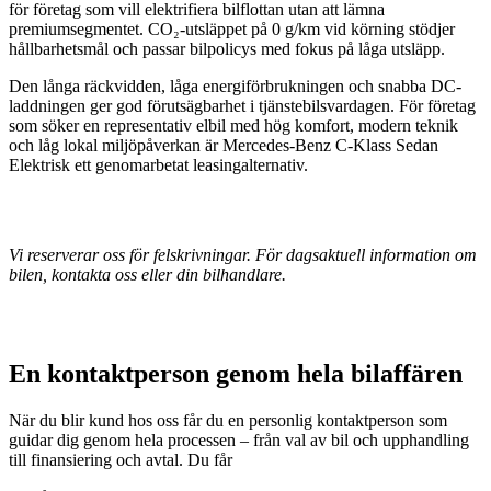
för företag som vill elektrifiera bilflottan utan att lämna
premiumsegmentet. CO₂-utsläppet på 0 g/km vid körning stödjer
hållbarhetsmål och passar bilpolicys med fokus på låga utsläpp.
Den långa räckvidden, låga energiförbrukningen och snabba DC-
laddningen ger god förutsägbarhet i tjänstebilsvardagen. För företag
som söker en representativ elbil med hög komfort, modern teknik
och låg lokal miljöpåverkan är Mercedes-Benz C-Klass Sedan
Elektrisk ett genomarbetat leasingalternativ.
Vi reserverar oss för felskrivningar. För dagsaktuell information om
bilen, kontakta oss eller din bilhandlare.
En kontaktperson genom hela bilaffären
När du blir kund hos oss får du en personlig kontaktperson som
guidar dig genom hela processen – från val av bil och upphandling
till finansiering och avtal. Du får