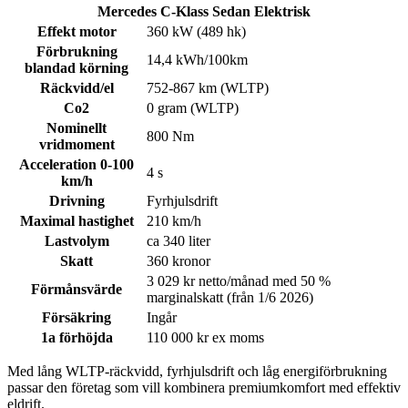
Mercedes C-Klass Sedan Elektrisk
Effekt motor
360 kW (489 hk)
Förbrukning
14,4 kWh/100km
blandad körning
Räckvidd/el
752-867 km (WLTP)
Co2
0 gram (WLTP)
Nominellt
800 Nm
vridmoment
Acceleration 0-100
4 s
km/h
Drivning
Fyrhjulsdrift
Maximal hastighet
210 km/h
Lastvolym
ca 340 liter
Skatt
360 kronor
3 029 kr netto/månad med 50 %
Förmånsvärde
marginalskatt (från 1/6 2026)
Försäkring
Ingår
1a förhöjda
110 000 kr ex moms
Med lång WLTP-räckvidd, fyrhjulsdrift och låg energiförbrukning
passar den företag som vill kombinera premiumkomfort med effektiv
eldrift.