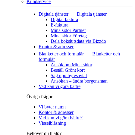
Kundservice
Digitala tjänster
Digitala tjänster
Digital faktura
E-faktura
Mina sidor Partner
Mina sidor Företag
Dela bokslutsdata via Bizzdo
Kontor & adresser
Blanketter och formulär
Blanketter och
formulär
Ansök om Mina sidor
Beställ Grönt kort
Säg upp hyresavtal
Ansökan – ändra borgensman
Vad kan vi göra bättre
Övriga frågor
Vi byter namn
Kontor & adresser
Vad kan vi göra bättre?
Visselblåsning
Behöver du hjälp?