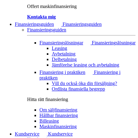
Offert maskinfinansiering
Kontakta mig
Finansieringsguiden
Finansieringsguiden
Finansieringsguiden
Finansieringslösningar
Finansieringslösningar
Leasing
Avbetalning
Delbetalning
Jämförelse leasing och avbetalning
Finansiering i praktiken
Finansiering i
praktiken
Vill du också öka din försäljning?
Ordlista finansiella begrepp
Hitta rätt finansiering
Om säljfinansiering
Hållbar finansiering
Billeasing
Maskinfinansiering
Kundservice
Kundservice