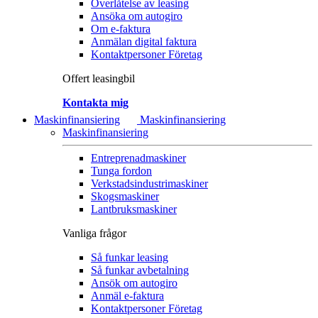
Överlåtelse av leasing
Ansöka om autogiro
Om e-faktura
Anmälan digital faktura
Kontaktpersoner Företag
Offert leasingbil
Kontakta mig
Maskinfinansiering
Maskinfinansiering
Maskinfinansiering
Entreprenadmaskiner
Tunga fordon
Verkstadsindustrimaskiner
Skogsmaskiner
Lantbruksmaskiner
Vanliga frågor
Så funkar leasing
Så funkar avbetalning
Ansök om autogiro
Anmäl e-faktura
Kontaktpersoner Företag