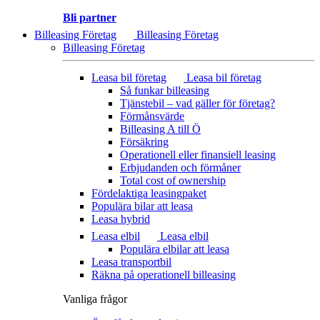
Bli partner
Billeasing Företag
Billeasing Företag
Billeasing Företag
Leasa bil företag
Leasa bil företag
Så funkar billeasing
Tjänstebil – vad gäller för företag?
Förmånsvärde
Billeasing A till Ö
Försäkring
Operationell eller finansiell leasing
Erbjudanden och förmåner
Total cost of ownership
Fördelaktiga leasingpaket
Populära bilar att leasa
Leasa hybrid
Leasa elbil
Leasa elbil
Populära elbilar att leasa
Leasa transportbil
Räkna på operationell billeasing
Vanliga frågor