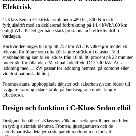
Elektrisk
C-Klass Sedan Elektrisk kombinerar 489 hk, 800 Nm och
fyrhjulsdrift med en deklarerad förbrukning på 14,4 kWh/100 km
enligt WLTP. Det ger både stark prestanda och effektiv drift i
vardagen.
Räckvidden anges till upp till 752 km WLTP, vilket gör modellen
relevant för förare som ofta kör längre sträckor i tjänsten. Vid
snabbladdning kan bilen laddas från 10 till 80 procent på 22 minuter
under rätt förhållanden. Maximal laddeffekt DC: 330 kW. AC-
laddning med 11 kW passar för laddning hemma, på kontoret eller
vid destinationsladdning.
Förarassistans, uppkopplade tjänster och säkerhetssystem bidrar till
tryggare körning i stadstrafik, på landsväg och under längre
arbetsresor.
Design och funktion i C-Klass Sedan elbil
Designen behåller C-Klassens välkända sedanprofil men ger bilen
en tydlig elektrisk identitet. Fronten, ljussignaturen och de
aerodynamiska detaljerna skapar ett modernt men fortsatt