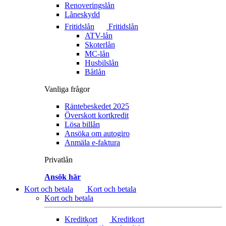
Renoveringslån
Låneskydd
Fritidslån
Fritidslån
ATV-lån
Skoterlån
MC-lån
Husbilslån
Båtlån
Vanliga frågor
Räntebeskedet 2025
Överskott kortkredit
Lösa billån
Ansöka om autogiro
Anmäla e-faktura
Privatlån
Ansök här
Kort och betala
Kort och betala
Kort och betala
Kreditkort
Kreditkort