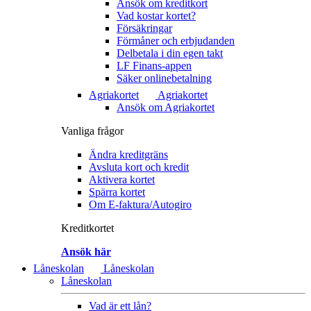
Ansök om kreditkort
Vad kostar kortet?
Försäkringar
Förmåner och erbjudanden
Delbetala i din egen takt
LF Finans-appen
Säker onlinebetalning
Agriakortet
Agriakortet
Ansök om Agriakortet
Vanliga frågor
Ändra kreditgräns
Avsluta kort och kredit
Aktivera kortet
Spärra kortet
Om E-faktura/Autogiro
Kreditkortet
Ansök här
Låneskolan
Låneskolan
Låneskolan
Vad är ett lån?