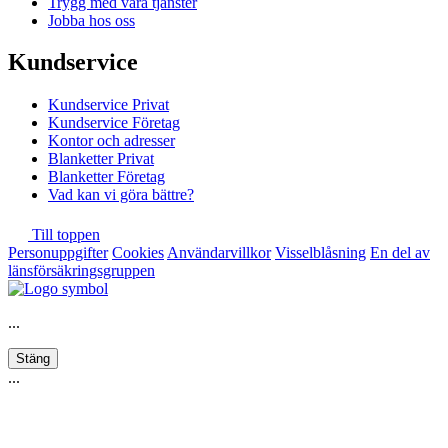
Trygg med våra tjänster
Jobba hos oss
Kundservice
Kundservice Privat
Kundservice Företag
Kontor och adresser
Blanketter Privat
Blanketter Företag
Vad kan vi göra bättre?
Till toppen
Personuppgifter
Cookies
Användarvillkor
Visselblåsning
En del av
länsförsäkringsgruppen
...
Stäng
...