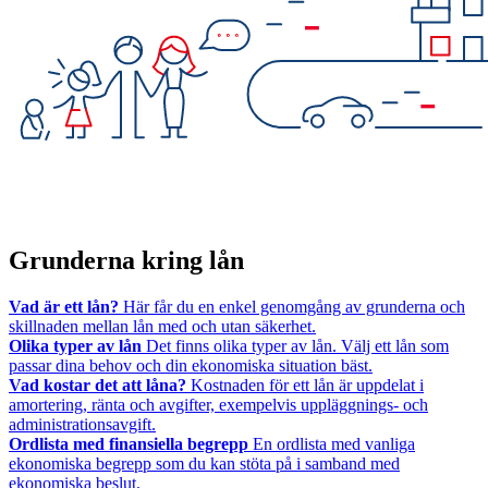
Grunderna kring lån
Vad är ett lån?
Här får du en enkel genomgång av grunderna och
skillnaden mellan lån med och utan säkerhet.
Olika typer av lån
Det finns olika typer av lån. Välj ett lån som
passar dina behov och din ekonomiska situation bäst.
Vad kostar det att låna?
Kostnaden för ett lån är uppdelat i
amortering, ränta och avgifter, exempelvis uppläggnings- och
administrationsavgift.
Ordlista med finansiella begrepp
En ordlista med vanliga
ekonomiska begrepp som du kan stöta på i samband med
ekonomiska beslut.