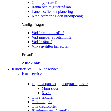
Olika typer av lån
Ränta och avgifter på lån
Lånets syfte och planering
Kreditvärdering och kreditpoäng
Vanliga frågor
Vad är ett blancolån?
Vad innebär avbetalning?
Vad är ränta?
Vilka avgifter har ett lån?
Privatlånet
Ansök här
Kundservice
Kundservice
Kundservice
Digitala tjänster
Digitala tjänster
Mina sidor
Kivra
Om e-faktura
Om autogiro
Om kreditkortet
Blanketter och formulär