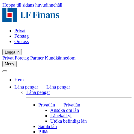
Hoppa till sidans huvudinnehåll
Privat
Företag
Om oss
Logga in
Privat
Företag
Partner
Kundkännedom
Meny
Hem
Låna pengar
Låna pengar
Låna pengar
Privatlån
Privatlån
Ansöka om lån
Lånekalkyl
Utöka befintligt lån
Samla lån
Billån