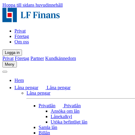
Hoppa till sidans huvudinnehåll
Privat
Företag
Om oss
Logga in
Privat
Företag
Partner
Kundkännedom
Meny
Hem
Låna pengar
Låna pengar
Låna pengar
Privatlån
Privatlån
Ansöka om lån
Lånekalkyl
Utöka befintligt lån
Samla lån
Billån