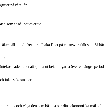
vgifter på våra lån).
plan som är hållbar över tid.
äkerställa att du betalar tillbaka lånet på ett ansvarsfullt sätt. Så här
ånad.
tekostnader, eller att sprida ut betalningarna över en längre period
och inkassokostnader.
ssa alternativ och välja den som bäst passar dina ekonomiska mål och