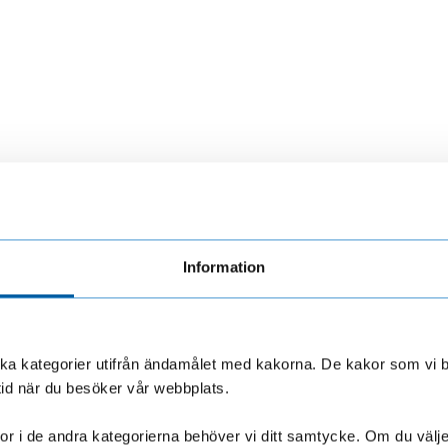
Information
olika kategorier utifrån ändamålet med kakorna. De kakor som vi 
LF Finans.
Så skyddar du dig >
mma från
tid när du besöker vår webbplats.
r i de andra kategorierna behöver vi ditt samtycke. Om du väljer “