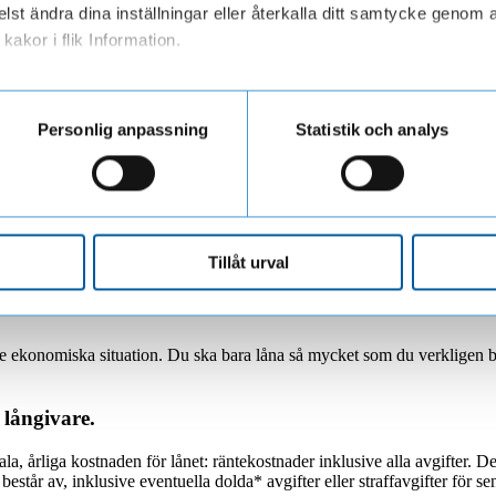
lst ändra dina inställningar eller återkalla ditt samtycke genom a
kakor i flik Information.
ar personuppgifter när du besöker vår webbplats
Personlig anpassning
Statistik och analys
 investeringar, men det är också ett stort ekonomisk åtagande som kräver 
grant överväga flera aspekter och faktorer som kan påverka din ekonomis
tt privatlån är rätt för just dig.
Tillåt urval
de ekonomiska situation. Du ska bara låna så mycket som du verkligen b
 långivare.
ala, årliga kostnaden för lånet: räntekostnader inklusive alla avgifter. D
t består av, inklusive eventuella dolda* avgifter eller straffavgifter för s