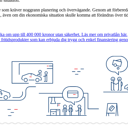
n situation.
nde som kräver noggrann planering och övervägande. Genom att förbereda 
 lån, även om din ekonomiska situation skulle komma att förändras över tid
a om upp till 400 000 kronor utan säkerhet. Läs mer om privatlån här.
fritidsprodukter som kan erbjuda dig trygg och enkel finansiering gen