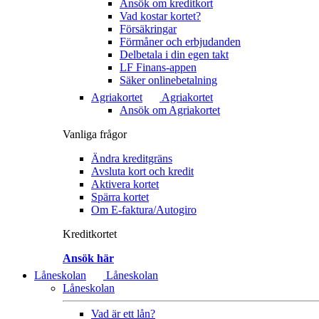
Ansök om kreditkort
Vad kostar kortet?
Försäkringar
Förmåner och erbjudanden
Delbetala i din egen takt
LF Finans-appen
Säker onlinebetalning
Agriakortet
Agriakortet
Ansök om Agriakortet
Vanliga frågor
Ändra kreditgräns
Avsluta kort och kredit
Aktivera kortet
Spärra kortet
Om E-faktura/Autogiro
Kreditkortet
Ansök här
Låneskolan
Låneskolan
Låneskolan
Vad är ett lån?