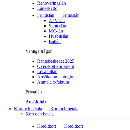
Renoveringslån
Låneskydd
Fritidslån
Fritidslån
ATV-lån
Skoterlån
MC-lån
Husbilslån
Båtlån
Vanliga frågor
Räntebeskedet 2025
Överskott kortkredit
Lösa billån
Ansöka om autogiro
Anmäla e-faktura
Privatlån
Ansök här
Kort och betala
Kort och betala
Kort och betala
Kreditkort
Kreditkort