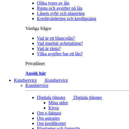
Olika typer av lån
Ränta och avgifter på lån
Lånets syfte och planering
Kreditvärdering och kreditpoäng
Vanliga frågor
Vad är ett blancolån?
Vad innebär avbetalning?
Vad är ränta?
Vilka avgifter har ett lån?
Privatlånet
Ansök här
Kundservice
Kundservice
Kundservice
Digitala tjänster
Digitala tjänster
Mina sidor
Kivra
Om e-faktura
Om autogiro
Om kreditkortet
Blanketter och formulär