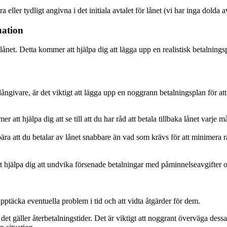
eller tydligt angivna i det initiala avtalet för lånet (vi har inga dolda a
uation
lånet. Detta kommer att hjälpa dig att lägga upp en realistisk betalnings
långivare, är det viktigt att lägga upp en noggrann betalningsplan för att s
att hjälpa dig att se till att du har råd att betala tillbaka lånet varje m
a att du betalar av lånet snabbare än vad som krävs för att minimera rän
 hjälpa dig att undvika försenade betalningar med påminnelseavgifter 
pptäcka eventuella problem i tid och att vidta åtgärder för dem.
 det gäller återbetalningstider. Det är viktigt att noggrant överväga de