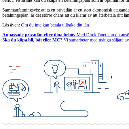
behov. På så sätt kan du skapa en betalningsplan som är optimal för di
Sammanfattningsvis: att ta ett privatlån är ett stort ekonomisk åtaga
betalningsplan, är det större chans att du klarar av att återbetala ditt
Läs även:
Om du inte kan betala tillbaka ditt lån
Anpassade privatlån efter dina behov
Med Direktlånet kan du ansök
Ska du köpa bil, båt eller MC?
Vi samarbetar med många säljare av 