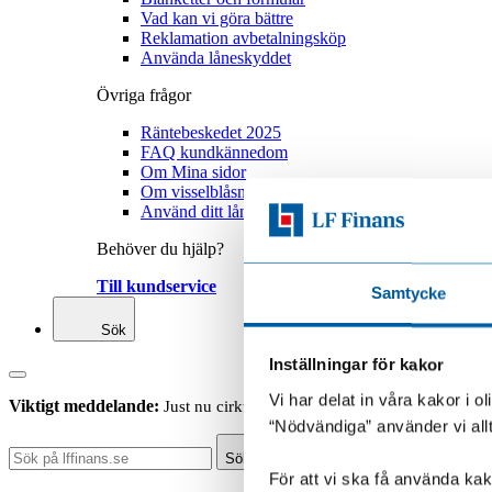
Vad kan vi göra bättre
Reklamation avbetalningsköp
Använda låneskyddet
Övriga frågor
Räntebeskedet 2025
FAQ kundkännedom
Om Mina sidor
Om visselblåsning
Använd ditt låneskydd
Behöver du hjälp?
Till kundservice
Samtycke
Sök
Inställningar för kakor
Vi har delat in våra kakor i 
Viktigt meddelande:
Just nu cirkulerar falska sms som ser ut att ko
“Nödvändiga” använder vi all
Sök
För att vi ska få använda kako