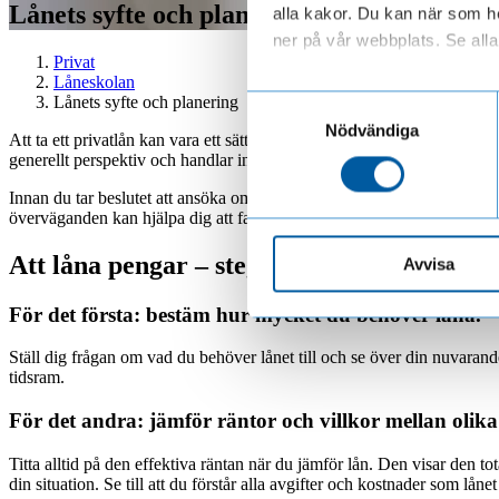
Lånets syfte och planering
alla kakor. Du kan när som he
ner på vår webbplats. Se alla 
Privat
Låneskolan
Läs mer om hur vi behandl
Lånets syfte och planering
Samtyckesval
Nödvändiga
Att ta ett privatlån kan vara ett sätt att finansiera stora inköp eller
generellt perspektiv och handlar inte om våra lån.
Innan du tar beslutet att ansöka om ett privatlån är det klokt att nog
överväganden kan hjälpa dig att fatta ett informerat beslut om huruvida e
Att låna pengar – steg för steg
Avvisa
För det första: bestäm hur mycket du behöver låna.
Ställ dig frågan om vad du behöver lånet till och se över din nuvaran
tidsram.
För det andra: jämför räntor och villkor mellan olika
Titta alltid på den effektiva räntan när du jämför lån. Den visar den tot
din situation. Se till att du förstår alla avgifter och kostnader som låne