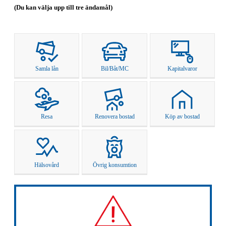
(Du kan välja upp till tre ändamål)
Samla lån
Bil/Båt/MC
Kapitalvaror
Resa
Renovera bostad
Köp av bostad
Hälsovård
Övrig konsumtion