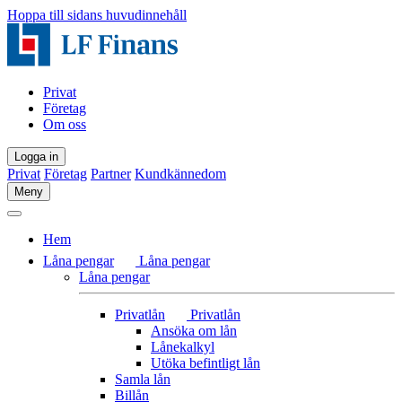
Hoppa till sidans huvudinnehåll
Privat
Företag
Om oss
Logga in
Privat
Företag
Partner
Kundkännedom
Meny
Hem
Låna pengar
Låna pengar
Låna pengar
Privatlån
Privatlån
Ansöka om lån
Lånekalkyl
Utöka befintligt lån
Samla lån
Billån