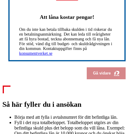
Att låna kostar pengar!
Om du inte kan betala tillbaka skulden i tid riskerar du
en betalningsanmärkning. Det kan leda till svårigheter
att få hyra bostad, teckna abonnemang och få nya lån.
För stöd, vänd dig till budget- och skuldrådgivningen i
din kommun. Kontaktuppgifter finns på
konsumentverket.se
Gå vidare
Så här fyller du i ansökan
Börja med att fylla i avtalsnumret för ditt befintliga lån.
Fyll i det nya totalbeloppet. Totalbeloppet utgörs av din
befintliga skuld plus det belopp som du vill låna. Exempel:
Om ditt befintliga lån är 10 ⁠000 kronor och du önskar höja