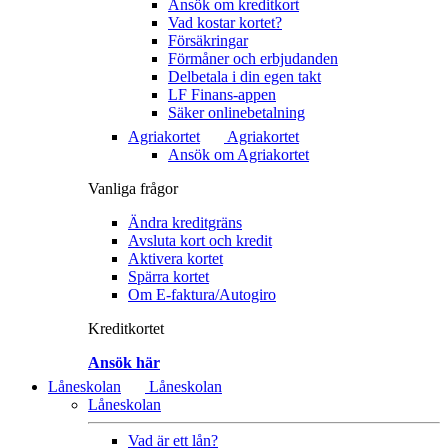
Ansök om kreditkort
Vad kostar kortet?
Försäkringar
Förmåner och erbjudanden
Delbetala i din egen takt
LF Finans-appen
Säker onlinebetalning
Agriakortet
Agriakortet
Ansök om Agriakortet
Vanliga frågor
Ändra kreditgräns
Avsluta kort och kredit
Aktivera kortet
Spärra kortet
Om E-faktura/Autogiro
Kreditkortet
Ansök här
Låneskolan
Låneskolan
Låneskolan
Vad är ett lån?