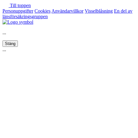
Till toppen
Personuppgifter
Cookies
Användarvillkor
Visselblåsning
En del av
länsförsäkringsgruppen
...
Stäng
...