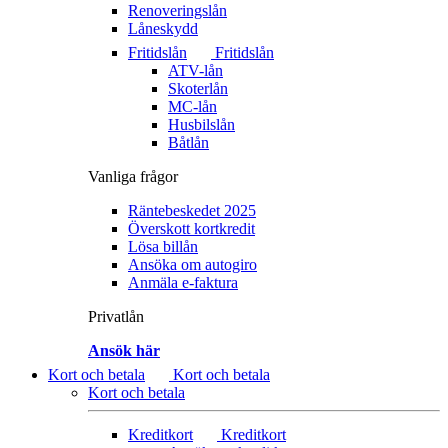
Renoveringslån
Låneskydd
Fritidslån
Fritidslån
ATV-lån
Skoterlån
MC-lån
Husbilslån
Båtlån
Vanliga frågor
Räntebeskedet 2025
Överskott kortkredit
Lösa billån
Ansöka om autogiro
Anmäla e-faktura
Privatlån
Ansök här
Kort och betala
Kort och betala
Kort och betala
Kreditkort
Kreditkort