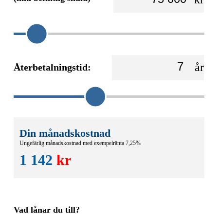
år
Återbetalningstid:
Din månadskostnad
Ungefärlig månadskostnad med exempelränta
7,25
%
1 142
kr
Vad lånar du till?