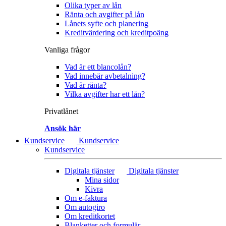
Olika typer av lån
Ränta och avgifter på lån
Lånets syfte och planering
Kreditvärdering och kreditpoäng
Vanliga frågor
Vad är ett blancolån?
Vad innebär avbetalning?
Vad är ränta?
Vilka avgifter har ett lån?
Privatlånet
Ansök här
Kundservice
Kundservice
Kundservice
Digitala tjänster
Digitala tjänster
Mina sidor
Kivra
Om e-faktura
Om autogiro
Om kreditkortet
Blanketter och formulär