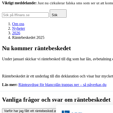
Viktigt meddelande:
Just nu cirkulerar falska sms som ser ut att ko
Sök
Om oss
Nyheter
2026
Räntebeskedet 2025
Nu kommer räntebeskedet
Under januari skickar vi räntebesked till dig som har lån, avbetalning e
Räntebeskedet är ett underlag till din deklaration och visar hur myck
Läs mer:
Ränteavdrag för blancolån trappas ner – så påverkas du
Vanliga frågor och svar om räntebeskedet
Varför har jag fått ett räntebesked av er?