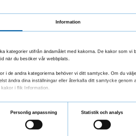
 får ett räntebesked. Det informerar dig om hur mycket ränta du har beta
Information
olika kategorier utifrån ändamålet med kakorna. De kakor som vi 
tid när du besöker vår webbplats.
lat in föregående år, och som vi har rapporterat till Skatteverket. Du k
r i de andra kategorierna behöver vi ditt samtycke. Om du väljer “
lst ändra dina inställningar eller återkalla ditt samtycke genom a
kakor i flik Information.
ar personuppgifter när du besöker vår webbplats
lften var på båda låntagare.
Personlig anpassning
Statistik och analys
kan inte justera bakåt i tiden. Ni kan däremot själva göra ändringar på