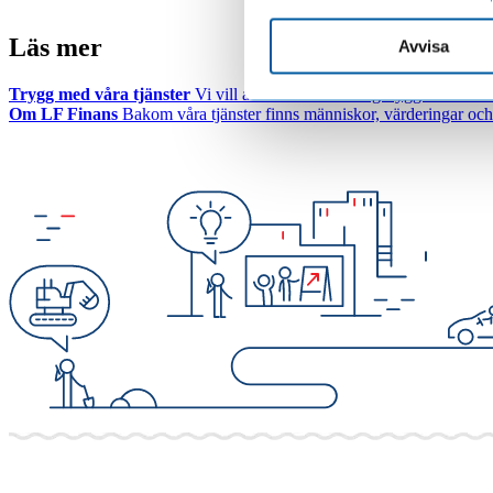
Läs mer
Avvisa
Trygg med våra tjänster
Vi vill att du ska känna dig trygg som kund 
Om LF Finans
Bakom våra tjänster finns människor, värderingar och 