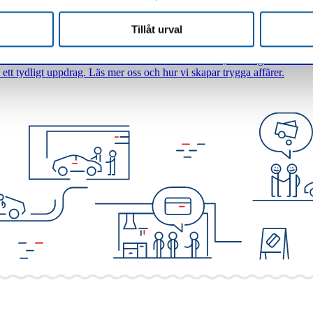
Tillåt urval
när du betalar med kreditkort i butik eller e-handel, eller signerar avtal 
ett tydligt uppdrag. Läs mer oss och hur vi skapar trygga affärer.