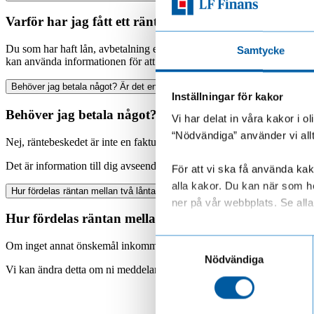
Varför har jag fått ett räntebesked av er?
Du som har haft lån, avbetalning eller kortkredit hos oss föregående år
Samtycke
kan använda informationen för att kontrollera din deklaration.
Behöver jag betala något? Är det en faktura?
Inställningar för kakor
Behöver jag betala något? Är det en faktura?
Vi har delat in våra kakor i 
“Nödvändiga” använder vi all
Nej, räntebeskedet är inte en faktura och du behöver inte betala något.
Det är information till dig avseende hur mycket ränta du har under beta
För att vi ska få använda kako
alla kakor. Du kan när som he
Hur fördelas räntan mellan två låntagare?
ner på vår webbplats. Se alla 
Hur fördelas räntan mellan två låntagare?
Läs mer om hur vi behandl
Samtyckesval
Om inget annat önskemål inkommit så rapporterar vi räntan fördelat hä
Nödvändiga
Vi kan ändra detta om ni meddelar detta inför kommande period, men vi 