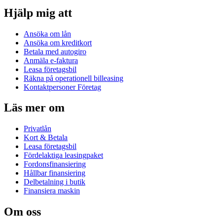
Hjälp mig att
Ansöka om lån
Ansöka om kreditkort
Betala med autogiro
Anmäla e-faktura
Leasa företagsbil
Räkna på operationell billeasing
Kontaktpersoner Företag
Läs mer om
Privatlån
Kort & Betala
Leasa företagsbil
Fördelaktiga leasingpaket
Fordonsfinansiering
Hållbar finansiering
Delbetalning i butik
Finansiera maskin
Om oss