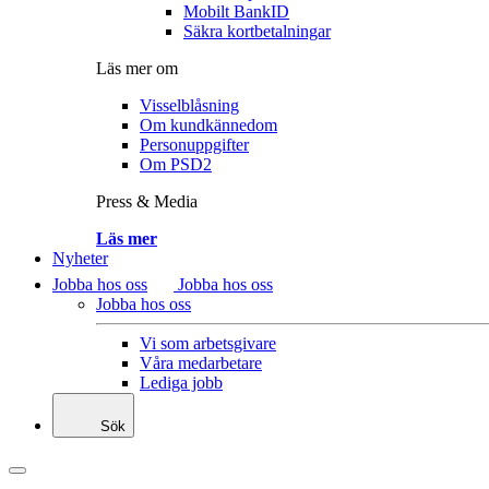
Mobilt BankID
Säkra kortbetalningar
Läs mer om
Visselblåsning
Om kundkännedom
Personuppgifter
Om PSD2
Press & Media
Läs mer
Nyheter
Jobba hos oss
Jobba hos oss
Jobba hos oss
Vi som arbetsgivare
Våra medarbetare
Lediga jobb
Sök