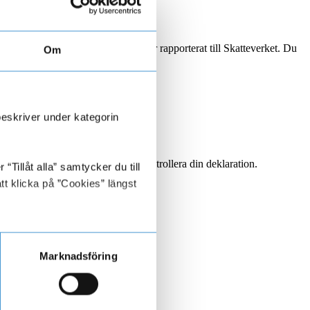
lat in föregående år, och som vi har rapporterat till Skatteverket. Du
Om
beskriver under kategorin
an använda informationen för att kontrollera din deklaration.
Tillåt alla” samtycker du till
tt klicka på ”Cookies” längst
Marknadsföring
 era deklarationer för året.