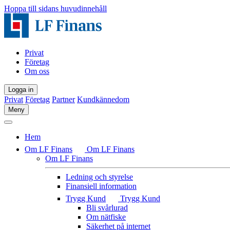
Hoppa till sidans huvudinnehåll
Privat
Företag
Om oss
Logga in
Privat
Företag
Partner
Kundkännedom
Meny
Hem
Om LF Finans
Om LF Finans
Om LF Finans
Ledning och styrelse
Finansiell information
Trygg Kund
Trygg Kund
Bli svårlurad
Om nätfiske
Säkerhet på internet