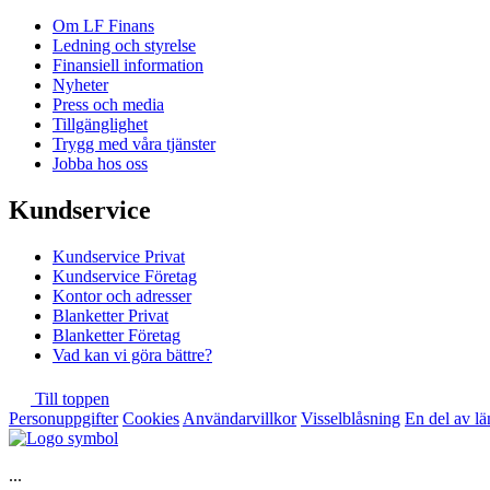
Om LF Finans
Ledning och styrelse
Finansiell information
Nyheter
Press och media
Tillgänglighet
Trygg med våra tjänster
Jobba hos oss
Kundservice
Kundservice Privat
Kundservice Företag
Kontor och adresser
Blanketter Privat
Blanketter Företag
Vad kan vi göra bättre?
Till toppen
Personuppgifter
Cookies
Användarvillkor
Visselblåsning
En del av l
...