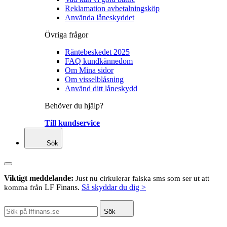
Reklamation avbetalningsköp
Använda låneskyddet
Övriga frågor
Räntebeskedet 2025
FAQ kundkännedom
Om Mina sidor
Om visselblåsning
Använd ditt låneskydd
Behöver du hjälp?
Till kundservice
Sök
Viktigt meddelande:
Just nu cirkulerar falska sms som ser ut att
LF Finans.
Så skyddar du dig >
komma från
Sök