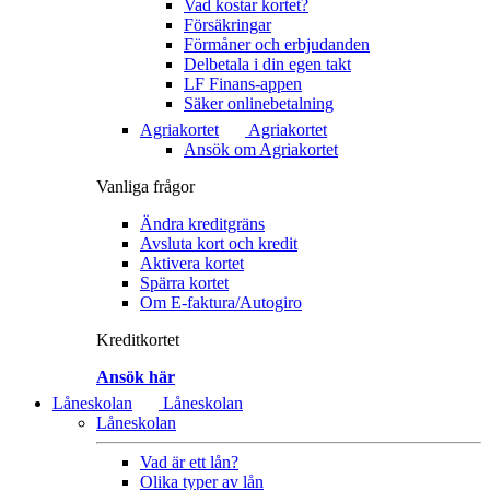
Vad kostar kortet?
Försäkringar
Förmåner och erbjudanden
Delbetala i din egen takt
LF Finans-appen
Säker onlinebetalning
Agriakortet
Agriakortet
Ansök om Agriakortet
Vanliga frågor
Ändra kreditgräns
Avsluta kort och kredit
Aktivera kortet
Spärra kortet
Om E-faktura/Autogiro
Kreditkortet
Ansök här
Låneskolan
Låneskolan
Låneskolan
Vad är ett lån?
Olika typer av lån