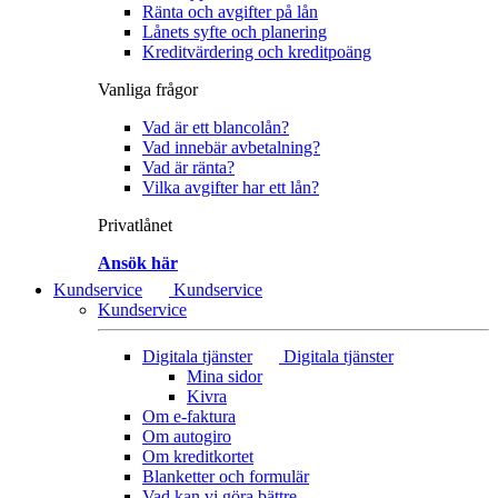
Ränta och avgifter på lån
Lånets syfte och planering
Kreditvärdering och kreditpoäng
Vanliga frågor
Vad är ett blancolån?
Vad innebär avbetalning?
Vad är ränta?
Vilka avgifter har ett lån?
Privatlånet
Ansök här
Kundservice
Kundservice
Kundservice
Digitala tjänster
Digitala tjänster
Mina sidor
Kivra
Om e-faktura
Om autogiro
Om kreditkortet
Blanketter och formulär
Vad kan vi göra bättre