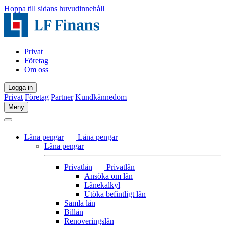
Hoppa till sidans huvudinnehåll
Privat
Företag
Om oss
Logga in
Privat
Företag
Partner
Kundkännedom
Meny
Låna pengar
Låna pengar
Låna pengar
Privatlån
Privatlån
Ansöka om lån
Lånekalkyl
Utöka befintligt lån
Samla lån
Billån
Renoveringslån