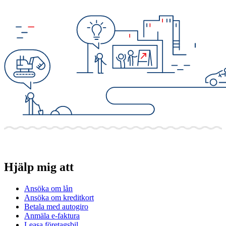
Hjälp mig att
Ansöka om lån
Ansöka om kreditkort
Betala med autogiro
Anmäla e-faktura
Leasa företagsbil