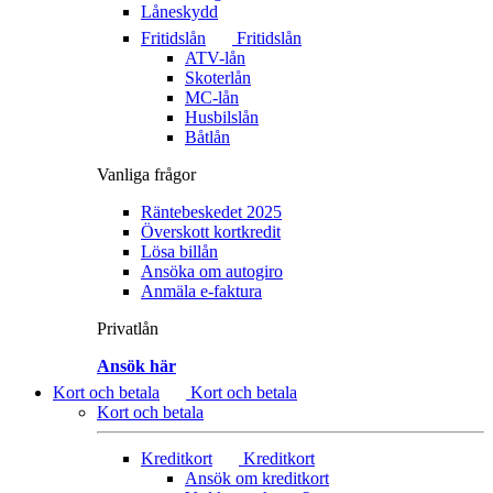
Låneskydd
Fritidslån
Fritidslån
ATV-lån
Skoterlån
MC-lån
Husbilslån
Båtlån
Vanliga frågor
Räntebeskedet 2025
Överskott kortkredit
Lösa billån
Ansöka om autogiro
Anmäla e-faktura
Privatlån
Ansök här
Kort och betala
Kort och betala
Kort och betala
Kreditkort
Kreditkort
Ansök om kreditkort