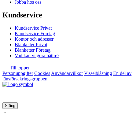
Jobba hos oss
Kundservice
Kundservice Privat
Kundservice Företag
Kontor och adresser
Blanketter Privat
Blanketter Företag
Vad kan vi göra bättre?
Till toppen
Personuppgifter
Cookies
Användarvillkor
Visselblåsning
En del av
länsförsäkringsgruppen
...
Stäng
...