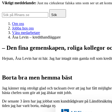
Viktigt meddelande:
Just nu cirkulerar falska sms som ser ut att ko
Sök
Om oss
Jobba hos oss
Våra medarbetare
Åsa Levin – kredithandläggare
– Den fina gemenskapen, roliga kollegor oc
Hejsan, Åsa Levin har ni här. Jag har intagit min gamla roll som kredi
Borta bra men hemma bäst
Jag känner mig otroligt glad och tacksam över att jag har fått möjligh
bästa chefen som gör att jag älskar mitt jobb.
De senaste 3 åren har jag jobbat som kundrådgivare på Länsförsäkrin
tiden jag har varit borta, många nya satsningar och nyheter.