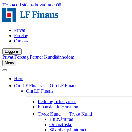
Hoppa till sidans huvudinnehåll
Privat
Företag
Om oss
Logga in
Privat
Företag
Partner
Kundkännedom
Meny
Hem
Om LF Finans
Om LF Finans
Om LF Finans
Ledning och styrelse
Finansiell information
Trygg Kund
Trygg Kund
Bli svårlurad
Om nätfiske
Säkerhet på internet