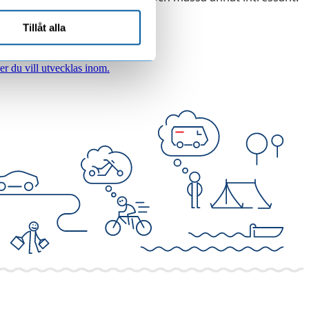
Tillåt alla
ler du vill utvecklas inom.