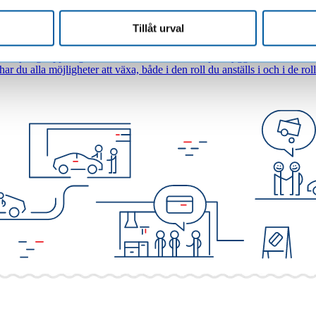
Tillåt urval
ett tydligt uppdrag. Läs mer oss och hur vi skapar trygga affärer.
ar du alla möjligheter att växa, både i den roll du anställs i och i de rol