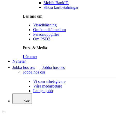
Mobilt BankID
Säkra kortbetalningar
Läs mer om
Visselblåsning
Om kundkännedom
Personuppgifter
Om PSD2
Press & Media
Läs mer
Nyheter
Jobba hos oss
Jobba hos oss
Jobba hos oss
Vi som arbetsgivare
Våra medarbetare
Lediga jobb
Sök