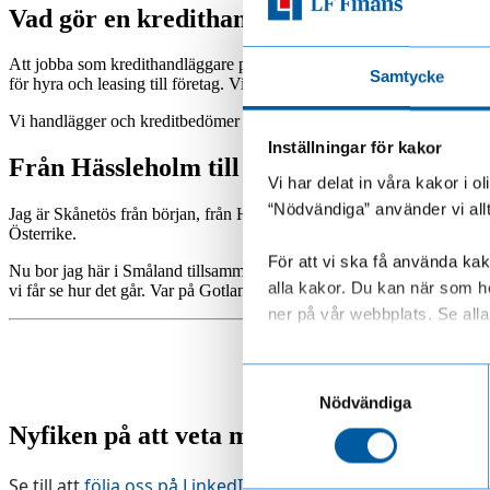
Vad gör en kredithandläggare?
Att jobba som kredithandläggare på LF Finans innebär många olika arbe
Samtycke
för hyra och leasing till företag. Vi ser över resultat- och balansrapp
Vi handlägger och kreditbedömer även många överlåtelser, där företag v
Inställningar för kakor
Från Hässleholm till Australien
Vi har delat in våra kakor i 
“Nödvändiga” använder vi all
Jag är Skånetös från början, från Hässleholm, inget att skryta om. Kans
Österrike.
För att vi ska få använda kako
Nu bor jag här i Småland tillsammans med sambon Anders och vår katt L
alla kakor. Du kan när som he
vi får se hur det går. Var på Gotland i somras, och fastnade för all k
ner på vår webbplats. Se alla 
Läs mer om hur vi behandl
Samtyckesval
Nödvändiga
Nyfiken på att veta mer om oss?
Se till att
följa oss på LinkedIn.
Vi uppdaterar regelbundet m