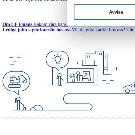
Avvisa
Om LF Finans
Bakom våra tjänster finns människor, värderingar och 
Lediga jobb – gör karriär hos oss
Vill du göra karriär hos oss? Här h