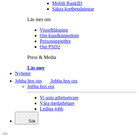
Mobilt BankID
Säkra kortbetalningar
Läs mer om
Visselblåsning
Om kundkännedom
Personuppgifter
Om PSD2
Press & Media
Läs mer
Nyheter
Jobba hos oss
Jobba hos oss
Jobba hos oss
Vi som arbetsgivare
Våra medarbetare
Lediga jobb
Sök