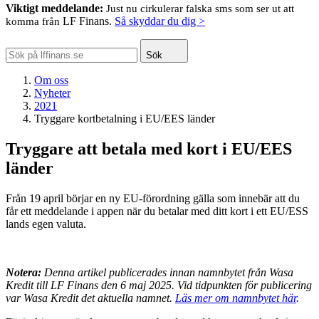
Viktigt meddelande:
Just nu cirkulerar falska sms som ser ut att
LF Finans.
Så skyddar du dig >
komma från
Sök
Om oss
Nyheter
2021
Tryggare kortbetalning i EU/EES länder
Tryggare att betala med kort i EU/EES
länder
Från 19 april börjar en ny EU-förordning gälla som innebär att du
får ett meddelande i appen när du betalar med ditt kort i ett EU/ESS
lands egen valuta.
Notera:
Denna artikel publicerades innan namnbytet från Wasa
Kredit till LF Finans den 6 maj 2025. Vid tidpunkten för publicering
var Wasa Kredit det aktuella namnet.
Läs mer om namnbytet här
.