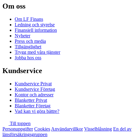
Om oss
Om LF Finans
Ledning och styrelse
Finansiell information
Nyheter
Press och media
Tillgänglighet
Trygg med våra tjänster
Jobba hos oss
Kundservice
Kundservice Privat
Kundservice Företag
Kontor och adresser
Blanketter Privat
Blanketter Företag
Vad kan vi göra bättre?
Till toppen
Personuppgifter
Cookies
Användarvillkor
Visselblåsning
En del av
länsförsäkringsgruppen