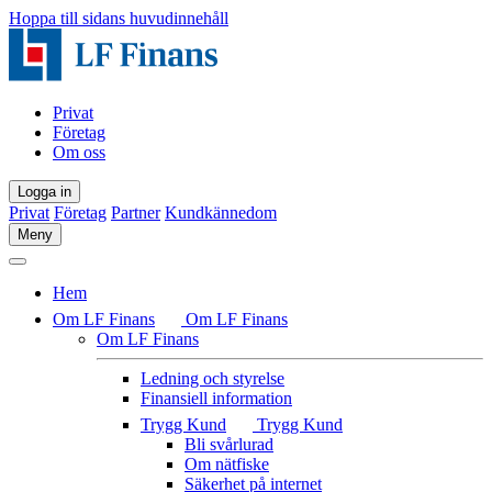
Hoppa till sidans huvudinnehåll
Privat
Företag
Om oss
Logga in
Privat
Företag
Partner
Kundkännedom
Meny
Hem
Om LF Finans
Om LF Finans
Om LF Finans
Ledning och styrelse
Finansiell information
Trygg Kund
Trygg Kund
Bli svårlurad
Om nätfiske
Säkerhet på internet