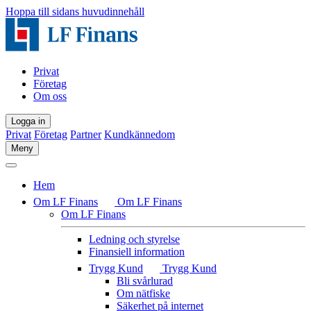
Hoppa till sidans huvudinnehåll
Privat
Företag
Om oss
Logga in
Privat
Företag
Partner
Kundkännedom
Meny
Hem
Om LF Finans
Om LF Finans
Om LF Finans
Ledning och styrelse
Finansiell information
Trygg Kund
Trygg Kund
Bli svårlurad
Om nätfiske
Säkerhet på internet