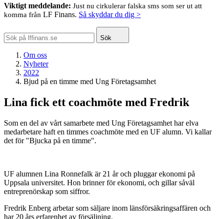
Viktigt meddelande:
Just nu cirkulerar falska sms som ser ut att
LF Finans.
Så skyddar du dig >
komma från
Sök
Om oss
Nyheter
2022
Bjud på en timme med Ung Företagsamhet
Lina fick ett coachmöte med Fredrik
Som en del av vårt samarbete med Ung Företagsamhet har elva
medarbetare haft en timmes coachmöte med en UF alumn. Vi kallar
det för "Bjucka på en timme".
UF alumnen Lina Ronnefalk är 21 år och pluggar ekonomi på
Uppsala universitet. Hon brinner för ekonomi, och gillar såväl
entreprenörskap som siffror.
Fredrik Enberg arbetar som säljare inom länsförsäkringsaffären och
har 20 års erfarenhet av försäljning.