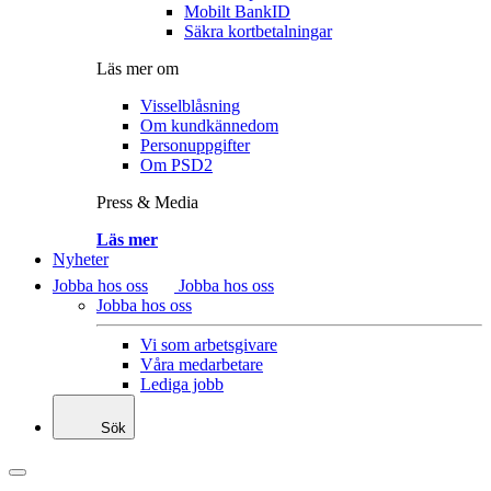
Mobilt BankID
Säkra kortbetalningar
Läs mer om
Visselblåsning
Om kundkännedom
Personuppgifter
Om PSD2
Press & Media
Läs mer
Nyheter
Jobba hos oss
Jobba hos oss
Jobba hos oss
Vi som arbetsgivare
Våra medarbetare
Lediga jobb
Sök