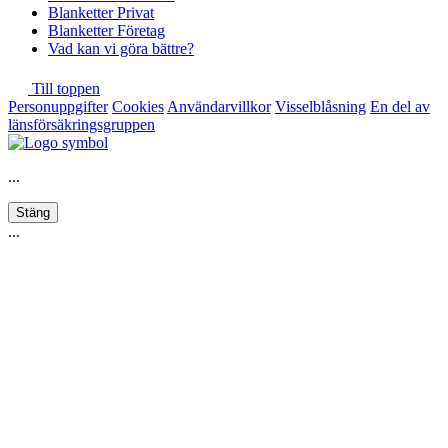
Blanketter Privat
Blanketter Företag
Vad kan vi göra bättre?
Till toppen
Personuppgifter
Cookies
Användarvillkor
Visselblåsning
En del av
länsförsäkringsgruppen
...
Stäng
...