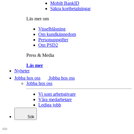
Mobilt BankID
Säkra kortbetalningar
Läs mer om
Visselblåsning
Om kundkännedom
Personuppgifter
Om PSD2
Press & Media
Läs mer
Nyheter
Jobba hos oss
Jobba hos oss
Jobba hos oss
Vi som arbetsgivare
Våra medarbetare
Lediga jobb
Sök