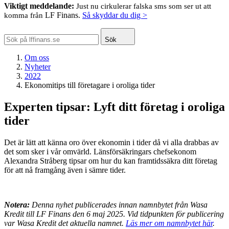
Viktigt meddelande:
Just nu cirkulerar falska sms som ser ut att
LF Finans.
Så skyddar du dig >
komma från
Sök
Om oss
Nyheter
2022
Ekonomitips till företagare i oroliga tider
Experten tipsar: Lyft ditt företag i oroliga
tider
Det är lätt att känna oro över ekonomin i tider då vi alla drabbas av
det som sker i vår omvärld. Länsförsäkringars chefsekonom
Alexandra Stråberg tipsar om hur du kan framtidssäkra ditt företag
för att nå framgång även i sämre tider.
Notera:
Denna nyhet publicerades innan namnbytet från Wasa
Kredit till LF Finans den 6 maj 2025. Vid tidpunkten för publicering
var Wasa Kredit det aktuella namnet.
Läs mer om namnbytet här
.