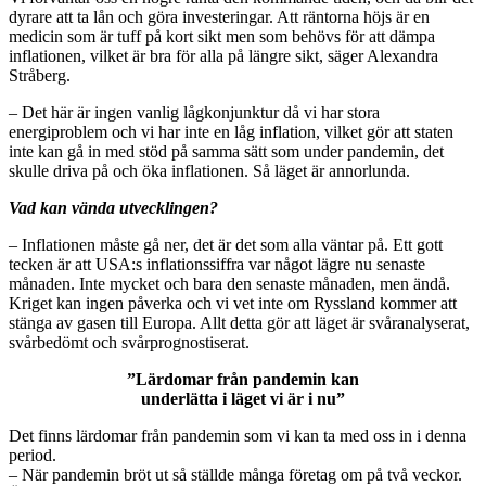
dyrare att ta lån och göra investeringar. Att räntorna höjs är en
medicin som är tuff på kort sikt men som behövs för att dämpa
inflationen, vilket är bra för alla på längre sikt, säger Alexandra
Stråberg.
– Det här är ingen vanlig lågkonjunktur då vi har stora
energiproblem och vi har inte en låg inflation, vilket gör att staten
inte kan gå in med stöd på samma sätt som under pandemin, det
skulle driva på och öka inflationen. Så läget är annorlunda.
Vad kan vända utvecklingen?
– Inflationen måste gå ner, det är det som alla väntar på. Ett gott
tecken är att USA:s inflationssiffra var något lägre nu senaste
månaden. Inte mycket och bara den senaste månaden, men ändå.
Kriget kan ingen påverka och vi vet inte om Ryssland kommer att
stänga av gasen till Europa. Allt detta gör att läget är svåranalyserat,
svårbedömt och svårprognostiserat.
”Lärdomar från pandemin kan
underlätta i läget vi är i nu”
Det finns lärdomar från pandemin som vi kan ta med oss in i denna
period.
– När pandemin bröt ut så ställde många företag om på två veckor.