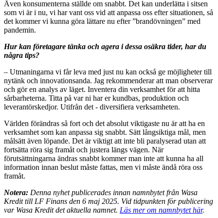
Även konsumenterna ställde om snabbt. Det kan underlätta i sitsen
som vi är i nu, vi har vant oss vid att anpassa oss efter situationen, så
det kommer vi kunna göra lättare nu efter ”brandövningen” med
pandemin.
Hur kan företagare tänka och agera i dessa osäkra tider, har du
några tips?
– Utmaningarna vi får leva med just nu kan också ge möjligheter till
nytänk och innovationsanda. Jag rekommenderar att man observerar
och gör en analys av läget. Inventera din verksamhet för att hitta
sårbarheterna. Titta på var ni har er kundbas, produktion och
leverantörskedjor. Utifrån det - diversifiera verksamheten.
Världen förändras så fort och det absolut viktigaste nu är att ha en
verksamhet som kan anpassa sig snabbt. Sätt långsiktiga mål, men
målsätt även löpande. Det är viktigt att inte bli paralyserad utan att
fortsätta röra sig framåt och justera längs vägen. När
förutsättningarna ändras snabbt kommer man inte att kunna ha all
information innan beslut måste fattas, men vi måste ändå röra oss
framåt.
Notera:
Denna nyhet publicerades innan namnbytet från Wasa
Kredit till LF Finans den 6 maj 2025. Vid tidpunkten för publicering
var Wasa Kredit det aktuella namnet.
Läs mer om namnbytet här
.