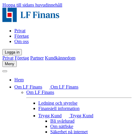
Hoppa till sidans huvudinnehåll
Privat
Företag
Om oss
Logga in
Privat
Företag
Partner
Kundkännedom
Meny
Hem
Om LF Finans
Om LF Finans
Om LF Finans
Ledning och styrelse
Finansiell information
Trygg Kund
Trygg Kund
Bli svårlurad
Om nätfiske
Säkerhet på internet