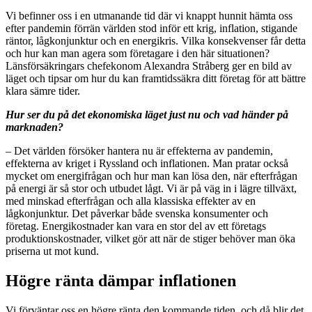
Vi befinner oss i en utmanande tid där vi knappt hunnit hämta oss
efter pandemin förrän världen stod inför ett krig, inflation, stigande
räntor, lågkonjunktur och en energikris. Vilka konsekvenser får detta
och hur kan man agera som företagare i den här situationen?
Länsförsäkringars chefekonom Alexandra Stråberg ger en bild av
läget och tipsar om hur du kan framtidssäkra ditt företag för att bättre
klara sämre tider.
Hur ser du på det ekonomiska läget just nu och vad händer på
marknaden?
– Det världen försöker hantera nu är effekterna av pandemin,
effekterna av kriget i Ryssland och inflationen. Man pratar också
mycket om energifrågan och hur man kan lösa den, när efterfrågan
på energi är så stor och utbudet lågt. Vi är på väg in i lägre tillväxt,
med minskad efterfrågan och alla klassiska effekter av en
lågkonjunktur. Det påverkar både svenska konsumenter och
företag. Energikostnader kan vara en stor del av ett företags
produktionskostnader, vilket gör att när de stiger behöver man öka
priserna ut mot kund.
Högre ränta dämpar inflationen
Vi förväntar oss en högre ränta den kommande tiden, och då blir det