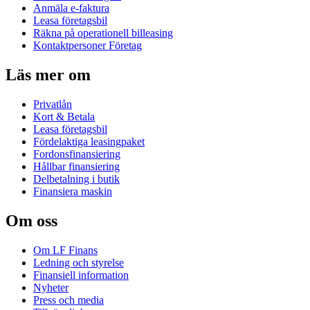
Anmäla e-faktura
Leasa företagsbil
Räkna på operationell billeasing
Kontaktpersoner Företag
Läs mer om
Privatlån
Kort & Betala
Leasa företagsbil
Fördelaktiga leasingpaket
Fordonsfinansiering
Hållbar finansiering
Delbetalning i butik
Finansiera maskin
Om oss
Om LF Finans
Ledning och styrelse
Finansiell information
Nyheter
Press och media