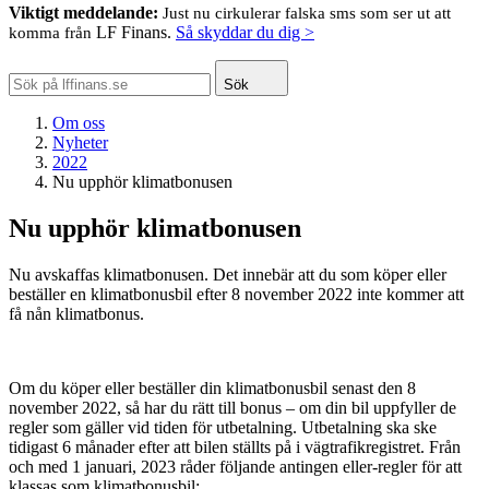
Viktigt meddelande:
Just nu cirkulerar falska sms som ser ut att
LF Finans.
Så skyddar du dig >
komma från
Sök
Om oss
Nyheter
2022
Nu upphör klimatbonusen
Nu upphör klimatbonusen
Nu avskaffas klimatbonusen. Det innebär att du som köper eller
beställer en klimatbonusbil efter 8 november 2022 inte kommer att
få nån klimatbonus.
Om du köper eller beställer din klimatbonusbil senast den 8
november 2022, så har du rätt till bonus – om din bil uppfyller de
regler som gäller vid tiden för utbetalning. Utbetalning ska ske
tidigast 6 månader efter att bilen ställts på i vägtrafikregistret. Från
och med 1 januari, 2023 råder följande antingen eller-regler för att
klassas som klimatbonusbil: