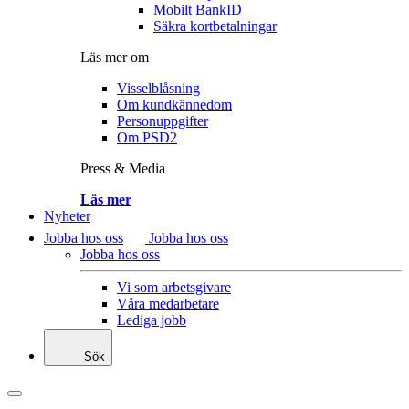
Mobilt BankID
Säkra kortbetalningar
Läs mer om
Visselblåsning
Om kundkännedom
Personuppgifter
Om PSD2
Press & Media
Läs mer
Nyheter
Jobba hos oss
Jobba hos oss
Jobba hos oss
Vi som arbetsgivare
Våra medarbetare
Lediga jobb
Sök