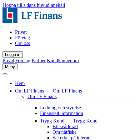
Hoppa till sidans huvudinnehåll
Privat
Företag
Om oss
Logga in
Privat
Företag
Partner
Kundkännedom
Meny
Hem
Om LF Finans
Om LF Finans
Om LF Finans
Ledning och styrelse
Finansiell information
Trygg Kund
Trygg Kund
Bli svårlurad
Om nätfiske
Säkerhet på internet