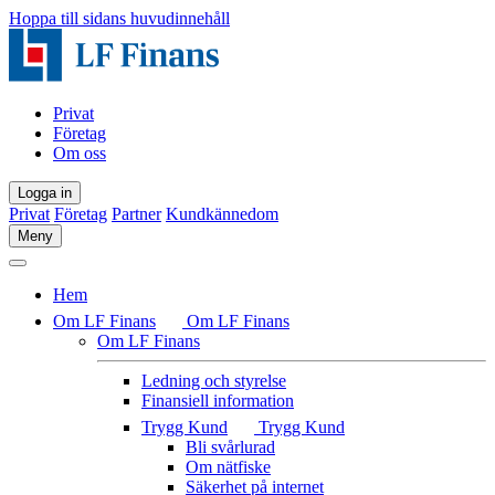
Hoppa till sidans huvudinnehåll
Privat
Företag
Om oss
Logga in
Privat
Företag
Partner
Kundkännedom
Meny
Hem
Om LF Finans
Om LF Finans
Om LF Finans
Ledning och styrelse
Finansiell information
Trygg Kund
Trygg Kund
Bli svårlurad
Om nätfiske
Säkerhet på internet