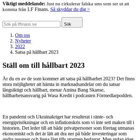
Viktigt meddelande:
Just nu cirkulerar falska sms som ser ut att
LF Finans.
Så skyddar du dig >
komma från
Sök
Om oss
Nyheter
2022
Satsa på hållbart 2023
Ställ om till hållbart 2023
Är du en av de som kommer att satsa på hållbarhet 2023? Det finns
stora möjligheter att hämta in marknadsandelar om du satsar
långsiktigt och hållbart, menar Amina Bang Skanse,
hållbarhetsansvarig på Wasa Kredit i podcasten Förmedlarpodden.
En pandemi och Ukrainakriget har resulterat i ränte- och
energiprisökningar och en inflationskris som vi inte sett maken till i
historien. Det leder till att både privatpersoner som företag utmanas
ekonomiskt och det är lätt att dra ner på både investeringar som
andra resurser och ligga lågt tills stormen bedarrat. Men redan idag