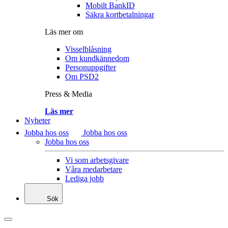
Mobilt BankID
Säkra kortbetalningar
Läs mer om
Visselblåsning
Om kundkännedom
Personuppgifter
Om PSD2
Press & Media
Läs mer
Nyheter
Jobba hos oss
Jobba hos oss
Jobba hos oss
Vi som arbetsgivare
Våra medarbetare
Lediga jobb
Sök