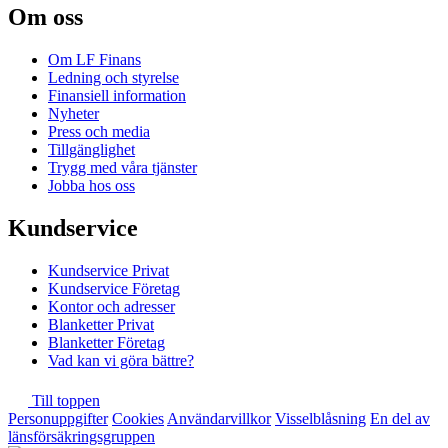
Om oss
Om LF Finans
Ledning och styrelse
Finansiell information
Nyheter
Press och media
Tillgänglighet
Trygg med våra tjänster
Jobba hos oss
Kundservice
Kundservice Privat
Kundservice Företag
Kontor och adresser
Blanketter Privat
Blanketter Företag
Vad kan vi göra bättre?
Till toppen
Personuppgifter
Cookies
Användarvillkor
Visselblåsning
En del av
länsförsäkringsgruppen