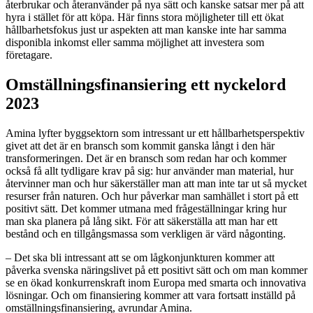
återbrukar och återanvänder på nya sätt och kanske satsar mer på att
hyra i stället för att köpa. Här finns stora möjligheter till ett ökat
hållbarhetsfokus just ur aspekten att man kanske inte har samma
disponibla inkomst eller samma möjlighet att investera som
företagare.
Omställningsfinansiering ett nyckelord
2023
Amina lyfter byggsektorn som intressant ur ett hållbarhetsperspektiv
givet att det är en bransch som kommit ganska långt i den här
transformeringen. Det är en bransch som redan har och kommer
också få allt tydligare krav på sig: hur använder man material, hur
återvinner man och hur säkerställer man att man inte tar ut så mycket
resurser från naturen. Och hur påverkar man samhället i stort på ett
positivt sätt. Det kommer utmana med frågeställningar kring hur
man ska planera på lång sikt. För att säkerställa att man har ett
bestånd och en tillgångsmassa som verkligen är värd någonting.
– Det ska bli intressant att se om lågkonjunkturen kommer att
påverka svenska näringslivet på ett positivt sätt och om man kommer
se en ökad konkurrenskraft inom Europa med smarta och innovativa
lösningar. Och om finansiering kommer att vara fortsatt inställd på
omställningsfinansiering, avrundar Amina.