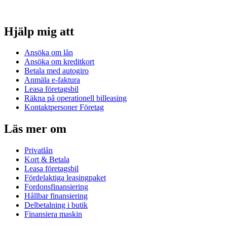
Hjälp mig att
Ansöka om lån
Ansöka om kreditkort
Betala med autogiro
Anmäla e-faktura
Leasa företagsbil
Räkna på operationell billeasing
Kontaktpersoner Företag
Läs mer om
Privatlån
Kort & Betala
Leasa företagsbil
Fördelaktiga leasingpaket
Fordonsfinansiering
Hållbar finansiering
Delbetalning i butik
Finansiera maskin