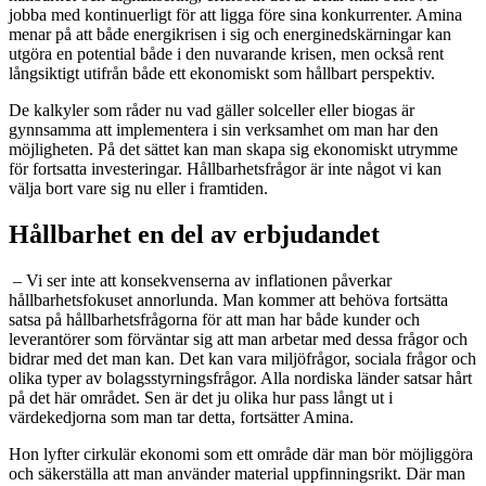
jobba med kontinuerligt för att ligga före sina konkurrenter. Amina
menar på att både energikrisen i sig och energinedskärningar kan
utgöra en potential både i den nuvarande krisen, men också rent
långsiktigt utifrån både ett ekonomiskt som hållbart perspektiv.
De kalkyler som råder nu vad gäller solceller eller biogas är
gynnsamma att implementera i sin verksamhet om man har den
möjligheten. På det sättet kan man skapa sig ekonomiskt utrymme
för fortsatta investeringar. Hållbarhetsfrågor är inte något vi kan
välja bort vare sig nu eller i framtiden.
Hållbarhet en del av erbjudandet
– Vi ser inte att konsekvenserna av inflationen påverkar
hållbarhetsfokuset annorlunda. Man kommer att behöva fortsätta
satsa på hållbarhetsfrågorna för att man har både kunder och
leverantörer som förväntar sig att man arbetar med dessa frågor och
bidrar med det man kan. Det kan vara miljöfrågor, sociala frågor och
olika typer av bolagsstyrningsfrågor. Alla nordiska länder satsar hårt
på det här området. Sen är det ju olika hur pass långt ut i
värdekedjorna som man tar detta, fortsätter Amina.
Hon lyfter cirkulär ekonomi som ett område där man bör möjliggöra
och säkerställa att man använder material uppfinningsrikt. Där man