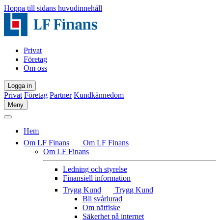
Hoppa till sidans huvudinnehåll
Privat
Företag
Om oss
Logga in
Privat
Företag
Partner
Kundkännedom
Meny
Hem
Om LF Finans
Om LF Finans
Om LF Finans
Ledning och styrelse
Finansiell information
Trygg Kund
Trygg Kund
Bli svårlurad
Om nätfiske
Säkerhet på internet