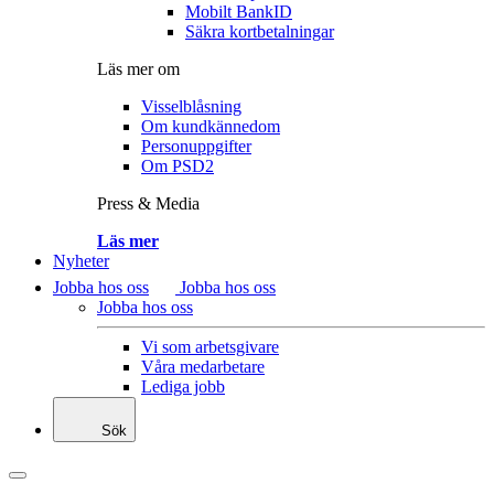
Mobilt BankID
Säkra kortbetalningar
Läs mer om
Visselblåsning
Om kundkännedom
Personuppgifter
Om PSD2
Press & Media
Läs mer
Nyheter
Jobba hos oss
Jobba hos oss
Jobba hos oss
Vi som arbetsgivare
Våra medarbetare
Lediga jobb
Sök