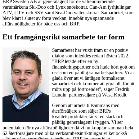
BRP Sweden AB är generalagent för de välrenommerade
varumärkena Ski-Doo och Lynx snöskotrar, Can-Am fyrhjulingar
ATV, UTV och SSV samt Sea-Doo vattenskotrar. Samarbetet, som
blev klart i slutet av förra veckan, innebär nya spännande
affärsmöjligheter för både oss och BRP.
Ett framgångsrikt samarbete tar form
Samarbetet har vuxit fram ur en positiv
dialog som inleddes redan hösten 2022.
”BRP letade efter en ny
finansieringspartner och hade hört gott om
oss som en pålitlig samarbetspartner. Vi är
glada över att vi äntligen formaliserat
samarbetet och kommer att göra allt för att
möta upp på förtroendet”, säger Fredrik
Lundin, partnersäljare på Wasa Kredit.
Genom att arbeta tillsammans med
återförsäljare som säljer BRPs
kvalitetsprodukter får vi en stark och
pålitlig generalagent i ryggen. Vi ser
potentialen för nya affärsmöjligheter då vi nu kopplar samman hela
62 återförsäljare med olika verksamhetsinriktningar vilket också
stärker våra varumärken ytterligare. BRP levererar idag