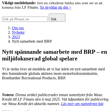
Viktigt meddelande:
Just nu cirkulerar falska sms som ser ut att
LF Finans.
Så skyddar du dig >
komma från
Sök
Om oss
Nyheter
2023
Nytt samarbete med BRP
Nytt spännande samarbete med BRP – en
miljöfokuserad global spelare
Vi är stolta över att meddela att vi har inlett ett nytt samarbete med
den framstående globala aktören inom motorfordonsindustrin,
Bombardier Recreational Products, BRP.
Notera:
Denna artikel publicerades innan namnbytet från Wasa
Kredit till LF Finans den 6 maj 2025. Vid tidpunkten för publicering
var Wasa Kredit det aktuella namnet.
Läs mer om namnbytet här
.