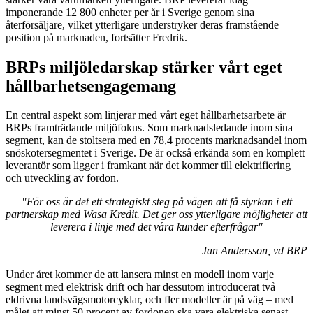
imponerande 12 800 enheter per år i Sverige genom sina
återförsäljare, vilket ytterligare understryker deras framstående
position på marknaden, fortsätter Fredrik.
BRPs miljöledarskap stärker vårt eget
hållbarhetsengagemang
En central aspekt som linjerar med vårt eget hållbarhetsarbete är
BRPs framträdande miljöfokus. Som marknadsledande inom sina
segment, kan de stoltsera med en 78,4 procents marknadsandel inom
snöskotersegmentet i Sverige. De är också erkända som en komplett
leverantör som ligger i framkant när det kommer till elektrifiering
och utveckling av fordon.
"För oss är det ett strategiskt steg på vägen att få styrkan i ett
partnerskap med Wasa Kredit. Det ger oss ytterligare möjligheter att
leverera i linje med det våra kunder efterfrågar"
Jan Andersson, vd BRP
Under året kommer de att lansera minst en modell inom varje
segment med elektrisk drift och har dessutom introducerat två
eldrivna landsvägsmotorcyklar, och fler modeller är på väg – med
målet att minst 50 procent av fordonen ska vara elektriska senast