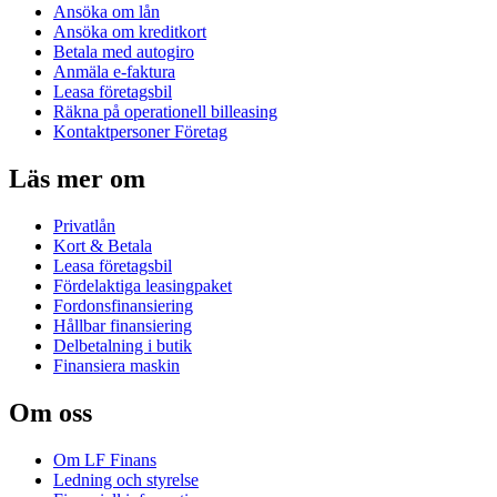
Ansöka om lån
Ansöka om kreditkort
Betala med autogiro
Anmäla e-faktura
Leasa företagsbil
Räkna på operationell billeasing
Kontaktpersoner Företag
Läs mer om
Privatlån
Kort & Betala
Leasa företagsbil
Fördelaktiga leasingpaket
Fordonsfinansiering
Hållbar finansiering
Delbetalning i butik
Finansiera maskin
Om oss
Om LF Finans
Ledning och styrelse