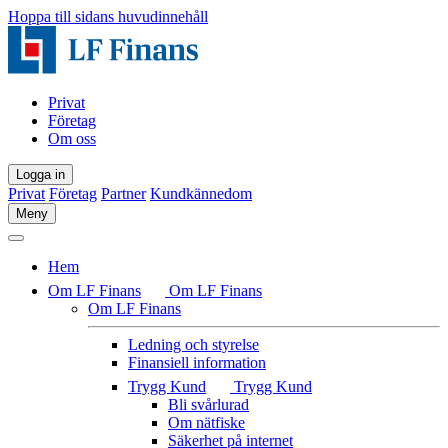
Hoppa till sidans huvudinnehåll
Privat
Företag
Om oss
Logga in
Privat
Företag
Partner
Kundkännedom
Meny
Hem
Om LF Finans
Om LF Finans
Om LF Finans
Ledning och styrelse
Finansiell information
Trygg Kund
Trygg Kund
Bli svårlurad
Om nätfiske
Säkerhet på internet