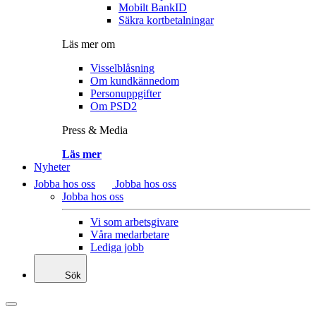
Mobilt BankID
Säkra kortbetalningar
Läs mer om
Visselblåsning
Om kundkännedom
Personuppgifter
Om PSD2
Press & Media
Läs mer
Nyheter
Jobba hos oss
Jobba hos oss
Jobba hos oss
Vi som arbetsgivare
Våra medarbetare
Lediga jobb
Sök