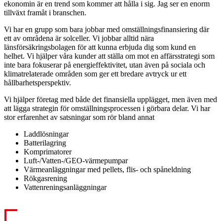
ekonomin är en trend som kommer att hålla i sig. Jag ser en enorm
tillväxt framåt i branschen.
Vi har en grupp som bara jobbar med omställningsfinansiering där
ett av områdena är solceller. Vi jobbar alltid nära
länsförsäkringsbolagen för att kunna erbjuda dig som kund en
helhet. Vi hjälper våra kunder att ställa om mot en affärsstrategi som
inte bara fokuserar på energieffektivitet, utan även på sociala och
klimatrelaterade områden som ger ett bredare avtryck ur ett
hållbarhetsperspektiv.
Vi hjälper företag med både det finansiella upplägget, men även med
att lägga strategin för omställningsprocessen i görbara delar. Vi har
stor erfarenhet av satsningar som rör bland annat
Laddlösningar
Batterilagring
Komprimatorer
Luft-/Vatten-/GEO-värmepumpar
Värmeanläggningar med pellets, flis- och spåneldning
Rökgasrening
Vattenreningsanläggningar