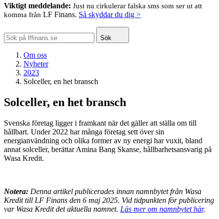
Viktigt meddelande:
Just nu cirkulerar falska sms som ser ut att
LF Finans.
Så skyddar du dig >
komma från
Sök
Om oss
Nyheter
2023
Solceller, en het bransch
Solceller, en het bransch
Svenska företag ligger i framkant när det gäller att ställa om till
hållbart. Under 2022 har många företag sett över sin
energianvändning och olika former av ny energi har vuxit, bland
annat solceller, berättar Amina Bang Skanse, hållbarhetsansvarig på
Wasa Kredit.
Notera:
Denna artikel publicerades innan namnbytet från Wasa
Kredit till LF Finans den 6 maj 2025. Vid tidpunkten för publicering
var Wasa Kredit det aktuella namnet.
Läs mer om namnbytet här
.