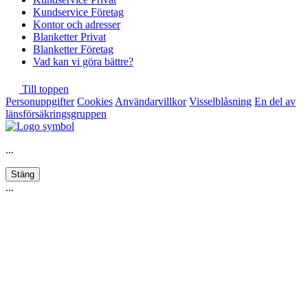
Kundservice Företag
Kontor och adresser
Blanketter Privat
Blanketter Företag
Vad kan vi göra bättre?
Till toppen
Personuppgifter
Cookies
Användarvillkor
Visselblåsning
En del av
länsförsäkringsgruppen
...
Stäng
...