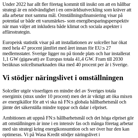
Under 2022 har allt fler företag kommit till insikt om att en hållbar
strategi är en nödvändighet i en omvärldsutveckling som kräver att
alla arbetar mot samma mål. Omställningsfinansiering visar på
potential ur både ett varumärkes- som energibesparingsperspektiv
när man väljer att inkludera både klimat och sociala aspekter i
affärsstrategin.
Europeisk statistik visar på att installationen av solceller har ökat
med hela 47 procent jämfört med året innan för EU:s 27
medlemsstater. Sverige ligger nu på tionde plats och har installerat
1,1 GW (gigawatt) av Europas totala 41,4 GW. Fram till 2030
beräknas solcellsmarknaden öka med 40 procent per år i Sverige.
Vi stödjer näringslivet i omställningen
Solceller utgör visserligen en mindre del av Sveriges totala
energimix (strax under 10 procent) men det är viktigt att öka mixen
av energikällor för att vi ska nå FN:s globala hållbarhetsmål och
jämte det säkerställa mindre toppar och dalar i elpriset.
Ambitionen att uppnå FN:s hållbarhetsmål och det höga elpriset gör
att omställningen är inne i en intensiv fas och många företag arbetar
med sin strategi kring energikonsumtion och ser över hur den kan
optimeras. Vi på Wasa Kredit stödjer näringslivet i