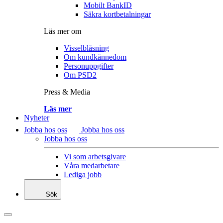
Mobilt BankID
Säkra kortbetalningar
Läs mer om
Visselblåsning
Om kundkännedom
Personuppgifter
Om PSD2
Press & Media
Läs mer
Nyheter
Jobba hos oss
Jobba hos oss
Jobba hos oss
Vi som arbetsgivare
Våra medarbetare
Lediga jobb
Sök