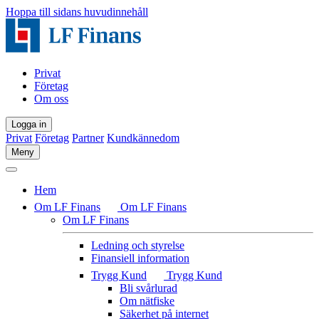
Hoppa till sidans huvudinnehåll
Privat
Företag
Om oss
Logga in
Privat
Företag
Partner
Kundkännedom
Meny
Hem
Om LF Finans
Om LF Finans
Om LF Finans
Ledning och styrelse
Finansiell information
Trygg Kund
Trygg Kund
Bli svårlurad
Om nätfiske
Säkerhet på internet