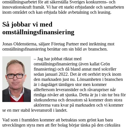
omställningsarbetet för att säkerställa Sveriges konkurrens- och
innovationskraft framåt. Vi har ett starkt erbjudande och samarbeten
inom området och kan erbjuda både avbetalning och leasing.
Så jobbar vi med
omställningsfinansiering
Jonas Oldenstierna, säljare Företag Partner med inriktning mot
omställningsfinansiering berättar om sin bild av branschen.
– Jag har jobbat riktat med
omställningsfinansiering (även kallat Grön
finansiering) och då bland annat med solceller
sedan januari 2022. Det är ett oerhört tryck inom
den marknaden just nu. Lönsamheten i branschen
är i dagsläget tämligen stor men kommer
allteftersom leveranstider och råvarupriser når
rimliga nivåer att sjunka. Detta är ju i sin tur bra för
slutkunderna och dessutom så kommer dom stora
aktörerna vara kvar på marknaden och vi kommer
se en mer stabil leveransroll i landet.
Vad som i framtiden kommer att betraktas som grönt kan bara
utvecklingen styra men att fler bolag börjar tänka på den cirkulära