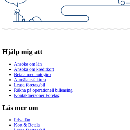
Hjälp mig att
Ansöka om lån
Ansöka om kreditkort
Betala med autogiro
Anmäla e-faktura
Leasa företagsbil
Räkna på operationell billeasing
Kontaktpersoner Företag
Läs mer om
Privatlån
Kort & Betala