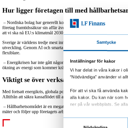
Hur ligger företagen till med hållbarhetsa
– Nordiska bolag har generellt kommit långt i sitt hållbarhetsarbete oc
företag framtidssäkrar sin affär
även under 2023
. Klimatmålen mot 203
att vi ska nå EU:s klimatmål 2030. Jag hoppas också på en spridning a
Sverige är världens tredje mest innovativa land och det mest innovati
Samtycke
utveckling. Genom AI och smarta system kan fler och fler branscher 
flexiblare.
Inställningar för kakor
– Energikrisen har inte gått någon förbi och här kommer vi att få se sa
ökning av energi som kommer krävas för att minska beroendet av fos
Vi har delat in våra kakor i 
“Nödvändiga” använder vi all
Viktigt se över verksamheten på kort och l
För att vi ska få använda kako
Med fortsatt energikris, globala politiska spänningar, åtstramning av p
Alltifrån att säkra kassaflödet till att trygga den långsiktiga planen 
alla kakor. Du kan när som he
ner på vår webbplats. Se alla 
– Hållbarhetsområdet är en megatrend och kommer fortsätta utvecklas
mäter och följer upp företagets arbete.
Läs mer om hur vi behandl
Samtyckesval
Nödvändiga