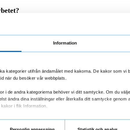
rbetet?
h identifierat både utmaningar och möjligheter, inte minst för att kunna 
0 ligger fast vilket gör att företag med stora klimatavtryck idag komme
v ny innovation som finns i Sverige för att lösa de 17 hållbarhetsmålen
va landet i EU, enligt FN:s ranking. Här är digitaliseringen en möjligg
Information
mäta sin påverkan och på det sättet också påverka den. Och genom aut
tsningar för att bredda vår energimix, det vill säga sol och vindkraft s
sila bränslen, säger Amina Bang Skanse.
olika kategorier utifrån ändamålet med kakorna. De kakor som vi 
tid när du besöker vår webbplats.
ång sikt
r i de andra kategorierna behöver vi ditt samtycke. Om du väljer “
enningpolitiken och konjunkturläget just nu, är det extra viktigt att gör
med framtida investeringar och kanske expansion. Konsumenter och intressen
lst ändra dina inställningar eller återkalla ditt samtycke genom a
kakor i flik Information.
 över tid.
Det blir allt viktigare för företag att integrera miljö, sociala 
ar personuppgifter när du besöker vår webbplats
Personlig anpassning
Statistik och analys