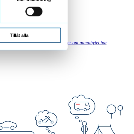
Tillåt alla
a Kredit det aktuella namnet.
Läs mer om namnbytet här
.