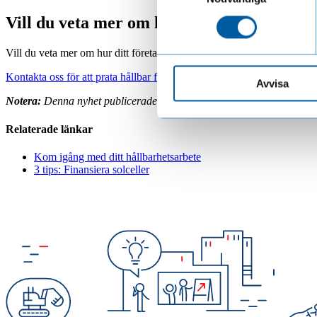
Vill du veta mer om hållbar finansiering?
Vill du veta mer om hur ditt företag kan ställa om till en hållbar affärss
Kontakta oss för att prata hållbar finansiering
Avvisa
Notera:
Denna nyhet publicerades innan namnbytet från Wasa Kredit t
Relaterade länkar
Kom igång med ditt hållbarhetsarbete
3 tips: Finansiera solceller