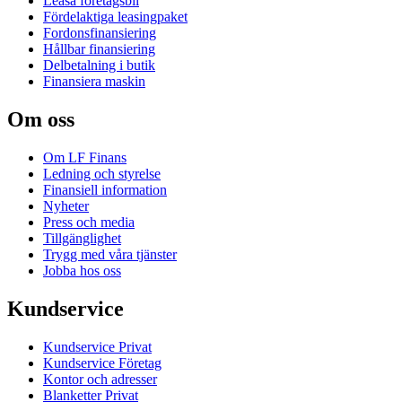
Leasa företagsbil
Fördelaktiga leasingpaket
Fordonsfinansiering
Hållbar finansiering
Delbetalning i butik
Finansiera maskin
Om oss
Om LF Finans
Ledning och styrelse
Finansiell information
Nyheter
Press och media
Tillgänglighet
Trygg med våra tjänster
Jobba hos oss
Kundservice
Kundservice Privat
Kundservice Företag
Kontor och adresser
Blanketter Privat