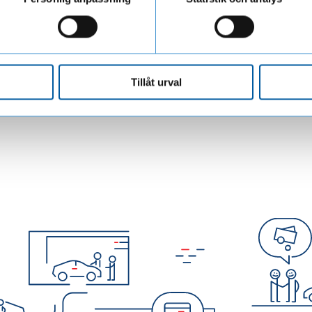
trategi? Hör av dig till oss så berättar vi mer.
Tillåt urval
ill LF Finans den 6 maj 2025. Vid tidpunkten för publicering var Was