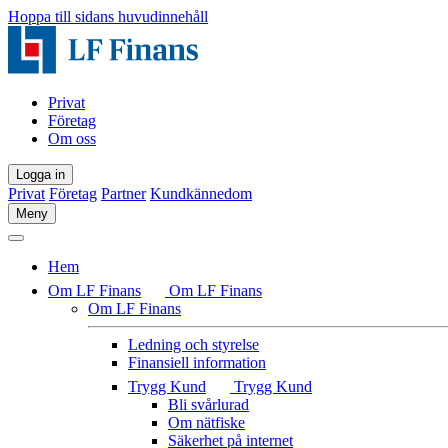
Hoppa till sidans huvudinnehåll
Privat
Företag
Om oss
Logga in
Privat
Företag
Partner
Kundkännedom
Meny
Hem
Om LF Finans
Om LF Finans
Om LF Finans
Ledning och styrelse
Finansiell information
Trygg Kund
Trygg Kund
Bli svårlurad
Om nätfiske
Säkerhet på internet