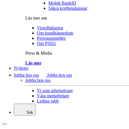
Mobilt BankID
Säkra kortbetalningar
Läs mer om
Visselblåsning
Om kundkännedom
Personuppgifter
Om PSD2
Press & Media
Läs mer
Nyheter
Jobba hos oss
Jobba hos oss
Jobba hos oss
Vi som arbetsgivare
Våra medarbetare
Lediga jobb
Sök