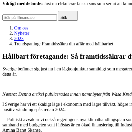
Viktigt meddelande:
Just nu cirkulerar falska sms som ser ut att ko
Sök
Om oss
Nyheter
2023
Trendspaning: Framtidssäkra din affär med hållbarhet
Hållbart företagande: Så framtidssäkrar d
Sverige befinner sig just nu i en lågkonjunktur samtidigt som megatr
detta år.
Notera:
Denna artikel publicerades innan namnbytet från Wasa Kredit
I Sverige har vi ett skakigt läge i ekonomin med lägre tillväxt, högre 
positiv vändning spås redan 2024.
– Politiskt avvaktar vi också regeringens nya klimathandlingsplan som 
samband med budgeten sent i höstas är en ökad finansiering till Industri
Amina Bang Skanse.