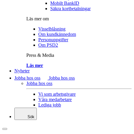
Mobilt BankID
Säkra kortbetalningar
Läs mer om
Visselblåsning
Om kundkännedom
Personuppgifter
Om PSD2
Press & Media
Läs mer
Nyheter
Jobba hos oss
Jobba hos oss
Jobba hos oss
Vi som arbetsgivare
Våra medarbetare
Lediga jobb
Sök