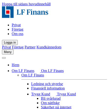
Hoppa till sidans huvudinnehåll
Privat
Företag
Om oss
Logga in
Privat
Företag
Partner
Kundkännedom
Meny
Hem
Om LF Finans
Om LF Finans
Om LF Finans
Ledning och styrelse
Finansiell information
Trygg Kund
Trygg Kund
Bli svårlurad
Om nätfiske
Säkerhet på internet