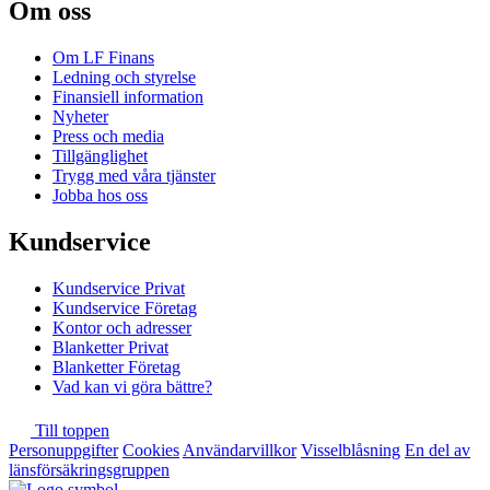
Om oss
Om LF Finans
Ledning och styrelse
Finansiell information
Nyheter
Press och media
Tillgänglighet
Trygg med våra tjänster
Jobba hos oss
Kundservice
Kundservice Privat
Kundservice Företag
Kontor och adresser
Blanketter Privat
Blanketter Företag
Vad kan vi göra bättre?
Till toppen
Personuppgifter
Cookies
Användarvillkor
Visselblåsning
En del av
länsförsäkringsgruppen