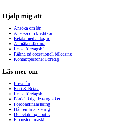
Hjälp mig att
Ansöka om lån
Ansöka om kreditkort
Betala med autogiro
Anmäla e-faktura
Leasa företagsbil
Räkna på operationell billeasing
Kontaktpersoner Företag
Läs mer om
Privatlån
Kort & Betala
Leasa företagsbil
Fördelaktiga leasingpaket
Fordonsfinansiering
Hållbar finansiering
Delbetalning i butik
Finansiera maskin