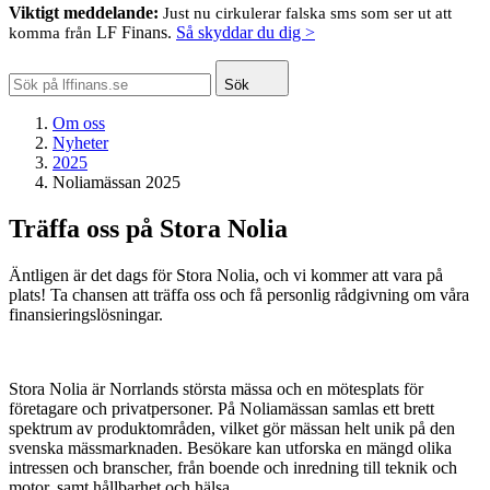
Viktigt meddelande:
Just nu cirkulerar falska sms som ser ut att
LF Finans.
Så skyddar du dig >
komma från
Sök
Om oss
Nyheter
2025
Noliamässan 2025
Träffa oss på Stora Nolia
Äntligen är det dags för Stora Nolia, och vi kommer att vara på
plats! Ta chansen att träffa oss och få personlig rådgivning om våra
finansieringslösningar.
Stora Nolia är Norrlands största mässa och en mötesplats för
företagare och privatpersoner. På Noliamässan samlas ett brett
spektrum av produktområden, vilket gör mässan helt unik på den
svenska mässmarknaden. Besökare kan utforska en mängd olika
intressen och branscher, från boende och inredning till teknik och
motor, samt hållbarhet och hälsa.