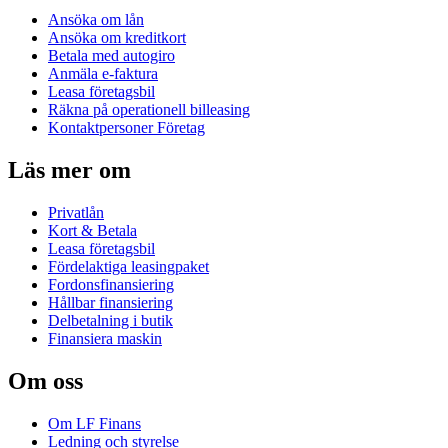
Ansöka om lån
Ansöka om kreditkort
Betala med autogiro
Anmäla e-faktura
Leasa företagsbil
Räkna på operationell billeasing
Kontaktpersoner Företag
Läs mer om
Privatlån
Kort & Betala
Leasa företagsbil
Fördelaktiga leasingpaket
Fordonsfinansiering
Hållbar finansiering
Delbetalning i butik
Finansiera maskin
Om oss
Om LF Finans
Ledning och styrelse