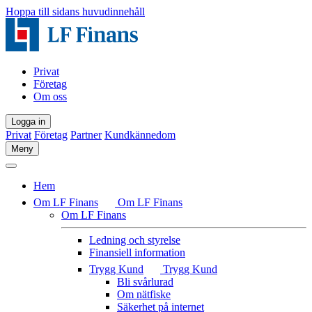
Hoppa till sidans huvudinnehåll
Privat
Företag
Om oss
Logga in
Privat
Företag
Partner
Kundkännedom
Meny
Hem
Om LF Finans
Om LF Finans
Om LF Finans
Ledning och styrelse
Finansiell information
Trygg Kund
Trygg Kund
Bli svårlurad
Om nätfiske
Säkerhet på internet