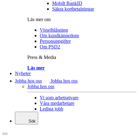
Mobilt BankID
Säkra kortbetalningar
Läs mer om
Visselblåsning
Om kundkännedom
Personuppgifter
Om PSD2
Press & Media
Läs mer
Nyheter
Jobba hos oss
Jobba hos oss
Jobba hos oss
Vi som arbetsgivare
Våra medarbetare
Lediga jobb
Sök