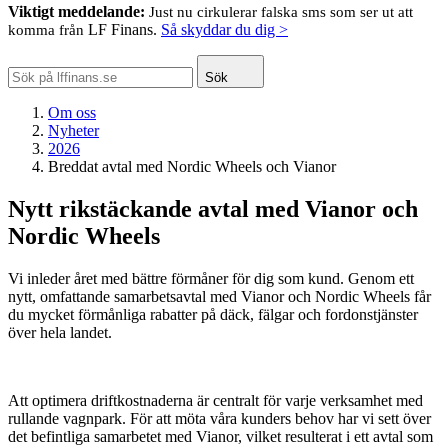
Viktigt meddelande:
Just nu cirkulerar falska sms som ser ut att
LF Finans.
Så skyddar du dig >
komma från
Sök
Om oss
Nyheter
2026
Breddat avtal med Nordic Wheels och Vianor
Nytt rikstäckande avtal med Vianor och
Nordic Wheels
Vi inleder året med bättre förmåner för dig som kund. Genom ett
nytt, omfattande samarbetsavtal med Vianor och Nordic Wheels får
du mycket förmånliga rabatter på däck, fälgar och fordonstjänster
över hela landet.
Att optimera driftkostnaderna är centralt för varje verksamhet med
rullande vagnpark. För att möta våra kunders behov har vi sett över
det befintliga samarbetet med Vianor, vilket resulterat i ett avtal som