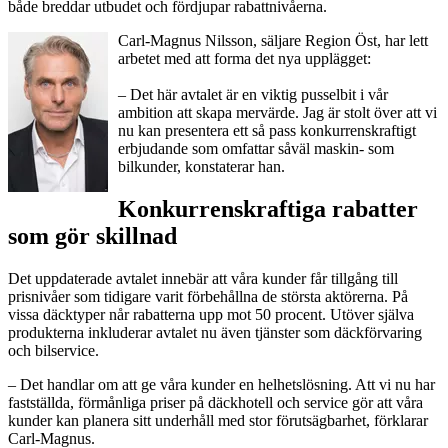
både breddar utbudet och fördjupar rabattnivåerna.
Carl-Magnus Nilsson, säljare Region Öst, har lett
arbetet med att forma det nya upplägget:
– Det här avtalet är en viktig pusselbit i vår
ambition att skapa mervärde. Jag är stolt över att vi
nu kan presentera ett så pass konkurrenskraftigt
erbjudande som omfattar såväl maskin- som
bilkunder, konstaterar han.
Konkurrenskraftiga rabatter
som gör skillnad
Det uppdaterade avtalet innebär att våra kunder får tillgång till
prisnivåer som tidigare varit förbehållna de största aktörerna. På
vissa däcktyper når rabatterna upp mot 50 procent. Utöver själva
produkterna inkluderar avtalet nu även tjänster som däckförvaring
och bilservice.
– Det handlar om att ge våra kunder en helhetslösning. Att vi nu har
fastställda, förmånliga priser på däckhotell och service gör att våra
kunder kan planera sitt underhåll med stor förutsägbarhet, förklarar
Carl-Magnus.