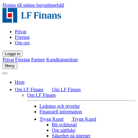
Hoppa till sidans huvudinnehåll
Privat
Företag
Om oss
Logga in
Privat
Företag
Partner
Kundkännedom
Meny
Hem
Om LF Finans
Om LF Finans
Om LF Finans
Ledning och styrelse
Finansiell information
Trygg Kund
Trygg Kund
Bli svårlurad
Om nätfiske
Säkerhet på internet