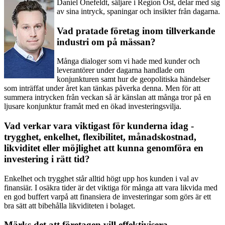
Daniel Önefeldt, säljare i Region Öst, delar med sig
av sina intryck, spaningar och insikter från dagarna.
Vad pratade företag inom tillverkande
industri om på mässan?
Många dialoger som vi hade med kunder och
leverantörer under dagarna handlade om
konjunkturen samt hur de geopolitiska händelser
som inträffat under året kan tänkas påverka denna. Men för att
summera intrycken från veckan så är känslan att många tror på en
ljusare konjunktur framåt med en ökad investeringsvilja.
Vad verkar vara viktigast för kunderna idag -
trygghet, enkelhet, flexibilitet, månadskostnad,
likviditet eller möjlighet att kunna genomföra en
investering i rätt tid?
Enkelhet och trygghet står alltid högt upp hos kunden i val av
finansiär. I osäkra tider är det viktiga för många att vara likvida med
en god buffert varpå att finansiera de investeringar som görs är ett
bra sätt att bibehålla likviditeten i bolaget.
Märks det att företagen vill effektivisera,