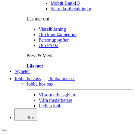
Mobilt BankID
Säkra kortbetalningar
Läs mer om
Visselblåsning
Om kundkännedom
Personuppgifter
Om PSD2
Press & Media
Läs mer
Nyheter
Jobba hos oss
Jobba hos oss
Jobba hos oss
Vi som arbetsgivare
Våra medarbetare
Lediga jobb
Sök