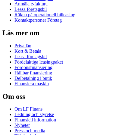
Anmäla e-faktura
Leasa företagsbil
Räkna på operationell billeasing
Kontaktpersoner Företag
Läs mer om
Privatlån
Kort & Betala
Leasa företagsbil
Fördelaktiga leasingpaket
Fordonsfinansiering
Hållbar finansiering
Delbetalning i butik
Finansiera maskin
Om oss
Om LF Finans
Ledning och styrelse
Finansiell information
Nyheter
Press och media