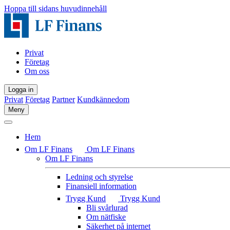
Hoppa till sidans huvudinnehåll
Privat
Företag
Om oss
Logga in
Privat
Företag
Partner
Kundkännedom
Meny
Hem
Om LF Finans
Om LF Finans
Om LF Finans
Ledning och styrelse
Finansiell information
Trygg Kund
Trygg Kund
Bli svårlurad
Om nätfiske
Säkerhet på internet