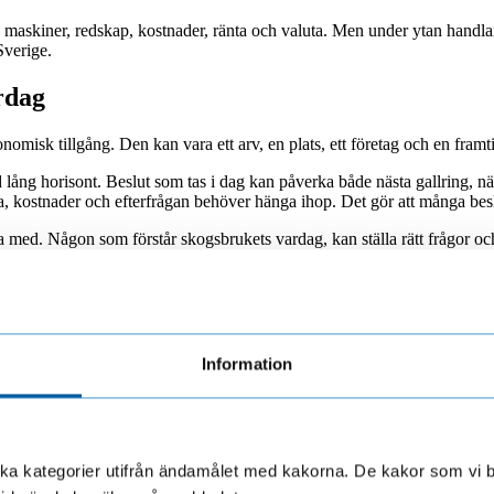
: maskiner, redskap, kostnader, ränta och valuta. Men under ytan handlar
Sverige.
rdag
nomisk tillgång. Den kan vara ett arv, en plats, ett företag och en fra
ng horisont. Beslut som tas i dag kan påverka både nästa gallring, näst
, kostnader och efterfrågan behöver hänga ihop. Det gör att många bes
ta med. Någon som förstår skogsbrukets vardag, kan ställa rätt frågor och 
ruket
Information
sig igen, fortsätter Bjarte.
behöver planeras i rätt tid. Maskiner och redskap behöver räcka till. Rä
ör andra handlar det om att räkna på hur befintliga maskiner kan använd
olika kategorier utifrån ändamålet med kakorna. De kakor som vi 