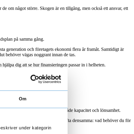
 de om något större. Skogen är en tillgång, men också ett ansvar, ett
mtidsplan på samma gång.
a generation och företagets ekonomi flera år framåt. Samtidigt är
lut behöver vägas noggrant innan de tas.
hjälpa dig att se hur finansieringen passar in i helheten.
Om
tt utrustning kan göra skillnad för både kapacitet och lönsamhet.
as bättre. Oavsett läge blir frågan ofta densamma: vad behöver du för
beskriver under kategorin