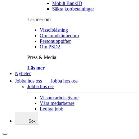
Mobilt BankID
Säkra kortbetalningar
Läs mer om
Visselblåsning
Om kundkännedom
Personuppgifter
Om PSD2
Press & Media
Läs mer
Nyheter
Jobba hos oss
Jobba hos oss
Jobba hos oss
Vi som arbetsgivare
Våra medarbetare
Lediga jobb
Sök