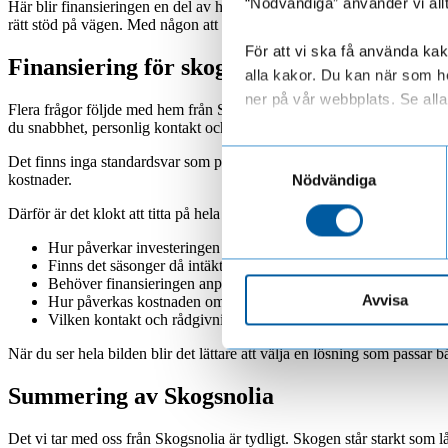
“Nödvändiga” använder vi all
Här blir finansieringen en del av helheten. Det handlar inte bara om r
rätt stöd på vägen. Med någon att resonera med blir det lättare att se 
För att vi ska få använda kako
Finansiering för skogsägare och entrepren
alla kakor. Du kan när som he
ner på vår webbplats. Se alla 
Flera frågor följde med hem från Skogsnolia. Hur påverkar kronan pri
du snabbhet, personlig kontakt och ränta när ett större beslut närmar s
Läs mer om hur vi behandl
Samtyckesval
Det finns inga standardsvar som passar alla. En skogsägare kan behö
kostnader.
Nödvändiga
Därför är det klokt att titta på hela kalkylen innan du bestämmer dig. 
Hur påverkar investeringen ditt kassaflöde under året?
Finns det säsonger då intäkter eller kostnader varierar mer?
Behöver finansieringen anpassas efter uppdrag eller avtal?
Avvisa
Hur påverkas kostnaden om valuta, ränta eller leveranstid ändr
Vilken kontakt och rådgivning behöver du före, under och efter
När du ser hela bilden blir det lättare att välja en lösning som passar 
Summering av Skogsnolia
Det vi tar med oss från Skogsnolia är tydligt. Skogen står starkt som 