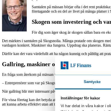
Samtalen på mässan börjar ofta i det rent praktiska
företagande och en del av livet på många platser i 
Skogen som investering och va
För dig som äger skog är skogen sällan bara en eko
Det märktes i samtalen på Skogsnolia. Många pratade om skogen med lå
vardagen konkret. Maskiner ska fungera. Uppdrag ska planeras. Ränta
Därför kan det vara värdefullt att ha någon kunnig och pålitlig att pra
Gallring, maskiner och kapacitet i skogsb
En fråga som återkom på mässan var gallring.
Samtycke
– Entreprenörer som var på Skogsnolia var glada över att gallring lönar 
När gallring blir mer intressant påverkar det också vardagen. Uppdrag 
Inställningar för kakor
För vissa företag kan det betyda att maskinparken behöver ses över. F
att kunna arbeta effektivt utan att ta större risk än nödvändigt?
Vi har delat in våra kakor i 