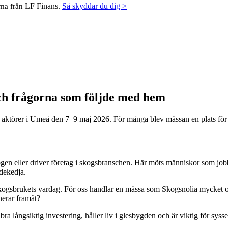
LF Finans.
Så skyddar du dig >
mma från
och frågorna som följde med hem
 aktörer i Umeå den 7–9 maj 2026. För många blev mässan en plats för 
kogen eller driver företag i skogsbranschen. Här möts människor som jo
dekedja.
a skogsbrukets vardag. För oss handlar en mässa som Skogsnolia mycket
nerar framåt?
ra långsiktig investering, håller liv i glesbygden och är viktig för syss