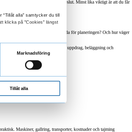
ch hur snabbt du behöver fatta beslut. Minst lika viktigt är att du får
företaget och vardagen.
Tillåt alla” samtycker du till
tt klicka på ”Cookies” längst
ommarens stopp i massaindustrin betyda för planeringen? Och hur väger
 kan behöva väga maskinkapacitet mot uppdrag, beläggning och
Marknadsföring
Tillåt alla
raktisk. Maskiner, gallring, transporter, kostnader och tajming