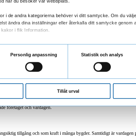
tid när du besöker vår webbplats.
äntan. Det handlar också om betalningsplan, kassaflöde, säsong, uppdrag o
alternativen, förstå konsekvenserna och fatta ett beslut som passar både 
r i de andra kategorierna behöver vi ditt samtycke. Om du väljer “
örer
lst ändra dina inställningar eller återkalla ditt samtycke genom a
kakor i flik Information.
set på maskiner och utrustning när euro och dollar rör sig? Vad kan s
ig?
ar personuppgifter när du besöker vår webbplats
va tänka på långsiktigt värde, avverkning och skötsel. En entreprenör
Personlig anpassning
Statistik och analys
Några frågor kan vara bra att ha med sig:
Tillåt urval
as?
 beslutet?
både företaget och vardagen.
långsiktig tillgång och som kraft i många bygder. Samtidigt är vardagen p