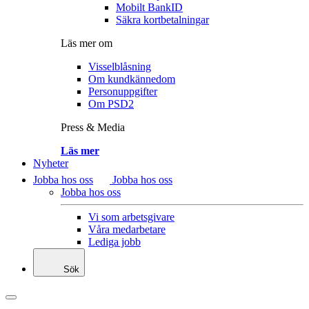
Mobilt BankID
Säkra kortbetalningar
Läs mer om
Visselblåsning
Om kundkännedom
Personuppgifter
Om PSD2
Press & Media
Läs mer
Nyheter
Jobba hos oss
Jobba hos oss
Jobba hos oss
Vi som arbetsgivare
Våra medarbetare
Lediga jobb
Sök