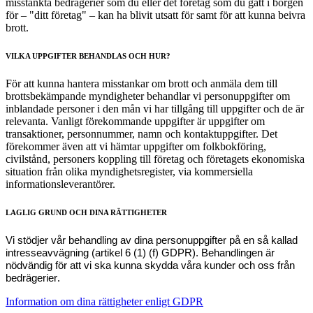
misstänkta bedrägerier som du eller det företag som du gått i borgen
för – "ditt företag" – kan ha blivit utsatt för samt för att kunna beivra
brott.
VILKA UPPGIFTER BEHANDLAS OCH HUR?
För att kunna hantera misstankar om brott och anmäla dem till
brottsbekämpande myndigheter behandlar vi personuppgifter om
inblandade personer i den mån vi har tillgång till uppgifter och de är
relevanta. Vanligt förekommande uppgifter är uppgifter om
transaktioner, personnummer, namn och kontaktuppgifter. Det
förekommer även att vi hämtar uppgifter om folkbokföring,
civilstånd, personers koppling till företag och företagets ekonomiska
situation från olika myndighetsregister, via kommersiella
informationsleverantörer.
LAGLIG GRUND OCH DINA RÄTTIGHETER
Vi stödjer vår behandling av dina personuppgifter på en så kallad
intresseavvägning (artikel 6 (1) (f) GDPR). Behandlingen är
nödvändig för att vi ska kunna skydda våra kunder och oss från
.
bedrägerier
Information om dina rättigheter enligt GDPR