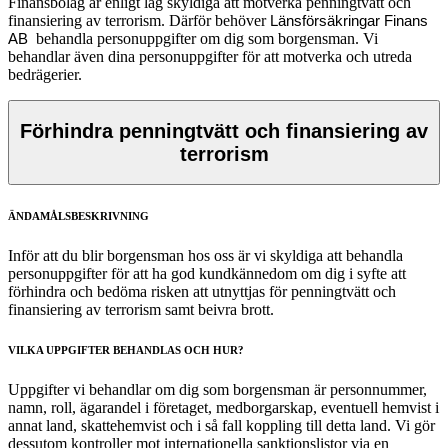
Finansbolag är enligt lag skyldiga att motverka penningtvätt och
finansiering av terrorism. Därför behöver
Länsförsäkringar Finans
behandla personuppgifter om dig som borgensman. Vi
AB
behandlar även dina personuppgifter för att motverka och utreda
bedrägerier.
Förhindra penningtvätt och finansiering av
terrorism
ÄNDAMÅLSBESKRIVNING
​Inför att du blir borgensman hos oss är vi skyldiga att behandla
personuppgifter för att ha god kundkännedom om dig i syfte att
förhindra och bedöma risken att utnyttjas för penningtvätt och
finansiering av terrorism samt beivra brott.
VILKA UPPGIFTER BEHANDLAS OCH HUR?
Uppgifter vi behandlar om dig som borgensman är personnummer,
namn, roll, ägarandel i företaget, medborgarskap, eventuell hemvist i
annat land, skattehemvist och i så fall koppling till detta land. Vi gör
dessutom kontroller mot internationella sanktionslistor via en