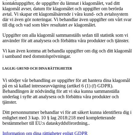
kontaktuppgifter, de uppgifter du lämnat i klagomålet, vad ditt
klagomål avser, datum för klagomålet och uppgifter om berörda
avtal. Vi skapar ett klagomålsärende i våra kund- och avtalssystem
där vi även gör noteringar. Vi behandlar även uppgifter om vårt svar
till dig och vad som blev resultatet av klagomålet.
Uppgifter om alla klagomål sammanställs sedan till statistik som vi
använder för att analysera och förbättra våra produkter och tjänster.
Vi kan även komma att behandla uppgifter om dig och ditt klagomål
i samband med domstolsprövningar.
LAGLIG GRUND OCH DINA RÄTTIGHETER
Vi stödjer vår behandling av uppgifter för att hantera dina klagomål
på en så kallad intresseavvägning (artikel 6 (1) (f) GDPR).
Behandlingen är nödvändig för att vi ska kunna sammanställa
underlag i syfte att analysera och förbättra våra produkter och
tjänster.
Ditt personnummer behandlar vi för att säkert kunna identifiera dig i
enlighet med 3 kap. 10 § lag 2018:218 med kompletterande
bestämmelser till EU:s dataskyddsförordning..
Information om dina rättigheter enligt GDPR