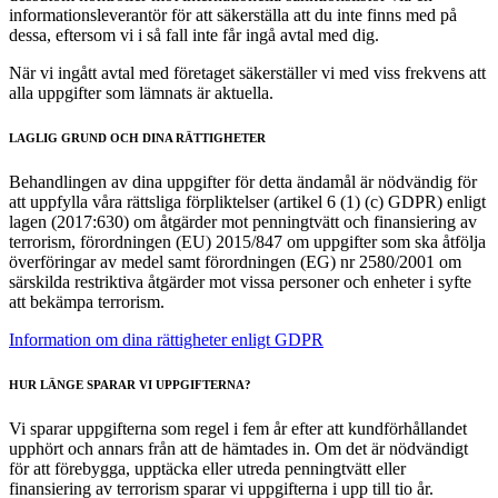
informationsleverantör för att säkerställa att du inte finns med på
dessa, eftersom vi i så fall inte får ingå avtal med dig.
När vi ingått avtal med företaget säkerställer vi med viss frekvens att
alla uppgifter som lämnats är aktuella.
LAGLIG GRUND OCH DINA RÄTTIGHETER
Behandlingen av dina uppgifter för detta ändamål är nödvändig för
att uppfylla våra rättsliga förpliktelser (artikel 6 (1) (c) GDPR) enligt
lagen (2017:630) om åtgärder mot penningtvätt och finansiering av
terrorism, förordningen (EU) 2015/847 om uppgifter som ska åtfölja
överföringar av medel samt förordningen (EG) nr 2580/2001 om
särskilda restriktiva åtgärder mot vissa personer och enheter i syfte
att bekämpa terrorism.
Information om dina rättigheter enligt GDPR
HUR LÄNGE SPARAR VI UPPGIFTERNA?
​Vi sparar uppgifterna som regel i fem år efter att kundförhållandet
upphört och annars från att de hämtades in. Om det är nödvändigt
för att förebygga, upptäcka eller utreda penningtvätt eller
finansiering av terrorism sparar vi uppgifterna i upp till tio år.