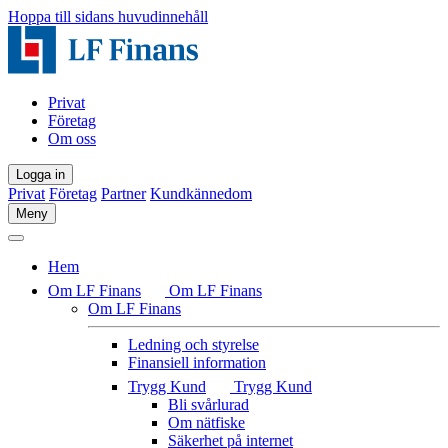
Hoppa till sidans huvudinnehåll
Privat
Företag
Om oss
Logga in
Privat
Företag
Partner
Kundkännedom
Meny
Hem
Om LF Finans
Om LF Finans
Om LF Finans
Ledning och styrelse
Finansiell information
Trygg Kund
Trygg Kund
Bli svårlurad
Om nätfiske
Säkerhet på internet