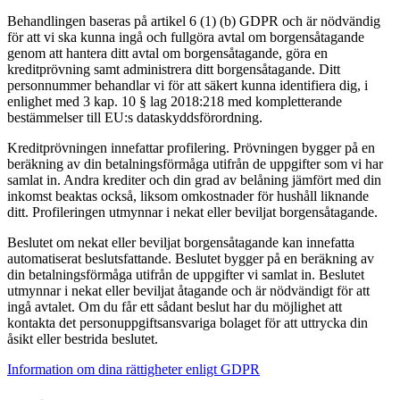
Behandlingen baseras på artikel 6 (1) (b) GDPR och är nödvändig
för att vi ska kunna ingå och fullgöra avtal om borgensåtagande
genom att hantera ditt avtal om borgensåtagande, göra en
kreditprövning samt administrera ditt borgensåtagande. Ditt
personnummer behandlar vi för att säkert kunna identifiera dig, i
enlighet med 3 kap. 10 § lag 2018:218 med kompletterande
bestämmelser till EU:s dataskyddsförordning.
Kreditprövningen innefattar profilering. Prövningen bygger på en
beräkning av din betalningsförmåga utifrån de uppgifter som vi har
samlat in. Andra krediter och din grad av belåning jämfört med din
inkomst beaktas också, liksom omkostnader för hushåll liknande
ditt. Profileringen utmynnar i nekat eller beviljat borgensåtagande.
Beslutet om nekat eller beviljat borgensåtagande kan innefatta
automatiserat beslutsfattande. Beslutet bygger på en beräkning av
din betalningsförmåga utifrån de uppgifter vi samlat in. Beslutet
utmynnar i nekat eller beviljat åtagande och är nödvändigt för att
ingå avtalet. Om du får ett sådant beslut har du möjlighet att
kontakta det personuppgiftsansvariga bolaget för att uttrycka din
åsikt eller bestrida beslutet.
Information om dina rättigheter enligt GDPR