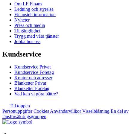
Om LF Finans
Ledning och styrelse
Finansiell information
Nyheter
Press och media
Tillgänglighet
Trygg med våra tjänster
Jobba hos oss
Kundservice
Kundservice Privat
Kundservice Företag
Kontor och adresser
Blanketter Privat
Blanketter Företag
Vad kan vi göra bättre?
Till toppen
Personuppgifter
Cookies
Användarvillkor
Visselblåsning
En del av
länsförsäkringsgruppen
...