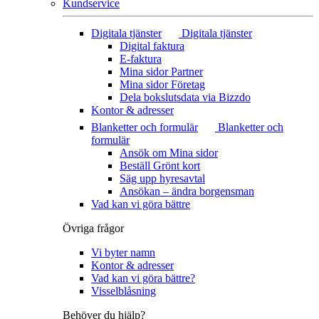
Kundservice
Digitala tjänster
Digitala tjänster
Digital faktura
E-faktura
Mina sidor Partner
Mina sidor Företag
Dela bokslutsdata via Bizzdo
Kontor & adresser
Blanketter och formulär
Blanketter och
formulär
Ansök om Mina sidor
Beställ Grönt kort
Säg upp hyresavtal
Ansökan – ändra borgensman
Vad kan vi göra bättre
Övriga frågor
Vi byter namn
Kontor & adresser
Vad kan vi göra bättre?
Visselblåsning
Behöver du hjälp?