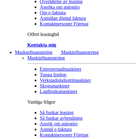
Överlåtelse av leasing
Ansöka om autogiro
Om e-faktura
Anmälan digital faktura
Kontaktpersoner Företag
Offert leasingbil
Kontakta mig
Maskinfinansiering
Maskinfinansiering
Maskinfinansiering
Entreprenadmaskiner
Tunga fordon
Verkstadsindustrimaskiner
Skogsmaskiner
Lantbruksmaskiner
Vanliga frågor
Så funkar leasing
Så funkar avbetalning
Ansök om autogiro
Anmäl e-faktura
Kontaktpersoner Företag