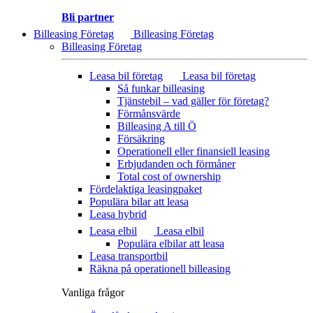
Bli partner
Billeasing Företag
Billeasing Företag
Billeasing Företag
Leasa bil företag
Leasa bil företag
Så funkar billeasing
Tjänstebil – vad gäller för företag?
Förmånsvärde
Billeasing A till Ö
Försäkring
Operationell eller finansiell leasing
Erbjudanden och förmåner
Total cost of ownership
Fördelaktiga leasingpaket
Populära bilar att leasa
Leasa hybrid
Leasa elbil
Leasa elbil
Populära elbilar att leasa
Leasa transportbil
Räkna på operationell billeasing
Vanliga frågor