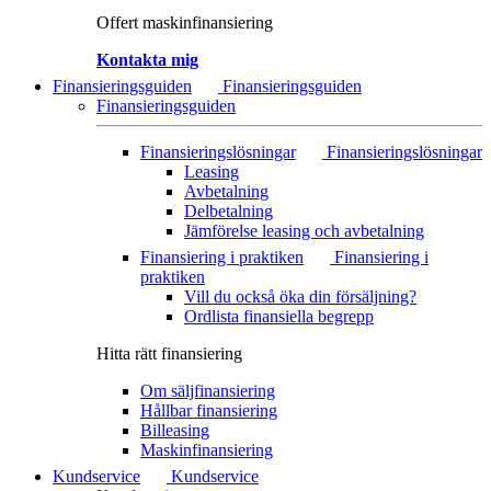
Offert maskinfinansiering
Kontakta mig
Finansieringsguiden
Finansieringsguiden
Finansieringsguiden
Finansieringslösningar
Finansieringslösningar
Leasing
Avbetalning
Delbetalning
Jämförelse leasing och avbetalning
Finansiering i praktiken
Finansiering i
praktiken
Vill du också öka din försäljning?
Ordlista finansiella begrepp
Hitta rätt finansiering
Om säljfinansiering
Hållbar finansiering
Billeasing
Maskinfinansiering
Kundservice
Kundservice