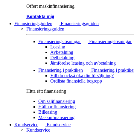
Offert maskinfinansiering
Kontakta mig
Finansieringsguiden
Finansieringsguiden
Finansieringsguiden
Finansieringslösningar
Finansieringslösningar
Leasing
Avbetalning
Delbetalning
Jämförelse leasing och avbetalning
Finansiering i praktiken
Finansiering i praktike
Vill du också öka din försäljning?
Ordlista finansiella begrepp
Hitta rätt finansiering
Om säljfinansiering
Hållbar finansiering
Billeasing
Maskinfinansiering
Kundservice
Kundservice
Kundservice