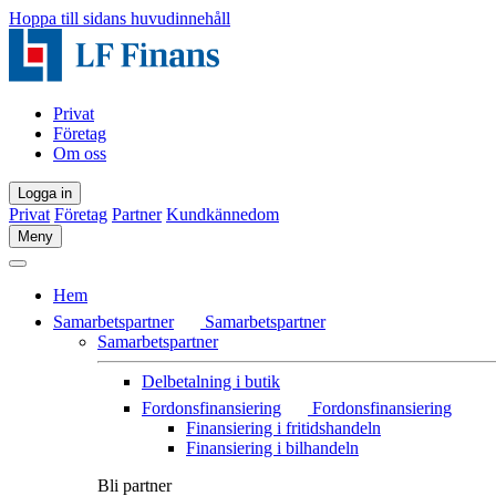
Hoppa till sidans huvudinnehåll
Privat
Företag
Om oss
Logga in
Privat
Företag
Partner
Kundkännedom
Meny
Hem
Samarbetspartner
Samarbetspartner
Samarbetspartner
Delbetalning i butik
Fordonsfinansiering
Fordonsfinansiering
Finansiering i fritidshandeln
Finansiering i bilhandeln
Bli partner