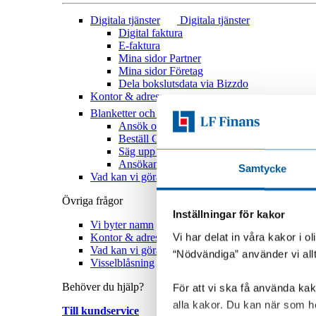
Digitala tjänster
Digitala tjänster
Digital faktura
E-faktura
Mina sidor Partner
Mina sidor Företag
Dela bokslutsdata via Bizzdo
Kontor & adresser
Blanketter och formulär
Blanketter och formul
Ansök om Mina sidor
Beställ Grönt kort
Säg upp hyresavtal
Ansökan – ändra borgensman
Samtycke
Vad kan vi göra bättre
Övriga frågor
Inställningar för kakor
Vi byter namn
Vi har delat in våra kakor i 
Kontor & adresser
Vad kan vi göra bättre?
“Nödvändiga” använder vi all
Visselblåsning
Behöver du hjälp?
För att vi ska få använda kako
alla kakor. Du kan när som he
Till kundservice