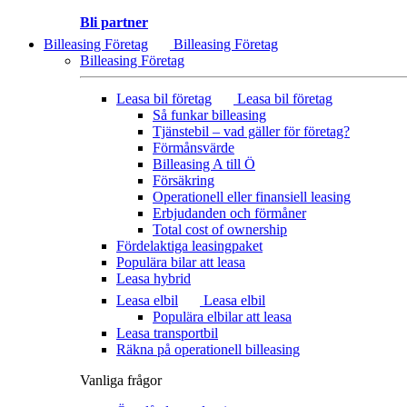
Bli partner
Billeasing Företag
Billeasing Företag
Billeasing Företag
Leasa bil företag
Leasa bil företag
Så funkar billeasing
Tjänstebil – vad gäller för företag?
Förmånsvärde
Billeasing A till Ö
Försäkring
Operationell eller finansiell leasing
Erbjudanden och förmåner
Total cost of ownership
Fördelaktiga leasingpaket
Populära bilar att leasa
Leasa hybrid
Leasa elbil
Leasa elbil
Populära elbilar att leasa
Leasa transportbil
Räkna på operationell billeasing
Vanliga frågor