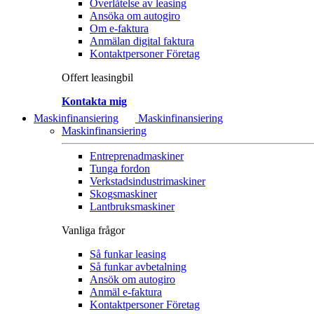
Överlåtelse av leasing
Ansöka om autogiro
Om e-faktura
Anmälan digital faktura
Kontaktpersoner Företag
Offert leasingbil
Kontakta mig
Maskinfinansiering
Maskinfinansiering
Maskinfinansiering
Entreprenadmaskiner
Tunga fordon
Verkstadsindustrimaskiner
Skogsmaskiner
Lantbruksmaskiner
Vanliga frågor
Så funkar leasing
Så funkar avbetalning
Ansök om autogiro
Anmäl e-faktura
Kontaktpersoner Företag