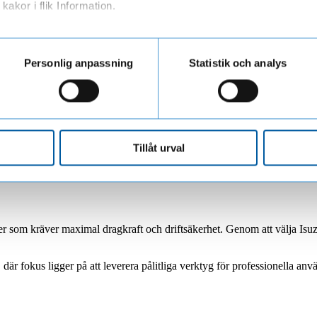
kakor i flik Information.
ar personuppgifter när du besöker vår webbplats
Personlig anpassning
Statistik och analys
LF Finans.
Så skyddar du dig >
mma från
Tillåt urval
eter som kräver maximal dragkraft och driftsäkerhet. Genom att välja Isuzu
 där fokus ligger på att leverera pålitliga verktyg för professionella anv