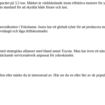
acitet på 3,5 ton. Märket är världsledande inom effektiva motorer för
 standard för att skydda både förare och last.
uvudkontor i Yokohama. Isuzu har ett globalt rykte för att producera m
vslängd och låga driftskostnader.
n med strategiska allianser med bland annat Toyota. Man har även ett 
ikstäckande servicenätverk anpassat för yrkeskunder.
rdon eller märke du är intresserad av. Här ser du en eller fler av de populä