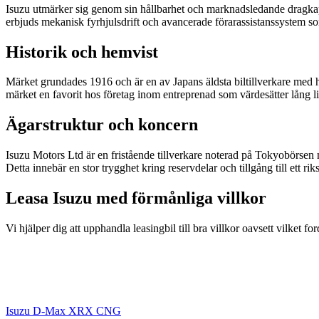
Isuzu utmärker sig genom sin hållbarhet och marknadsledande dragkap
erbjuds mekanisk fyrhjulsdrift och avancerade förarassistanssystem som
Historik och hemvist
Märket grundades 1916 och är en av Japans äldsta biltillverkare med h
märket en favorit hos företag inom entreprenad som värdesätter lång li
Ägarstruktur och koncern
Isuzu Motors Ltd är en fristående tillverkare noterad på Tokyobörse
Detta innebär en stor trygghet kring reservdelar och tillgång till ett r
Leasa Isuzu med förmånliga villkor
Vi hjälper dig att upphandla leasingbil till bra villkor oavsett vilket fo
Isuzu D-Max XRX CNG