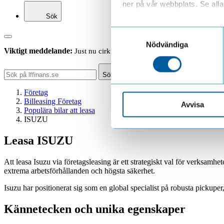
ner på vår webbplats. Se alla 
Sök
Läs mer om hur vi behandl
Samtyckesval
Nödvändiga
Viktigt meddelande:
Just nu cirkulerar falska sms som ser ut att ko
Sök
Företag
Billeasing Företag
Avvisa
Populära bilar att leasa
ISUZU
Leasa ISUZU
Att leasa Isuzu via företagsleasing är ett strategiskt val för verksamh
extrema arbetsförhållanden och högsta säkerhet.
Isuzu har positionerat sig som en global specialist på robusta pickuper,
Kännetecken och unika egenskaper