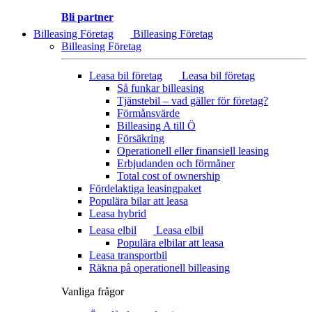
Bli partner
Billeasing Företag
Billeasing Företag
Billeasing Företag
Leasa bil företag
Leasa bil företag
Så funkar billeasing
Tjänstebil – vad gäller för företag?
Förmånsvärde
Billeasing A till Ö
Försäkring
Operationell eller finansiell leasing
Erbjudanden och förmåner
Total cost of ownership
Fördelaktiga leasingpaket
Populära bilar att leasa
Leasa hybrid
Leasa elbil
Leasa elbil
Populära elbilar att leasa
Leasa transportbil
Räkna på operationell billeasing
Vanliga frågor