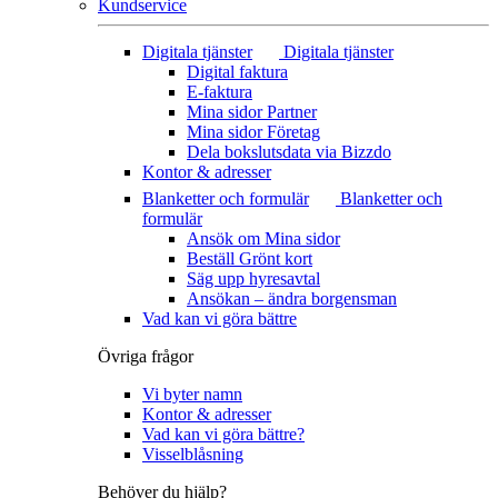
Kundservice
Digitala tjänster
Digitala tjänster
Digital faktura
E-faktura
Mina sidor Partner
Mina sidor Företag
Dela bokslutsdata via Bizzdo
Kontor & adresser
Blanketter och formulär
Blanketter och
formulär
Ansök om Mina sidor
Beställ Grönt kort
Säg upp hyresavtal
Ansökan – ändra borgensman
Vad kan vi göra bättre
Övriga frågor
Vi byter namn
Kontor & adresser
Vad kan vi göra bättre?
Visselblåsning
Behöver du hjälp?