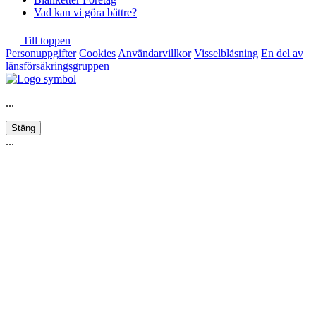
Vad kan vi göra bättre?
Till toppen
Personuppgifter
Cookies
Användarvillkor
Visselblåsning
En del av
länsförsäkringsgruppen
...
Stäng
...