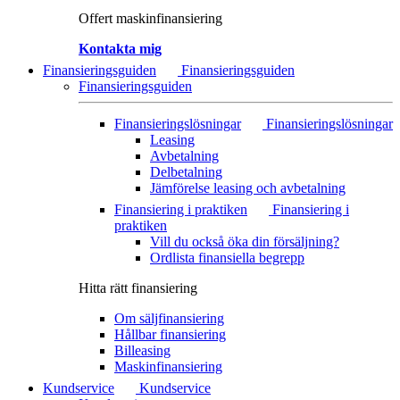
Offert maskinfinansiering
Kontakta mig
Finansieringsguiden
Finansieringsguiden
Finansieringsguiden
Finansieringslösningar
Finansieringslösningar
Leasing
Avbetalning
Delbetalning
Jämförelse leasing och avbetalning
Finansiering i praktiken
Finansiering i
praktiken
Vill du också öka din försäljning?
Ordlista finansiella begrepp
Hitta rätt finansiering
Om säljfinansiering
Hållbar finansiering
Billeasing
Maskinfinansiering
Kundservice
Kundservice