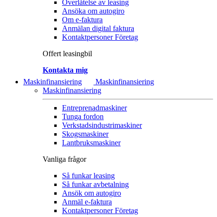
Överlåtelse av leasing
Ansöka om autogiro
Om e-faktura
Anmälan digital faktura
Kontaktpersoner Företag
Offert leasingbil
Kontakta mig
Maskinfinansiering
Maskinfinansiering
Maskinfinansiering
Entreprenadmaskiner
Tunga fordon
Verkstadsindustrimaskiner
Skogsmaskiner
Lantbruksmaskiner
Vanliga frågor
Så funkar leasing
Så funkar avbetalning
Ansök om autogiro
Anmäl e-faktura
Kontaktpersoner Företag