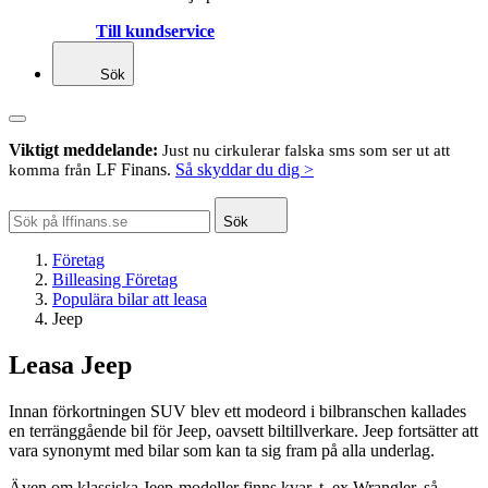
Till kundservice
Sök
Viktigt meddelande:
Just nu cirkulerar falska sms som ser ut att
LF Finans.
Så skyddar du dig >
komma från
Sök
Företag
Billeasing Företag
Populära bilar att leasa
Jeep
Leasa Jeep
Innan förkortningen SUV blev ett modeord i bilbranschen kallades
en terränggående bil för Jeep, oavsett biltillverkare. Jeep fortsätter att
vara synonymt med bilar som kan ta sig fram på alla underlag.
Även om klassiska Jeep-modeller finns kvar, t. ex Wrangler, så