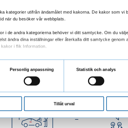
olika kategorier utifrån ändamålet med kakorna. De kakor som vi 
tid när du besöker vår webbplats.
 eller enligt de instruktioner som anges i platsannonsen.
r i de andra kategorierna behöver vi ditt samtycke. Om du väljer “
lst ändra dina inställningar eller återkalla ditt samtycke genom a
kakor i flik Information.
ar personuppgifter när du besöker vår webbplats
Personlig anpassning
Statistik och analys
hållbarhet är i fokus. Läs mer om våra värderingar och karriärmöjlighete
ika. Här får du träffa några av våra medarbetare som berättar om vad d
Tillåt urval