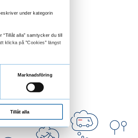
beskriver under kategorin
Tillåt alla” samtycker du till
tt klicka på ”Cookies” längst
Marknadsföring
r.
e gör här hos oss.
Tillåt alla