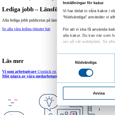
Inställningar för kakor
Lediga jobb – Länsförsäkringar
Vi har delat in våra kakor i 
“Nödvändiga” använder vi all
Alla lediga jobb publiceras på lansforsakringar.se. Ansök via hemsidan
Se alla våra lediga tjänster här
För att vi ska få använda kako
alla kakor. Du kan när som he
ner på vår webbplats. Se alla 
Läs mer om hur vi behandl
Samtyckesval
Läs mer
Nödvändiga
Vi som arbetsgivare
Upptäck en arbetsplats där hälsa, mångfald och 
Möt några av våra medarbetare
Människorna är vad som gör oss un
Avvisa