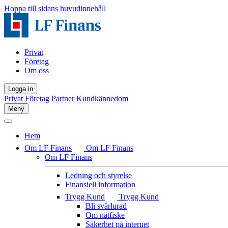
Hoppa till sidans huvudinnehåll
Privat
Företag
Om oss
Logga in
Privat
Företag
Partner
Kundkännedom
Meny
Hem
Om LF Finans
Om LF Finans
Om LF Finans
Ledning och styrelse
Finansiell information
Trygg Kund
Trygg Kund
Bli svårlurad
Om nätfiske
Säkerhet på internet