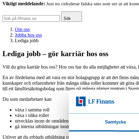
Viktigt meddelande:
Just nu cirkulerar falska sms som ser ut att ko
Sök
Om oss
Jobba hos oss
Lediga jobb
Lediga jobb – gör karriär hos oss
Vill du göra karriär hos oss? Hos oss har du alla möjligheter att växa, 
En av fördelarna med att vara en stor bolagsgrupp är att det finns mång
kunskaper och erfarenheter från många olika roller kommer att göra ditt 
till ett länsförsäkringsbolag som finns på många platser runtom i Sveri
Du som medarbetare kan
växa i samma roll
växa i olika roller
utvecklas inom de områden du vill
Samtycke
gå interna utbildningar inom verksamheten.
Utöver att du erbjuds utbildning och kompetensutveckling i vår regi 