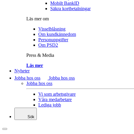
Mobilt BankID
Säkra kortbetalningar
Läs mer om
Visselblåsning
Om kundkännedom
Personuppgifter
Om PSD2
Press & Media
Läs mer
Nyheter
Jobba hos oss
Jobba hos oss
Jobba hos oss
Vi som arbetsgivare
Våra medarbetare
Lediga jobb
Sök