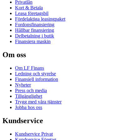
Privatlån
Kort & Betala
Leasa företagsbil
Fördelaktiga leasingpaket
Fordonsfinansiering
Hållbar finansiering
Delbetalning i butik
Finansiera maskin
Om oss
Om LF Finans
Ledning och styrelse
Finansiell information
Nyheter
Press och media
Tillgänglighet
Trygg med våra tjänster
Jobba hos oss
Kundservice
Kundservice Privat
Kundservice Företag