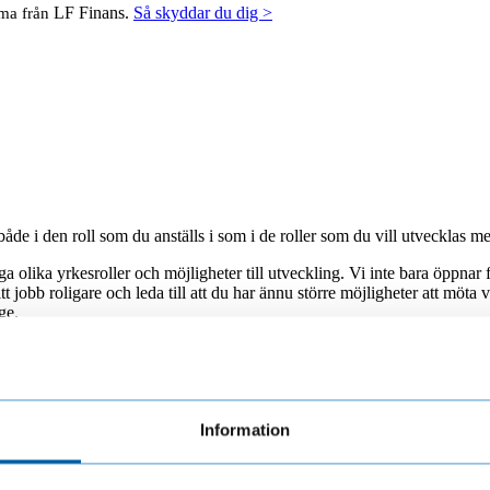
LF Finans.
Så skyddar du dig >
mma från
både i den roll som du anställs i som i de roller som du vill utvecklas m
a olika yrkesroller och möjligheter till utveckling. Vi inte bara öppnar 
jobb roligare och leda till att du har ännu större möjligheter att möta v
ge.
Information
kan du även delta i våra utbildningsprogram. Dessutom arbetar vi med 