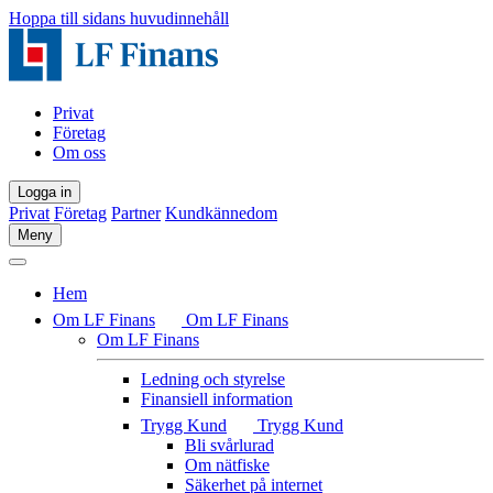
Hoppa till sidans huvudinnehåll
Privat
Företag
Om oss
Logga in
Privat
Företag
Partner
Kundkännedom
Meny
Hem
Om LF Finans
Om LF Finans
Om LF Finans
Ledning och styrelse
Finansiell information
Trygg Kund
Trygg Kund
Bli svårlurad
Om nätfiske
Säkerhet på internet