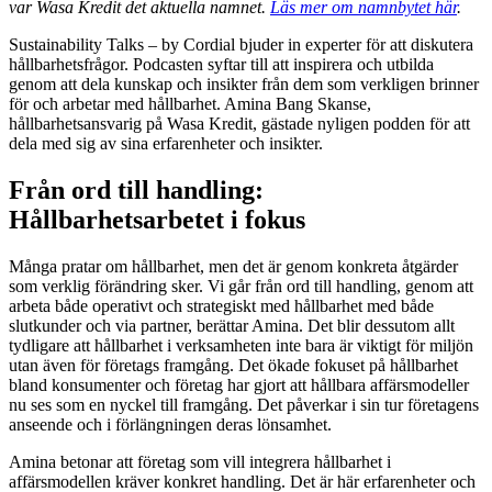
var Wasa Kredit det aktuella namnet.
Läs mer om namnbytet här
.
Sustainability Talks – by Cordial bjuder in experter för att diskutera
hållbarhetsfrågor. Podcasten syftar till att inspirera och utbilda
genom att dela kunskap och insikter från dem som verkligen brinner
för och arbetar med hållbarhet. Amina Bang Skanse,
hållbarhetsansvarig på Wasa Kredit, gästade nyligen podden för att
dela med sig av sina erfarenheter och insikter.
Från ord till handling:
Hållbarhetsarbetet i fokus
Många pratar om hållbarhet, men det är genom konkreta åtgärder
som verklig förändring sker. Vi går från ord till handling, genom att
arbeta både operativt och strategiskt med hållbarhet med både
slutkunder och via partner, berättar Amina. Det blir dessutom allt
tydligare att hållbarhet i verksamheten inte bara är viktigt för miljön
utan även för företags framgång. Det ökade fokuset på hållbarhet
bland konsumenter och företag har gjort att hållbara affärsmodeller
nu ses som en nyckel till framgång. Det påverkar i sin tur företagens
anseende och i förlängningen deras lönsamhet.
Amina betonar att företag som vill integrera hållbarhet i
affärsmodellen kräver konkret handling. Det är här erfarenheter och