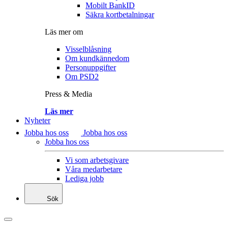
Mobilt BankID
Säkra kortbetalningar
Läs mer om
Visselblåsning
Om kundkännedom
Personuppgifter
Om PSD2
Press & Media
Läs mer
Nyheter
Jobba hos oss
Jobba hos oss
Jobba hos oss
Vi som arbetsgivare
Våra medarbetare
Lediga jobb
Sök