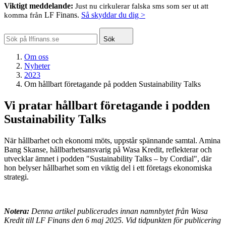
Viktigt meddelande:
Just nu cirkulerar falska sms som ser ut att
LF Finans.
Så skyddar du dig >
komma från
Sök
Om oss
Nyheter
2023
Om hållbart företagande på podden Sustainability Talks
Vi pratar hållbart företagande i podden
Sustainability Talks
När hållbarhet och ekonomi möts, uppstår spännande samtal. Amina
Bang Skanse, hållbarhetsansvarig på Wasa Kredit, reflekterar och
utvecklar ämnet i podden "Sustainability Talks – by Cordial", där
hon belyser hållbarhet som en viktig del i ett företags ekonomiska
strategi.
Notera:
Denna artikel publicerades innan namnbytet från Wasa
Kredit till LF Finans den 6 maj 2025. Vid tidpunkten för publicering