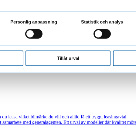
Vill ni utforska hur trygg och enkel finansiering kan stärka din affär, 
ar personuppgifter när du besöker vår webbplats
Personlig anpassning
Statistik och analys
 dig att hitta en lösning som passar er verksamhet.
Tillåt urval
u leasa vilket bilmärke du vill och alltid få ett tryggt leasingavtal.
pt samarbete med generalagenten. Ett urval av modeller där kvalitet möter