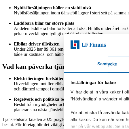
Nybilsförsäljningen håller en stabil nivå
Nybilsförsäljningen inom tjänstebil ligger i stort sett på samma n
Laddbara bilar tar större plats
Andelen laddbara bilar fortsätter att öka. Hittills under året 
pekar utvecklingen tydligt mot ökad elektrifiering.
Elbilar driver tillväxten
Under 2025 har 89 361 rena elbilar registrerats. Det är en öknin
både ur kostnads- och hållbarhetsperspektiv.
Samtycke
Vad kan påverka tjänstebilsmarknaden 20
Elektrifieringen fortsätter – men inte utan utmaningar
Inställningar för kakor
Utvecklingen mot fler elbilar väntas fortsätta även 2026. Samti
och därmed tempot i omställningen.
Vi har delat in våra kakor i 
“Nödvändiga” använder vi all
Regelverk och politiska beslut får stor betydelse
Beslut från myndigheter och politiska utspel kan snabbt förändr
planerar sina nästa tjänstebilar.
För att vi ska få använda kako
alla kakor. Du kan när som he
Tjänstebilsmarknaden 2025 präglas av stabil nybilsförsäljning och en t
beslut. För företag blir det viktigt att följa marknaden nära och väga i
ner på vår webbplats. Se alla 