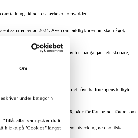
 en omställningstid och osäkerheter i omvärlden.
,4 procent samma period 2024. Även om laddhybrider minskar något,
n position som ett naturligt alternativ för många tjänstebilsköpare,
Om
r. Om värdeutvecklingen försvagas kan det påverka företagens kalkyler
beskriver under kategorin
att vara viktiga att följa under 2026, både för företag och förare som
Tillåt alla” samtycker du till
tt klicka på ”Cookies” längst
 mer av faktorer som begagnatmarknadens utveckling och politiska
nansieras.