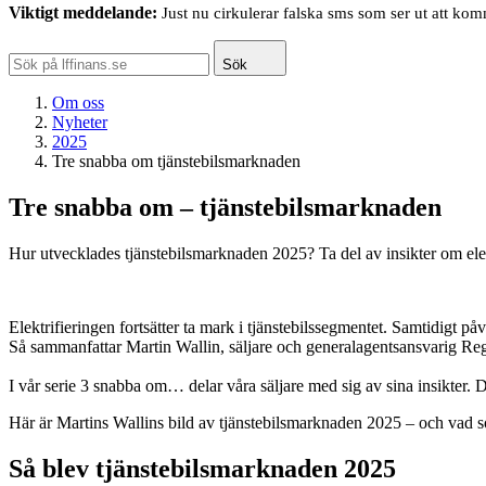
Viktigt meddelande:
Just nu cirkulerar falska sms som ser ut att ko
Sök
Om oss
Nyheter
2025
Tre snabba om tjänstebilsmarknaden
Tre snabba om – tjänstebilsmarknaden
Hur utvecklades tjänstebilsmarknaden 2025? Ta del av insikter om ele
Elektrifieringen fortsätter ta mark i tjänstebilssegmentet. Samtidigt 
Så sammanfattar Martin Wallin, säljare och generalagentsansvarig Re
I vår serie 3 snabba om… delar våra säljare med sig av sina insikter. 
Här är Martins Wallins bild av tjänstebilsmarknaden 2025 – och vad 
Så blev tjänstebilsmarknaden 2025