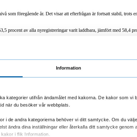
ivå som föregående år. Det visar att efterfrågan är fortsatt stabil, trots
har 63,5 procent av alla nyregistreringar varit laddbara, jämfört med 58
g med cirka sju procent jämfört med året innan. Elbilen stärker därmed si
Information
26?
digt blir andrahandsvärdet på begagnade elbilar en allt viktigare fakto
olika kategorier utifrån ändamålet med kakorna. De kakor som vi 
tid när du besöker vår webbplats.
a förutsättningarna. Förmånsvärden, skatter och andra styrmedel kommer 
r i de andra kategorierna behöver vi ditt samtycke. Om du väljer “
lst ändra dina inställningar eller återkalla ditt samtycke genom a
ydlig ökning av elbilar. Elektrifieringen fortsätter, men påverkas allt
n både kostnader, regelverk och framtida värde när nästa tjänstebil ska fi
kakor i flik Information.