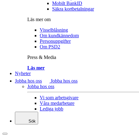
Mobilt BankID
Säkra kortbetalningar
Läs mer om
Visselblåsning
Om kundkännedom
Personuppgifter
Om PSD2
Press & Media
Läs mer
Nyheter
Jobba hos oss
Jobba hos oss
Jobba hos oss
Vi som arbetsgivare
Våra medarbetare
Lediga jobb
Sök