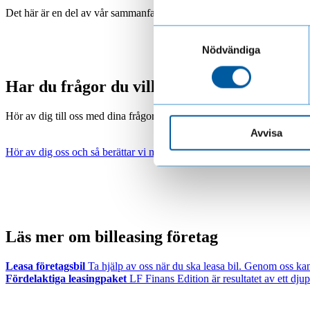
Det här är en del av vår sammanfattning av året – bransch för bransch. 
Läs mer om hur vi behandl
Samtyckesval
Nödvändiga
Har du frågor du vill ha svar på direkt?
Hör av dig till oss med dina frågor kring bilfinansiering, så hjälper vi
Avvisa
Hör av dig oss och så berättar vi mer
Läs mer om billeasing företag
Leasa företagsbil
Ta hjälp av oss när du ska leasa bil. Genom oss kan d
Fördelaktiga leasingpaket
LF Finans Edition är resultatet av ett dju