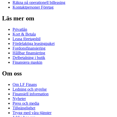
Räkna på operationell billeasing
Kontaktpersoner Företag
Läs mer om
Privatlån
Kort & Betala
Leasa företagsbil
Fördelaktiga leasingpaket
Fordonsfinansiering
Hållbar finansiering
Delbetalning i butik
Finansiera maskin
Om oss
Om LF Finans
Ledning och styrelse
Finansiell information
Nyheter
Press och media
Tillgänglighet
Trygg med våra tjänster