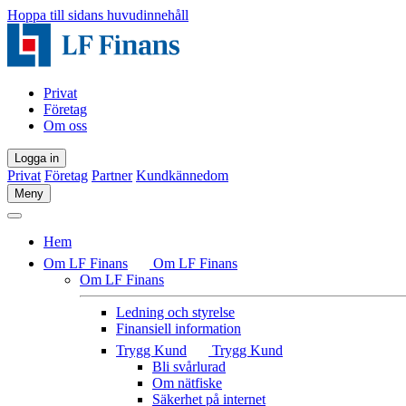
Hoppa till sidans huvudinnehåll
Privat
Företag
Om oss
Logga in
Privat
Företag
Partner
Kundkännedom
Meny
Hem
Om LF Finans
Om LF Finans
Om LF Finans
Ledning och styrelse
Finansiell information
Trygg Kund
Trygg Kund
Bli svårlurad
Om nätfiske
Säkerhet på internet