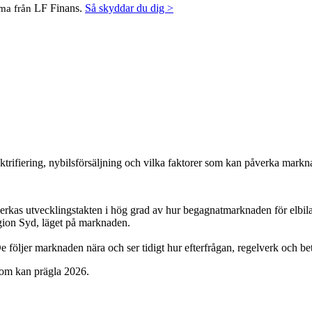
LF Finans.
Så skyddar du dig >
mma från
ktrifiering, nybilsförsäljning och vilka faktorer som kan påverka mark
påverkas utvecklingstakten i hög grad av hur begagnatmarknaden för elbila
gion Syd, läget på marknaden.
De följer marknaden nära och ser tidigt hur efterfrågan, regelverk och b
som kan prägla 2026.