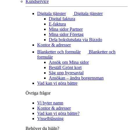
Kundservice
Digitala tjänster
Digitala tjänster
Digital faktura
E-faktura
Mina sidor Partner
Mina sidor Företag
Dela bokslutsdata via Bizzdo
Kontor & adresser
Blanketter och formulär
Blanketter och
formulär
Ansök om Mina sidor
Beställ Grönt kort
Säg upp hyresavtal
Ansökan – ändra borgensman
Vad kan vi göra bättre
Övriga frågor
Vi byter namn
Kontor & adresser
Vad kan vi göra bättre?
Visselblåsning
Behöver du hjälp?