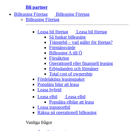
Bli partner
Billeasing Företag
Billeasing Företag
Billeasing Företag
Leasa bil företag
Leasa bil företag
Så funkar billeasing
Tjänstebil – vad gäller för företag?
Förmånsvärde
Billeasing A till Ö
Försäkring
Operationell eller finansiell leasing
Erbjudanden och förmåner
Total cost of ownership
Fördelaktiga leasingpaket
Populära bilar att leasa
Leasa hybrid
Leasa elbil
Leasa elbil
Populära elbilar att leasa
Leasa transportbil
Räkna på operationell billeasing
Vanliga frågor