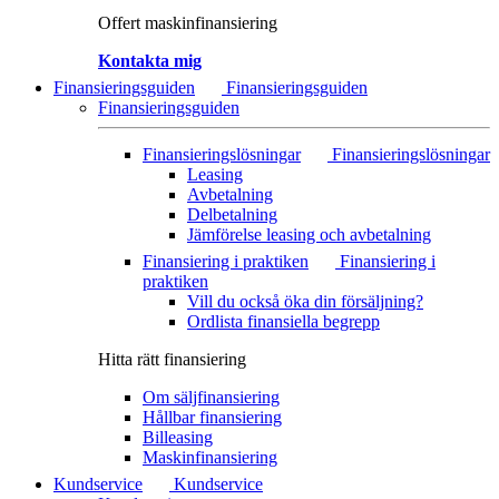
Offert maskinfinansiering
Kontakta mig
Finansieringsguiden
Finansieringsguiden
Finansieringsguiden
Finansieringslösningar
Finansieringslösningar
Leasing
Avbetalning
Delbetalning
Jämförelse leasing och avbetalning
Finansiering i praktiken
Finansiering i
praktiken
Vill du också öka din försäljning?
Ordlista finansiella begrepp
Hitta rätt finansiering
Om säljfinansiering
Hållbar finansiering
Billeasing
Maskinfinansiering
Kundservice
Kundservice