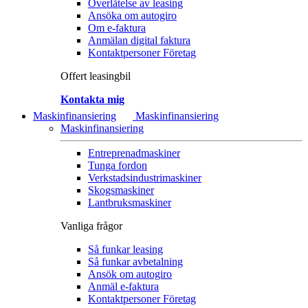
Överlåtelse av leasing
Ansöka om autogiro
Om e-faktura
Anmälan digital faktura
Kontaktpersoner Företag
Offert leasingbil
Kontakta mig
Maskinfinansiering
Maskinfinansiering
Maskinfinansiering
Entreprenadmaskiner
Tunga fordon
Verkstadsindustrimaskiner
Skogsmaskiner
Lantbruksmaskiner
Vanliga frågor
Så funkar leasing
Så funkar avbetalning
Ansök om autogiro
Anmäl e-faktura
Kontaktpersoner Företag