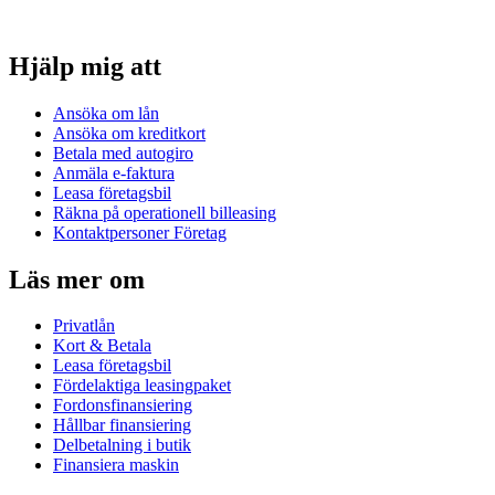
Hjälp mig att
Ansöka om lån
Ansöka om kreditkort
Betala med autogiro
Anmäla e-faktura
Leasa företagsbil
Räkna på operationell billeasing
Kontaktpersoner Företag
Läs mer om
Privatlån
Kort & Betala
Leasa företagsbil
Fördelaktiga leasingpaket
Fordonsfinansiering
Hållbar finansiering
Delbetalning i butik
Finansiera maskin