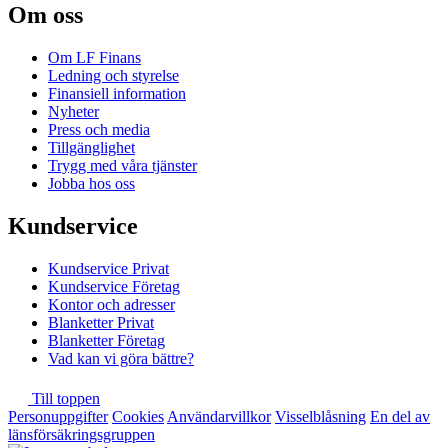
Om oss
Om LF Finans
Ledning och styrelse
Finansiell information
Nyheter
Press och media
Tillgänglighet
Trygg med våra tjänster
Jobba hos oss
Kundservice
Kundservice Privat
Kundservice Företag
Kontor och adresser
Blanketter Privat
Blanketter Företag
Vad kan vi göra bättre?
Till toppen
Personuppgifter
Cookies
Användarvillkor
Visselblåsning
En del av
länsförsäkringsgruppen