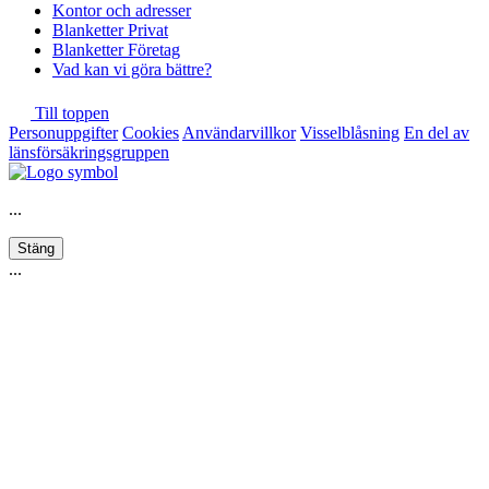
Kontor och adresser
Blanketter Privat
Blanketter Företag
Vad kan vi göra bättre?
Till toppen
Personuppgifter
Cookies
Användarvillkor
Visselblåsning
En del av
länsförsäkringsgruppen
...
Stäng
...