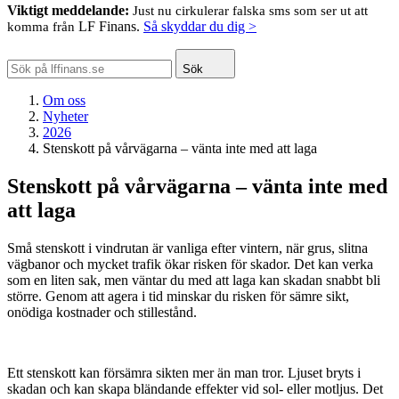
Viktigt meddelande:
Just nu cirkulerar falska sms som ser ut att
LF Finans.
Så skyddar du dig >
komma från
Sök
Om oss
Nyheter
2026
Stenskott på vårvägarna – vänta inte med att laga
Stenskott på vårvägarna – vänta inte med
att laga
Små stenskott i vindrutan är vanliga efter vintern, när grus, slitna
vägbanor och mycket trafik ökar risken för skador. Det kan verka
som en liten sak, men väntar du med att laga kan skadan snabbt bli
större. Genom att agera i tid minskar du risken för sämre sikt,
onödiga kostnader och stillestånd.
Ett stenskott kan försämra sikten mer än man tror. Ljuset bryts i
skadan och kan skapa bländande effekter vid sol- eller motljus. Det