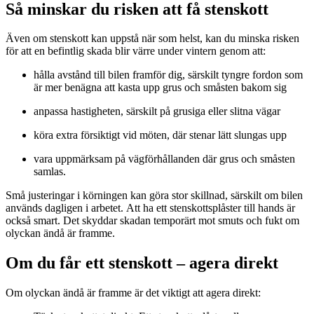
Så minskar du risken att få stenskott
Även om stenskott kan uppstå när som helst, kan du minska risken
för att en befintlig skada blir värre under vintern genom att:
hålla avstånd till bilen framför dig, särskilt tyngre fordon som
är mer benägna att kasta upp grus och småsten bakom sig
anpassa hastigheten, särskilt på grusiga eller slitna vägar
köra extra försiktigt vid möten, där stenar lätt slungas upp
vara uppmärksam på vägförhållanden där grus och småsten
samlas.
Små justeringar i körningen kan göra stor skillnad, särskilt om bilen
används dagligen i arbetet. Att ha ett stenskottsplåster till hands är
också smart. Det skyddar skadan temporärt mot smuts och fukt om
olyckan ändå är framme.
Om du får ett stenskott – agera direkt
Om olyckan ändå är framme är det viktigt att agera direkt: