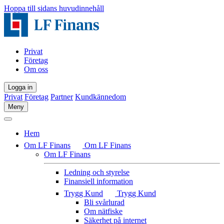
Hoppa till sidans huvudinnehåll
Privat
Företag
Om oss
Logga in
Privat
Företag
Partner
Kundkännedom
Meny
Hem
Om LF Finans
Om LF Finans
Om LF Finans
Ledning och styrelse
Finansiell information
Trygg Kund
Trygg Kund
Bli svårlurad
Om nätfiske
Säkerhet på internet