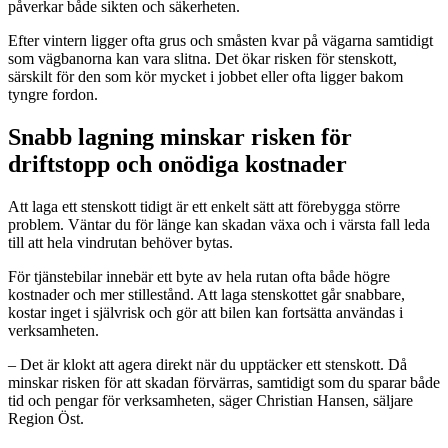
påverkar både sikten och säkerheten.
Efter vintern ligger ofta grus och småsten kvar på vägarna samtidigt
som vägbanorna kan vara slitna. Det ökar risken för stenskott,
särskilt för den som kör mycket i jobbet eller ofta ligger bakom
tyngre fordon.
Snabb lagning minskar risken för
driftstopp och onödiga kostnader
Att laga ett stenskott tidigt är ett enkelt sätt att förebygga större
problem. Väntar du för länge kan skadan växa och i värsta fall leda
till att hela vindrutan behöver bytas.
För tjänstebilar innebär ett byte av hela rutan ofta både högre
kostnader och mer stillestånd. Att laga stenskottet går snabbare,
kostar inget i självrisk och gör att bilen kan fortsätta användas i
verksamheten.
– Det är klokt att agera direkt när du upptäcker ett stenskott. Då
minskar risken för att skadan förvärras, samtidigt som du sparar både
tid och pengar för verksamheten, säger Christian Hansen, säljare
Region Öst.