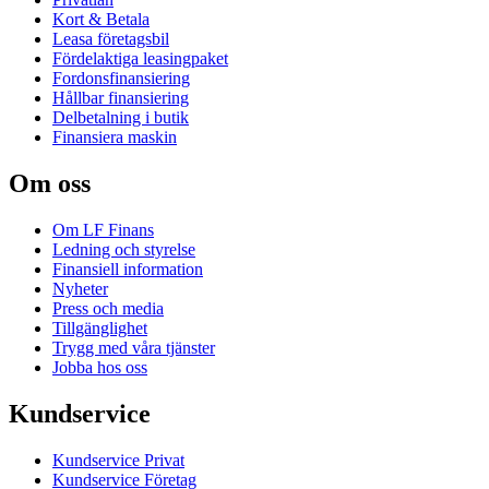
Kort & Betala
Leasa företagsbil
Fördelaktiga leasingpaket
Fordonsfinansiering
Hållbar finansiering
Delbetalning i butik
Finansiera maskin
Om oss
Om LF Finans
Ledning och styrelse
Finansiell information
Nyheter
Press och media
Tillgänglighet
Trygg med våra tjänster
Jobba hos oss
Kundservice
Kundservice Privat
Kundservice Företag