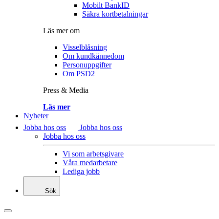
Mobilt BankID
Säkra kortbetalningar
Läs mer om
Visselblåsning
Om kundkännedom
Personuppgifter
Om PSD2
Press & Media
Läs mer
Nyheter
Jobba hos oss
Jobba hos oss
Jobba hos oss
Vi som arbetsgivare
Våra medarbetare
Lediga jobb
Sök