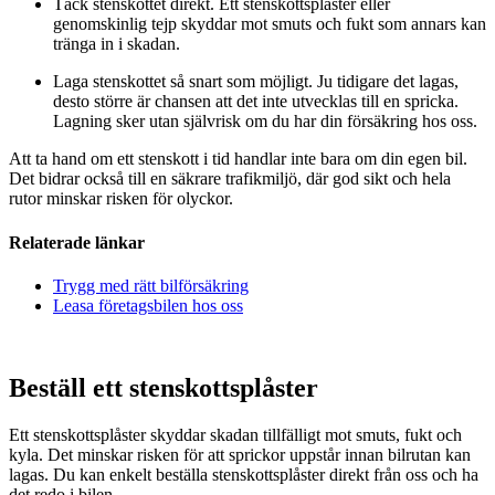
Täck stenskottet direkt. Ett stenskottsplåster eller
genomskinlig tejp skyddar mot smuts och fukt som annars kan
tränga in i skadan.
Laga stenskottet så snart som möjligt. Ju tidigare det lagas,
desto större är chansen att det inte utvecklas till en spricka.
Lagning sker utan självrisk om du har din försäkring hos oss.
Att ta hand om ett stenskott i tid handlar inte bara om din egen bil.
Det bidrar också till en säkrare trafikmiljö, där god sikt och hela
rutor minskar risken för olyckor.
Relaterade länkar
Trygg med rätt bilförsäkring
Leasa företagsbilen hos oss
Beställ ett stenskottsplåster
Ett stenskottsplåster skyddar skadan tillfälligt mot smuts, fukt och
kyla. Det minskar risken för att sprickor uppstår innan bilrutan kan
lagas. Du kan enkelt beställa stenskottsplåster direkt från oss och ha
det redo i bilen.