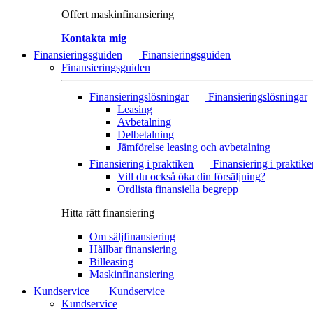
Offert maskinfinansiering
Kontakta mig
Finansieringsguiden
Finansieringsguiden
Finansieringsguiden
Finansieringslösningar
Finansieringslösningar
Leasing
Avbetalning
Delbetalning
Jämförelse leasing och avbetalning
Finansiering i praktiken
Finansiering i praktike
Vill du också öka din försäljning?
Ordlista finansiella begrepp
Hitta rätt finansiering
Om säljfinansiering
Hållbar finansiering
Billeasing
Maskinfinansiering
Kundservice
Kundservice
Kundservice