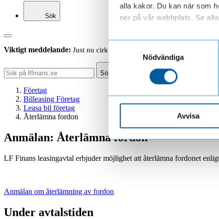
alla kakor. Du kan när som he
Sök
ner på vår webbplats. Se alla 
Läs mer om hur vi behandl
Samtyckesval
Viktigt meddelande:
Just nu cirkulerar falska sms som ser ut att ko
Nödvändiga
Sök
Företag
Billeasing Företag
Leasa bil företag
Avvisa
Återlämna fordon
Anmälan: Återlämna fordon
LF Finans leasingavtal erbjuder möjlighet att återlämna fordonet enligt
Anmälan om återlämning av fordon
Under avtalstiden