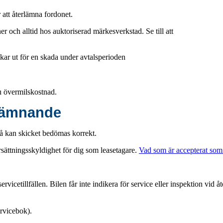
att återlämna fordonet.
er och alltid hos auktoriserad märkesverkstad. Se till att
kar ut för en skada under avtalsperioden
u övermilskostnad.
rlämnande
Då kan skicket bedömas korrekt.
 ersättningsskyldighet för dig som leasetagare.
Vad som är accepterat som 
rvicetillfällen. Bilen får inte indikera för service eller inspektion vid å
ervicebok).