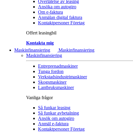
Överlåtelse av leasing
Ansöka om autogiro
Om e-faktura
Anmälan digital faktura
Kontaktpersoner Företag
Offert leasingbil
Kontakta mig
Maskinfinansiering
Maskinfinansiering
Maskinfinansiering
Entreprenadmaskiner
Tunga fordon
Verkstadsindustrimaskiner
Skogsmaskiner
Lantbruksmaskiner
Vanliga frågor
Så funkar leasing
Så funkar avbetalning
Ansök om autogiro
Anmäl e-faktura
Kontaktpersoner Företag