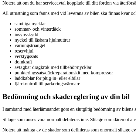
Notera att om du har serviceavtal kopplade till ditt fordon via återförsä
All utrustning som fanns med vid leverans av bilen ska finnas kvar oc
samtliga nycklar
sommar- och vinterdäck
insynsskydd
nyckel till låsbara hjulmuttrar
varningstriangel
reservhjul
verktygssats
domkraft
avtagbar dragkrok med tillbehör/nycklar
punkteringssats/däckreparationskit med kompressor
laddkablar för plug-in- eller elbilar
fjärrkontroll till parkeringsvärmare.
Bedömning och skadereglering av din bil
I samband med återlämnandet görs en slutgiltig bedömning av bilens skic
Slitage som anses vara normalt debiteras inte. Slitage som däremot ans
Notera att många av de skador som definieras som onormalt slitage even