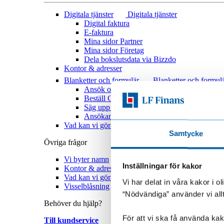
Digitala tjänster
Digitala tjänster
Digital faktura
E-faktura
Mina sidor Partner
Mina sidor Företag
Dela bokslutsdata via Bizzdo
Kontor & adresser
Blanketter och formulär
Blanketter och formul
Ansök om Mina sidor
Beställ Grönt kort
Säg upp hyresavtal
Ansökan – ändra borgensman
Vad kan vi göra bättre
Samtycke
Övriga frågor
Vi byter namn
Inställningar för kakor
Kontor & adresser
Vad kan vi göra bättre?
Vi har delat in våra kakor i 
Visselblåsning
“Nödvändiga” använder vi all
Behöver du hjälp?
För att vi ska få använda kako
Till kundservice