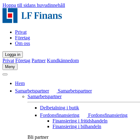
Hoppa till sidans huvudinnehåll
Privat
Företag
Om oss
Logga in
Privat
Företag
Partner
Kundkännedom
Meny
Hem
Samarbetspartner
Samarbetspartner
Samarbetspartner
Delbetalning i butik
Fordonsfinansiering
Fordonsfinansiering
Finansiering i fritidshandeln
Finansiering i bilhandeln
Bli partner