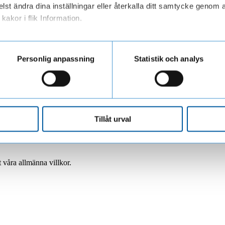
lst ändra dina inställningar eller återkalla ditt samtycke genom a
kakor i flik Information.
ar personuppgifter när du besöker vår webbplats
LF Finans.
Så skyddar du dig >
mma från
Personlig anpassning
Statistik och analys
Tillåt urval
 våra allmänna villkor.