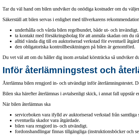
Tar du väl hand om bilen undviker du onödiga kostnader om du väljer 
Säkerställ att bilen servas i enlighet med tillverkarens rekommendation
underhålla och vårda bilen regelbundet, både ut- och invändigt.
ta kontakt med försäkringsbolag för att anmäla skadan om du rå
alltid vända dig till en auktoriserad verkstad för eventuell åtgärd
den obligatoriska kontrollbesiktningen på bilen är genomförd.
Du vet väl att om du håller dig inom avtalad körsträcka så undviker d
Inför återlämningstest och åte
Återlämna bilen rengjord in- och utvändigt inför återlämningstestet. 
Bilen ska härefter återlämnas i avtalsenligt skick, i annat fall uppstår
När bilen återlämnas ska
serviceboken vara ifylld av auktoriserad verkstad från samtliga se
eventuella skador vara åtgärdade.
bilen vara rengjord in- och utvändigt.
fordonshandlingar finnas tillgängliga (instruktionsböcker och s