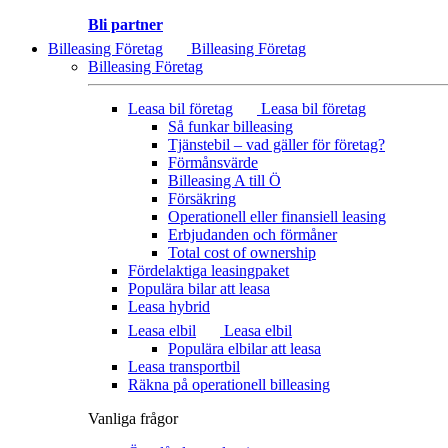
Bli partner
Billeasing Företag
Billeasing Företag
Billeasing Företag
Leasa bil företag
Leasa bil företag
Så funkar billeasing
Tjänstebil – vad gäller för företag?
Förmånsvärde
Billeasing A till Ö
Försäkring
Operationell eller finansiell leasing
Erbjudanden och förmåner
Total cost of ownership
Fördelaktiga leasingpaket
Populära bilar att leasa
Leasa hybrid
Leasa elbil
Leasa elbil
Populära elbilar att leasa
Leasa transportbil
Räkna på operationell billeasing
Vanliga frågor