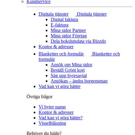
Kundservice
Digitala tjänster
Digitala tjänster
Digital faktura
E-faktura
Mina sidor Partner
Mina sidor Företag
Dela bokslutsdata via Bizzdo
Kontor & adresser
Blanketter och formulär
Blanketter och
formulär
Ansök om Mina sidor
Beställ Grönt kort
Säg upp hyresavtal
Ansökan – ändra borgensman
Vad kan vi göra bättre
Övriga frågor
Vi byter namn
Kontor & adresser
Vad kan vi göra bättre?
Visselblåsning
Behöver du hjälp?