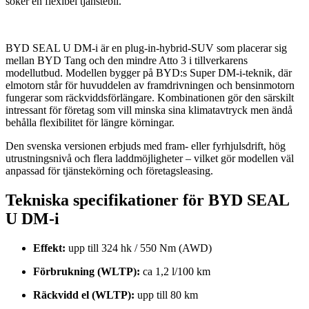
söker en flexibel tjänstebil.
BYD SEAL U DM-i är en plug-in-hybrid-SUV som placerar sig
mellan BYD Tang och den mindre Atto 3 i tillverkarens
modellutbud. Modellen bygger på BYD:s Super DM-i-teknik, där
elmotorn står för huvuddelen av framdrivningen och bensinmotorn
fungerar som räckviddsförlängare. Kombinationen gör den särskilt
intressant för företag som vill minska sina klimatavtryck men ändå
behålla flexibilitet för längre körningar.
Den svenska versionen erbjuds med fram- eller fyrhjulsdrift, hög
utrustningsnivå och flera laddmöjligheter – vilket gör modellen väl
anpassad för tjänstekörning och företagsleasing.
Tekniska specifikationer för BYD SEAL
U DM-i
Effekt:
upp till 324 hk / 550 Nm (AWD)
Förbrukning (WLTP):
ca 1,2 l/100 km
Räckvidd el (WLTP):
upp till 80 km