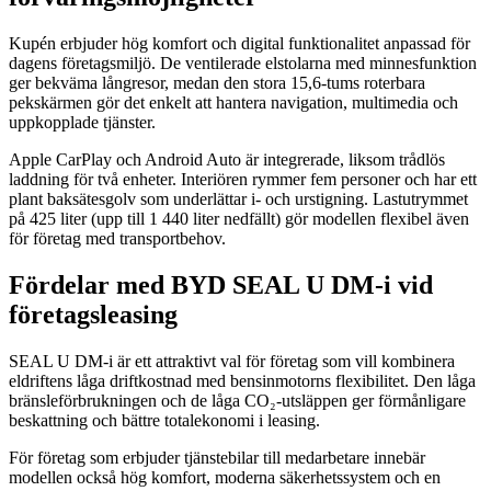
Kupén erbjuder hög komfort och digital funktionalitet anpassad för
dagens företagsmiljö. De ventilerade elstolarna med minnesfunktion
ger bekväma långresor, medan den stora 15,6-tums roterbara
pekskärmen gör det enkelt att hantera navigation, multimedia och
uppkopplade tjänster.
Apple CarPlay och Android Auto är integrerade, liksom trådlös
laddning för två enheter. Interiören rymmer fem personer och har ett
plant baksätesgolv som underlättar i- och urstigning. Lastutrymmet
på 425 liter (upp till 1 440 liter nedfällt) gör modellen flexibel även
för företag med transportbehov.
Fördelar med BYD SEAL U DM-i vid
företagsleasing
SEAL U DM-i är ett attraktivt val för företag som vill kombinera
eldriftens låga driftkostnad med bensinmotorns flexibilitet. Den låga
bränsleförbrukningen och de låga CO₂-utsläppen ger förmånligare
beskattning och bättre totalekonomi i leasing.
För företag som erbjuder tjänstebilar till medarbetare innebär
modellen också hög komfort, moderna säkerhetssystem och en