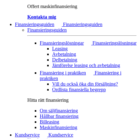
Offert maskinfinansiering
Kontakta mig
Finansieringsguiden
Finansieringsguiden
Finansieringsguiden
Finansieringslösningar
Finansieringslösningar
Leasing
Avbetalning
Delbetalning
Jämförelse leasing och avbetalning
Finansiering i praktiken
Finansiering i
praktiken
Vill du också öka din försäljning?
Ordlista finansiella begrepp
Hitta rätt finansiering
Om säljfinansiering
Hållbar finansiering
Billeasing
Maskinfinansiering
Kundservice
Kundservice