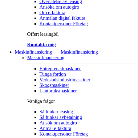
Överlåtelse av leasing
Ansöka om autogiro
Om e-faktura
Anmälan digital faktura
Kontaktpersoner Företag
Offert leasingbil
Kontakta mig
Maskinfinansiering
Maskinfinansiering
Maskinfinansiering
Entreprenadmaskiner
Tunga fordon
Verkstadsindustrimaskiner
Skogsmaskiner
Lantbruksmaskiner
Vanliga frågor
Så funkar leasing
Så funkar avbetalning
Ansök om autogiro
Anmäl e-faktura
Kontaktpersoner Företag