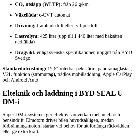
CO₂-utsläpp (WLTP):
från 26 g/km
Växellåda:
e-CVT automat
Drivning:
framhjulsdrift eller fyrhjulsdrift
Lastvolym:
425 liter (upp till 1 440 liter med baksäten
nedfällda)
Dragvikt:
enligt svenska specifikationer, uppgift från BYD
Sverige
Standardutrustning:
15,6″ roterbar pekskärm, panoramaglastak,
V2L-funktion (strömuttag), trådlös mobilladdning, Apple CarPlay
och Android Auto
Elteknik och laddning i BYD SEAL U
DM-i
Super DM-i-systemet ger effektiv samverkan mellan el- och
bensindrift. Elmotorn driver bilen huvudsakligen, medan
förbränningsmotorn startar vid behov för att förlänga räckvidden
eller ge extra kraft.