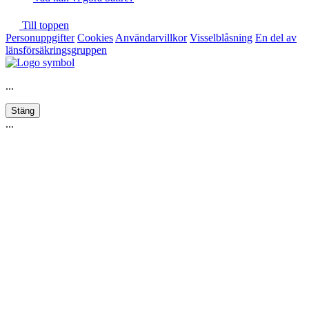
Till toppen
Personuppgifter
Cookies
Användarvillkor
Visselblåsning
En del av
länsförsäkringsgruppen
...
Stäng
...