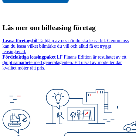
Läs mer om billeasing företag
Leasa företagsbil
Ta hjälp av oss när du ska leasa bil. Genom oss
kan du leasa vilket bilmärke du vill och alltid få ett tryggt
leasingavtal.
Fördelaktiga leasingpaket
LF Finans Edition är resultatet av ett
djupt samarbete med generalagenten. Ett urval av modeller där
kvalitet möter rätt pris.