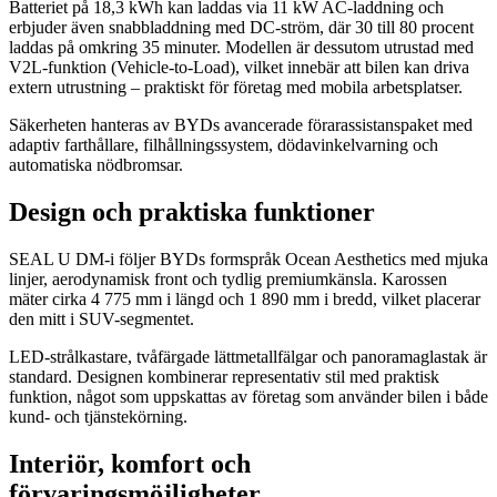
Batteriet på 18,3 kWh kan laddas via 11 kW AC-laddning och
erbjuder även snabbladdning med DC-ström, där 30 till 80 procent
laddas på omkring 35 minuter. Modellen är dessutom utrustad med
V2L-funktion (Vehicle-to-Load), vilket innebär att bilen kan driva
extern utrustning – praktiskt för företag med mobila arbetsplatser.
Säkerheten hanteras av BYDs avancerade förarassistanspaket med
adaptiv farthållare, filhållningssystem, dödavinkelvarning och
automatiska nödbromsar.
Design och praktiska funktioner
SEAL U DM-i följer BYDs formspråk Ocean Aesthetics med mjuka
linjer, aerodynamisk front och tydlig premiumkänsla. Karossen
mäter cirka 4 775 mm i längd och 1 890 mm i bredd, vilket placerar
den mitt i SUV-segmentet.
LED-strålkastare, tvåfärgade lättmetallfälgar och panoramaglastak är
standard. Designen kombinerar representativ stil med praktisk
funktion, något som uppskattas av företag som använder bilen i både
kund- och tjänstekörning.
Interiör, komfort och
förvaringsmöjligheter