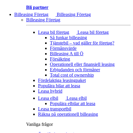
Bli partner
Billeasing Företag
Billeasing Företag
Billeasing Företag
Leasa bil företag
Leasa bil företag
Så funkar billeasing
Tjänstebil – vad gäller för företag?
Förmånsvärde
Billeasing A till Ö
Försäkring
Operationell eller finansiell leasing
Erbjudanden och förmåner
Total cost of ownership
Fördelaktiga leasingpaket
Populära bilar att leasa
Leasa hybrid
Leasa elbil
Leasa elbil
Populära elbilar att leasa
Leasa transportbil
Räkna på operationell billeasing
Vanliga frågor